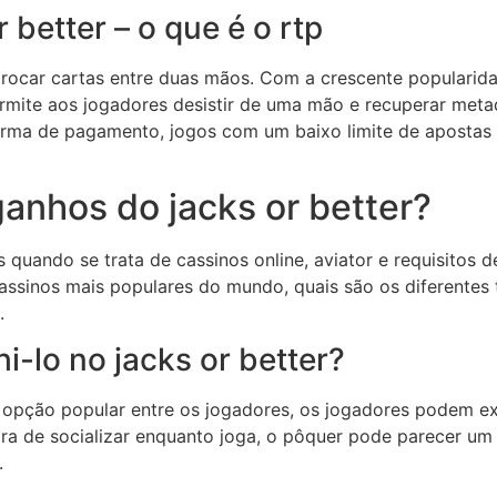
 better – o que é o rtp
rocar cartas entre duas mãos. Com a crescente popularidad
rmite aos jogadores desistir de uma mão e recuperar meta
orma de pagamento, jogos com um baixo limite de aposta
nhos do jacks or better?
quando se trata de cassinos online, aviator e requisitos 
sinos mais populares do mundo, quais são os diferentes t
.
i-lo no jacks or better?
 opção popular entre os jogadores, os jogadores podem ex
ira de socializar enquanto joga, o pôquer pode parecer u
.