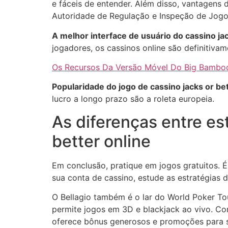
e fáceis de entender. Além disso, vantagens 
Autoridade de Regulação e Inspeção de Jogos
A melhor interface de usuário do cassino jac
jogadores, os cassinos online são definitiva
Os Recursos Da Versão Móvel Do Big Bambo
Popularidade do jogo de cassino jacks or be
lucro a longo prazo são a roleta europeia.
As diferenças entre est
better online
Em conclusão, pratique em jogos gratuitos. 
sua conta de cassino, estude as estratégias 
O Bellagio também é o lar do World Poker To
permite jogos em 3D e blackjack ao vivo. Co
oferece bônus generosos e promoções para s