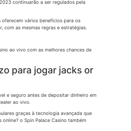
 2023 continuarão a ser regulados pela
s oferecem vários benefícios para os
r, com as mesmas regras e estratégias.
ssino ao vivo com as melhores chances de
zo para jogar jacks or
el e seguro antes de depositar dinheiro em
ealer ao vivo.
pulares graças à tecnologia avançada que
s online? o Spin Palace Casino também