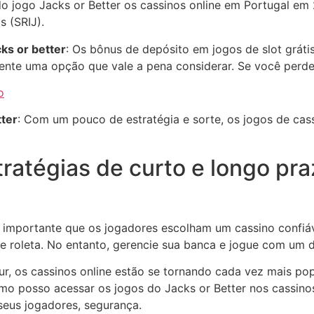
do jogo Jacks or Better os cassinos online em Portugal em
 (SRIJ).
ks or better
: Os bônus de depósito em jogos de slot gráti
mente uma opção que vale a pena considerar. Se você perde
o
tter
: Com um pouco de estratégia e sorte, os jogos de ca
ratégias de curto e longo pra
É importante que os jogadores escolham um cassino confiáv
de roleta. No entanto, gerencie sua banca e jogue com um d
ur, os cassinos online estão se tornando cada vez mais po
mo posso acessar os jogos do Jacks or Better nos cassino
eus jogadores, segurança.