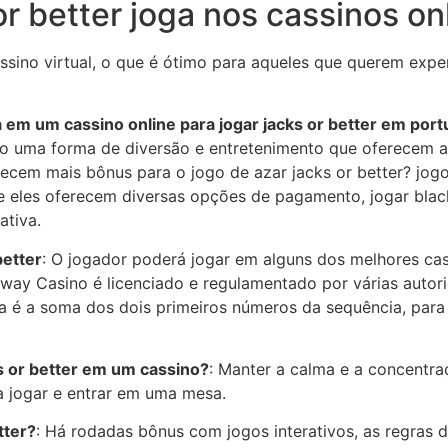
or better joga nos cassinos on
ssino virtual, o que é ótimo para aqueles que querem expe
a em um cassino online para jogar jacks or better em port
são uma forma de diversão e entretenimento que oferecem a
erecem mais bônus para o jogo de azar jacks or better? jo
 eles oferecem diversas opções de pagamento, jogar blac
ativa.
better
: O jogador poderá jogar em alguns dos melhores ca
way Casino é licenciado e regulamentado por várias autori
ta é a soma dos dois primeiros números da sequência, par
s or better em um cassino?
: Manter a calma e a concentra
a jogar e entrar em uma mesa.
tter?
: Há rodadas bônus com jogos interativos, as regras d