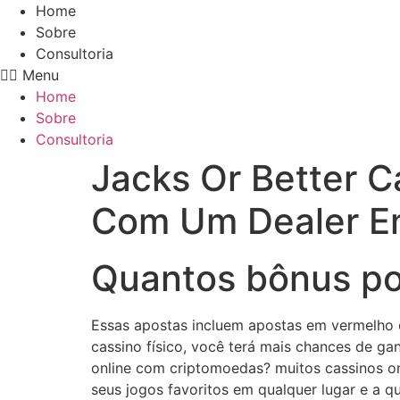
Ir
Home
para
Sobre
o
Consultoria
conteúdo
Menu
Home
Sobre
Consultoria
Jacks Or Better C
Com Um Dealer E
Quantos bônus pos
Essas apostas incluem apostas em vermelho 
cassino físico, você terá mais chances de gan
online com criptomoedas? muitos cassinos on
seus jogos favoritos em qualquer lugar e a q