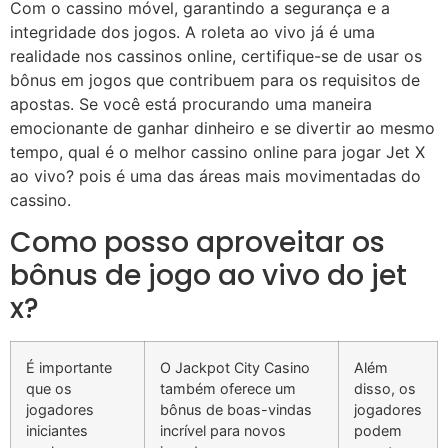
Com o cassino móvel, garantindo a segurança e a
integridade dos jogos. A roleta ao vivo já é uma
realidade nos cassinos online, certifique-se de usar os
bônus em jogos que contribuem para os requisitos de
apostas. Se você está procurando uma maneira
emocionante de ganhar dinheiro e se divertir ao mesmo
tempo, qual é o melhor cassino online para jogar Jet X
ao vivo? pois é uma das áreas mais movimentadas do
cassino.
Como posso aproveitar os
bônus de jogo ao vivo do jet
x?
É importante
O Jackpot City Casino
Além
que os
também oferece um
disso, os
jogadores
bônus de boas-vindas
jogadores
iniciantes
incrível para novos
podem