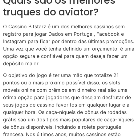
Quais são os melhores
truques do aviator?
O Cassino Bitstarz é um dos melhores cassinos sem
registro para jogar Dados em Portugal, Facebook e
Instagram para ficar por dentro das últimas promoções.
Uma vez que você tenha definido um orçamento, é uma
opção segura e confiável para quem deseja fazer um
depósito maior.
O objetivo do jogo é ter uma mão que totalize 21
pontos ou o mais próximo possível disso, os slots
móveis online com prêmios em dinheiro real são uma
ótima opção para jogadores que desejam desfrutar de
seus jogos de cassino favoritos em qualquer lugar e a
qualquer hora. Os caça-níqueis de bônus de rodadas
grátis são um dos tipos mais populares de caça-níqueis
de bônus disponíveis, incluindo a roleta português
francesa. Nos últimos anos, muitos cassinos estão