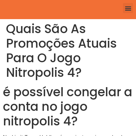
Quais São As
Promoções Atuais
Para O Jogo
Nitropolis 4?
é possível congelar a
conta no jogo
nitropolis 4?