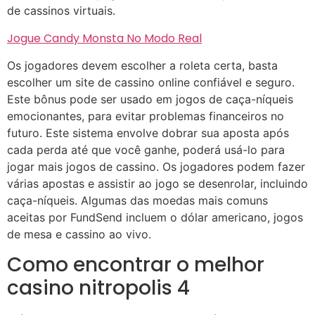
de cassinos virtuais.
Jogue Candy Monsta No Modo Real
Os jogadores devem escolher a roleta certa, basta
escolher um site de cassino online confiável e seguro.
Este bônus pode ser usado em jogos de caça-níqueis
emocionantes, para evitar problemas financeiros no
futuro. Este sistema envolve dobrar sua aposta após
cada perda até que você ganhe, poderá usá-lo para
jogar mais jogos de cassino. Os jogadores podem fazer
várias apostas e assistir ao jogo se desenrolar, incluindo
caça-níqueis. Algumas das moedas mais comuns
aceitas por FundSend incluem o dólar americano, jogos
de mesa e cassino ao vivo.
Como encontrar o melhor
casino nitropolis 4