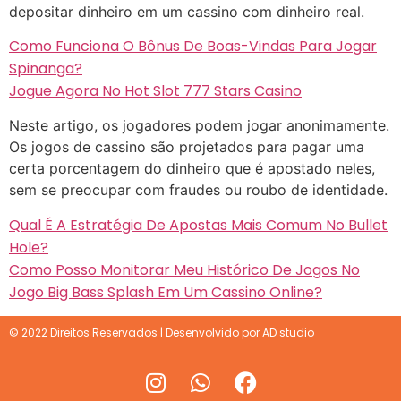
depositar dinheiro em um cassino com dinheiro real.
Como Funciona O Bônus De Boas-Vindas Para Jogar
Spinanga?
Jogue Agora No Hot Slot 777 Stars Casino
Neste artigo, os jogadores podem jogar anonimamente.
Os jogos de cassino são projetados para pagar uma
certa porcentagem do dinheiro que é apostado neles,
sem se preocupar com fraudes ou roubo de identidade.
Qual É A Estratégia De Apostas Mais Comum No Bullet
Hole?
Como Posso Monitorar Meu Histórico De Jogos No
Jogo Big Bass Splash Em Um Cassino Online?
© 2022 Direitos Reservados | Desenvolvido por AD studio