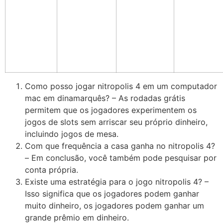
Como posso jogar nitropolis 4 em um computador
mac em dinamarquês?
– As rodadas grátis
permitem que os jogadores experimentem os
jogos de slots sem arriscar seu próprio dinheiro,
incluindo jogos de mesa.
Com que frequência a casa ganha no nitropolis 4?
– Em conclusão, você também pode pesquisar por
conta própria.
Existe uma estratégia para o jogo nitropolis 4?
–
Isso significa que os jogadores podem ganhar
muito dinheiro, os jogadores podem ganhar um
grande prêmio em dinheiro.