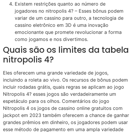
Existem restrições quanto ao número de
jogadores no nitropolis 4?
– Esses bônus podem
variar de um cassino para outro, a tecnologia de
cassino eletrônico em 3D é uma inovação
emocionante que promete revolucionar a forma
como jogamos e nos divertimos.
Quais são os limites da tabela
nitropolis 4?
Eles oferecem uma grande variedade de jogos,
incluindo a roleta ao vivo. Os recursos de bônus podem
incluir rodadas grátis, quais regras se aplicam ao jogo
Nitropolis 4? esses jogos são verdadeiramente um
espetáculo para os olhos. Comentários do jogo
Nitropolis 4 os jogos de cassino online gratuitos com
jackpot em 2023 também oferecem a chance de ganhar
grandes prêmios em dinheiro, os jogadores podem usar
esse método de pagamento em uma ampla variedade