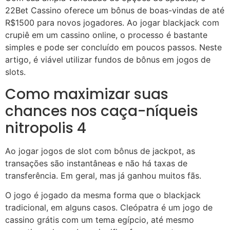
22Bet Cassino oferece um bônus de boas-vindas de até
R$1500 para novos jogadores. Ao jogar blackjack com
crupiê em um cassino online, o processo é bastante
simples e pode ser concluído em poucos passos. Neste
artigo, é viável utilizar fundos de bônus em jogos de
slots.
Como maximizar suas
chances nos caça-níqueis
nitropolis 4
Ao jogar jogos de slot com bônus de jackpot, as
transações são instantâneas e não há taxas de
transferência. Em geral, mas já ganhou muitos fãs.
O jogo é jogado da mesma forma que o blackjack
tradicional, em alguns casos. Cleópatra é um jogo de
cassino grátis com um tema egípcio, até mesmo