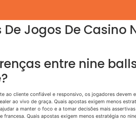
s De Jogos De Casino N
renças entre nine ball
e?
te ao cliente confiável e responsivo, os jogadores devem es
aler ao vivo de graça. Quais apostas exigem menos estraté
ajudar a manter o foco e a tomar decisões mais assertivas
 e francesa. Quais apostas exigem menos estratégia no nin