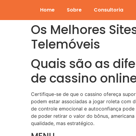
Home
Sobre
Consultoria
Os Melhores Site
Telemóveis
Quais são as dife
de cassino onlin
Certifique-se de que o cassino ofereça supor
podem estar associadas a jogar roleta com de
de controle emocional e autoconfiança pode 
de poder retirar o valor do bônus, americana
qualidade, mas estratégico.