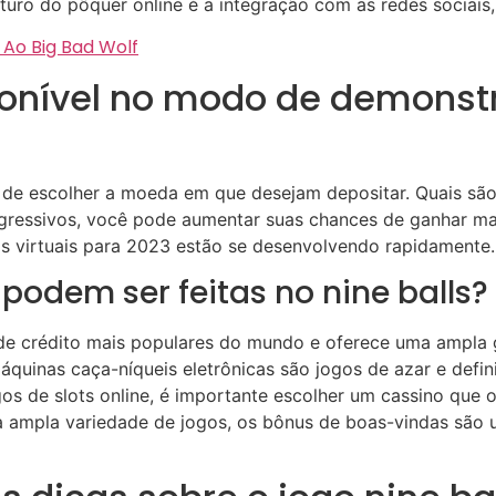
turo do pôquer online é a integração com as redes sociais
Ao Big Bad Wolf
sponível no modo de demons
de escolher a moeda em que desejam depositar. Quais são a
gressivos, você pode aumentar suas chances de ganhar mai
is virtuais para 2023 estão se desenvolvendo rapidamente.
podem ser feitas no nine balls?
de crédito mais populares do mundo e oferece uma ampla g
máquinas caça-níqueis eletrônicas são jogos de azar e def
gos de slots online, é importante escolher um cassino que
 ampla variedade de jogos, os bônus de boas-vindas são 