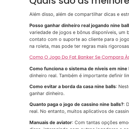
Quais são as melhores
Além disso, além de compartilhar dicas e estr
Posso ganhar dinheiro real jogando nine ball
variedade de jogos e bônus disponíveis, um
contato com o suporte ao cliente para o jog
na roleta, mas pode ter regras mais rigorosas
Como O Jogo Do Fat Banker Se Compara À
Como funciona o sistema de níveis em nine 
dinheiro real. Também é importante definir li
Como evitar a borda da casa nine balls
: Nes
ganhar dinheiro.
Quanto paga o jogo de cassino nine balls?
: 
real. No entanto, muitos aplicativos de cass
Manuais de aviator
: Com tantas opções emoc