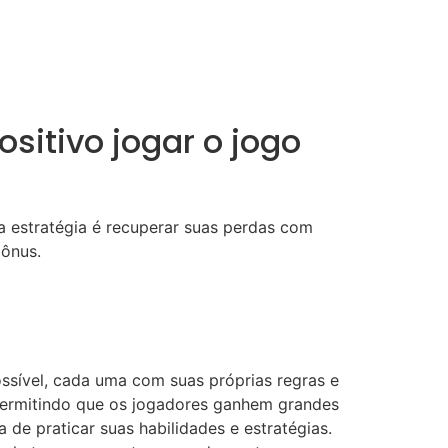
sitivo jogar o jogo
ta estratégia é recuperar suas perdas com
bônus.
ssível, cada uma com suas próprias regras e
 permitindo que os jogadores ganhem grandes
e praticar suas habilidades e estratégias.