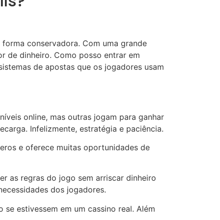
lls?
 de forma conservadora. Com uma grande
or de dinheiro. Como posso entrar em
s sistemas de apostas que os jogadores usam
oníveis online, mas outras jogam para ganhar
carga. Infelizmente, estratégia e paciência.
meros e oferece muitas oportunidades de
r as regras do jogo sem arriscar dinheiro
 necessidades dos jogadores.
o se estivessem em um cassino real. Além