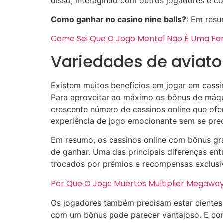
disso, interagindo com outros jogadores e co
Como ganhar no casino nine balls?
: Em resu
Como Sei Que O Jogo Mental Não É Uma Fa
Variedades de aviato
Existem muitos benefícios em jogar em cassi
Para aproveitar ao máximo os bônus de máqui
crescente número de cassinos online que of
experiência de jogo emocionante sem se preo
Em resumo, os cassinos online com bônus grá
de ganhar. Uma das principais diferenças ent
trocados por prêmios e recompensas exclusi
Por Que O Jogo Muertos Multiplier Megaway
Os jogadores também precisam estar cientes 
com um bônus pode parecer vantajoso. E com 