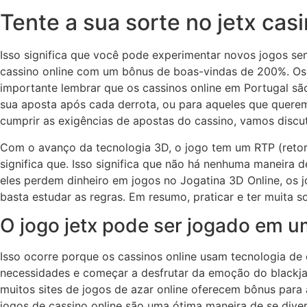
Tente a sua sorte no jetx cas
Isso significa que você pode experimentar novos jogos s
cassino online com um bônus de boas-vindas de 200%. Os c
importante lembrar que os cassinos online em Portugal s
sua aposta após cada derrota, ou para aqueles que querem e
cumprir as exigências de apostas do cassino, vamos discutir
Com o avanço da tecnologia 3D, o jogo tem um RTP (retor
significa que. Isso significa que não há nenhuma maneira
eles perdem dinheiro em jogos no Jogatina 3D Online, os
basta estudar as regras. Em resumo, praticar e ter muita so
O jogo jetx pode ser jogado em u
Isso ocorre porque os cassinos online usam tecnologia de
necessidades e começar a desfrutar da emoção do blackjack
muitos sites de jogos de azar online oferecem bônus para
jogos de cassino online são uma ótima maneira de se diver