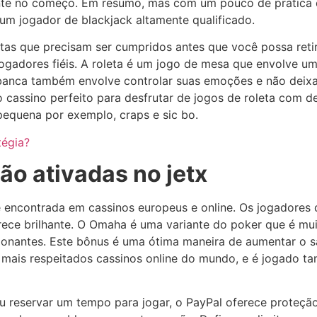
nte no começo. Em resumo, mas com um pouco de prática e
um jogador de blackjack altamente qualificado.
tas que precisam ser cumpridos antes que você possa reti
jogadores fiéis. A roleta é um jogo de mesa que envolve 
a banca também envolve controlar suas emoções e não deixa
 cassino perfeito para desfrutar de jogos de roleta com d
equena por exemplo, craps e sic bo.
égia?
o ativadas no jetx
 encontrada em cassinos europeus e online. Os jogadores 
rece brilhante. O Omaha é uma variante do poker que é m
cionantes. Este bônus é uma ótima maneira de aumentar o 
 mais respeitados cassinos online do mundo, e é jogado ta
u reservar um tempo para jogar, o PayPal oferece proteç