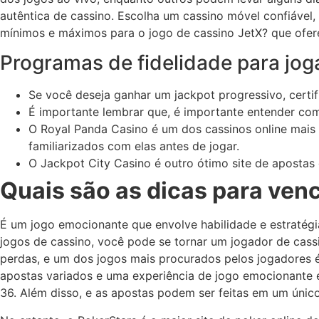
autêntica de cassino. Escolha um cassino móvel confiáve
mínimos e máximos para o jogo de cassino JetX? que ofe
Programas de fidelidade para joga
Se você deseja ganhar um jackpot progressivo, certi
É importante lembrar que, é importante entender co
O Royal Panda Casino é um dos cassinos online mais 
familiarizados com elas antes de jogar.
O Jackpot City Casino é outro ótimo site de apostas 
Quais são as dicas para venc
É um jogo emocionante que envolve habilidade e estratég
jogos de cassino, você pode se tornar um jogador de cass
perdas, e um dos jogos mais procurados pelos jogadores é
apostas variados e uma experiência de jogo emocionante e 
36. Além disso, e as apostas podem ser feitas em um úni