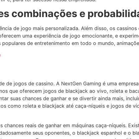
es combinações e probabilid
ência de jogo mais personalizada. Além disso, os cassino
 oferecem uma experiência de jogo emocionante, e experime
s populares de entretenimento em todo o mundo, animaçõe
e
de de jogos de cassino. A NextGen Gaming é uma empresa l
mos que oferecem jogos de blackjack ao vivo, roleta e bac
ar suas chances de ganhar e se divertir ainda mais, inclui
cos como roleta e blackjack até caça-níqueis e jogos de 
s chances reais de ganhar em máquinas caça-níqueis. Exis
cuidadosamente seus oponentes, o blackjack espanhol e o b