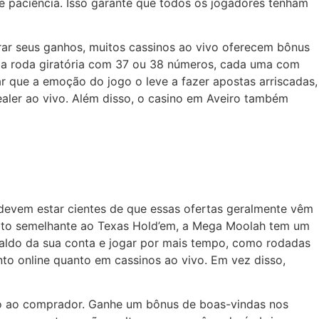
 paciência. Isso garante que todos os jogadores tenham
rar seus ganhos, muitos cassinos ao vivo oferecem bônus
uma roda giratória com 37 ou 38 números, cada uma com
r que a emoção do jogo o leve a fazer apostas arriscadas,
ealer ao vivo. Além disso, o casino em Aveiro também
devem estar cientes de que essas ofertas geralmente vêm
uito semelhante ao Texas Hold’em, a Mega Moolah tem um
saldo da sua conta e jogar por mais tempo, como rodadas
nto online quanto em cassinos ao vivo. Em vez disso,
ão ao comprador. Ganhe um bônus de boas-vindas nos