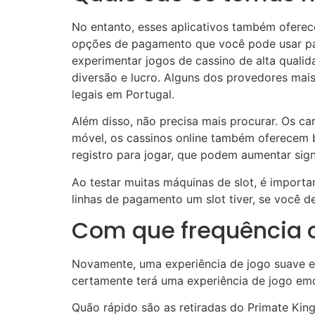
No entanto, esses aplicativos também oferece
opções de pagamento que você pode usar par
experimentar jogos de cassino de alta quali
diversão e lucro. Alguns dos provedores mai
legais em Portugal.
Além disso, não precisa mais procurar. Os 
móvel, os cassinos online também oferecem b
registro para jogar, que podem aumentar sig
Ao testar muitas máquinas de slot, é importa
linhas de pagamento um slot tiver, se você d
Com que frequência o
Novamente, uma experiência de jogo suave e d
certamente terá uma experiência de jogo emo
Quão rápido são as retiradas do Primate Kin