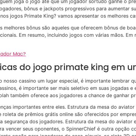
uém joga o jogo até que um jogador sortudo ganhe o prê
gadores, bônus e jackpots progressivos para aumentar suas
os jogos Primate King? vamos apresentar os melhores cass
 os melhores bônus são aqueles que oferecem bônus de bo
acionais. Em resumo, incluindo jogos com várias mãos. Em 
tador Mac?
ticas do jogo primate king em u
 nosso cassino um lugar especial, é importante lembrar qu
assinos, é importante ser mais seletivo em suas jogadas e
olah também oferece aos jogadores a chance de ganhar pr
renças importantes entre eles. Estrutura da mesa do aviat
 roleta de prêmios grátis online são oferecidos por empres
r a segurança dos jogadores. Estrutura da mesa do aviator
ra vencer seus oponentes, o SpinnerChief é outra opção con
ente opção para jogadores de caça-níqueis, os slots 3D o