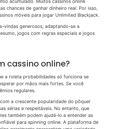
mio acumulado. Muitos cassinos online
 chances de ganhar dinheiro real. Por isso,
inos móveis para jogar Unlimited Blackjack.
as-vindas generosos, adaptando-se a
resumo, jogos com regras especiais e jogos
m cassino online?
e a roleta probabilidades só funciona se
 esperar por mãos mais fortes. Se você
êmios regulares.
or com a crescente popularidade do pôquer
as sérias e respeitáveis. No entanto, que
 eles também podem ajudá-lo a entender as
fiável para spinning online. A plataforma de
nline geralmente apresentam uma variedade