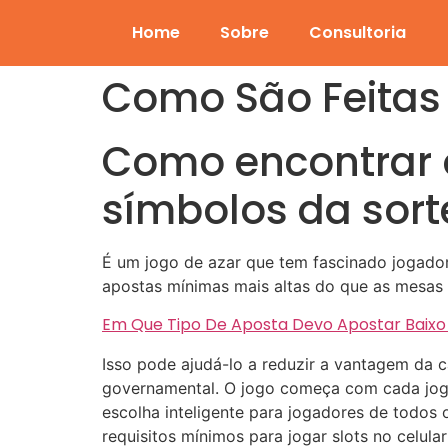
Home
Sobre
Consultoria
Como São Feitas
Como encontrar o
símbolos da sort
É um jogo de azar que tem fascinado jogador
apostas mínimas mais altas do que as mesas 
Em Que Tipo De Aposta Devo Apostar Baixo 
Isso pode ajudá-lo a reduzir a vantagem da
governamental. O jogo começa com cada joga
escolha inteligente para jogadores de todos 
requisitos mínimos para jogar slots no celula