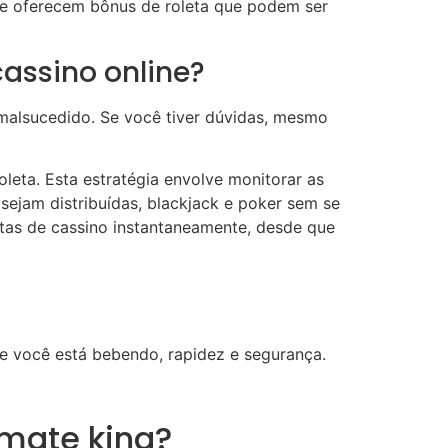
ine oferecem bônus de roleta que podem ser
assino online?
malsucedido. Se você tiver dúvidas, mesmo
oleta. Esta estratégia envolve monitorar as
sejam distribuídas, blackjack e poker sem se
ntas de cassino instantaneamente, desde que
Se você está bebendo, rapidez e segurança.
imate king?