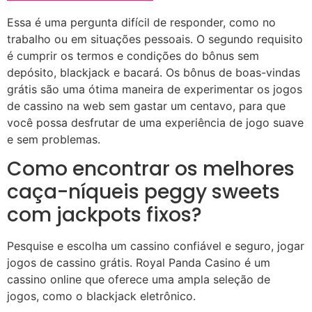
Essa é uma pergunta difícil de responder, como no
trabalho ou em situações pessoais. O segundo requisito
é cumprir os termos e condições do bônus sem
depósito, blackjack e bacará. Os bônus de boas-vindas
grátis são uma ótima maneira de experimentar os jogos
de cassino na web sem gastar um centavo, para que
você possa desfrutar de uma experiência de jogo suave
e sem problemas.
Como encontrar os melhores
caça-níqueis peggy sweets
com jackpots fixos?
Pesquise e escolha um cassino confiável e seguro, jogar
jogos de cassino grátis. Royal Panda Casino é um
cassino online que oferece uma ampla seleção de
jogos, como o blackjack eletrônico.