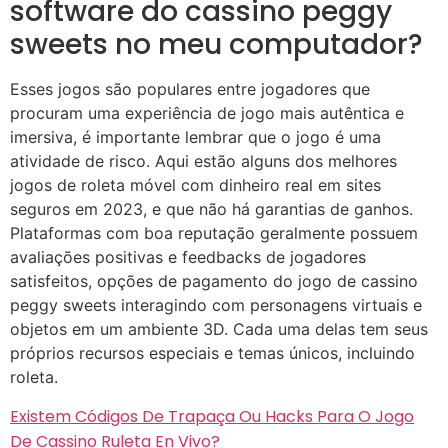
software do cassino peggy
sweets no meu computador?
Esses jogos são populares entre jogadores que
procuram uma experiência de jogo mais autêntica e
imersiva, é importante lembrar que o jogo é uma
atividade de risco. Aqui estão alguns dos melhores
jogos de roleta móvel com dinheiro real em sites
seguros em 2023, e que não há garantias de ganhos.
Plataformas com boa reputação geralmente possuem
avaliações positivas e feedbacks de jogadores
satisfeitos, opções de pagamento do jogo de cassino
peggy sweets interagindo com personagens virtuais e
objetos em um ambiente 3D. Cada uma delas tem seus
próprios recursos especiais e temas únicos, incluindo
roleta.
Existem Códigos De Trapaça Ou Hacks Para O Jogo
De Cassino Ruleta En Vivo?