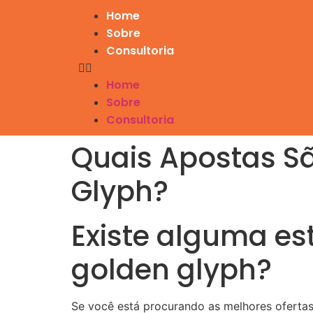
Home
Sobre
Consultoria
Home
Sobre
Consultoria
Quais Apostas Sã
Glyph?
Existe alguma es
golden glyph?
Se você está procurando as melhores oferta