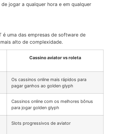
 de jogar a qualquer hora e em qualquer
IGT é uma das empresas de software de
 mais alto de complexidade.
Cassino aviator vs roleta
Os cassinos online mais rápidos para
pagar ganhos ao golden glyph
Cassinos online com os melhores bônus
para jogar golden glyph
Slots progressivos de aviator