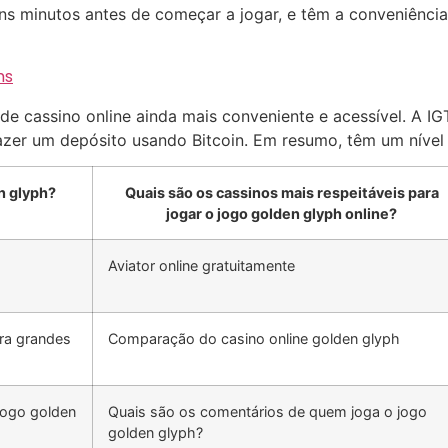
ns minutos antes de começar a jogar, e têm a conveniência
ms
 de cassino online ainda mais conveniente e acessível. A 
zer um depósito usando Bitcoin. Em resumo, têm um nível
n glyph?
Quais são os cassinos mais respeitáveis para
jogar o jogo golden glyph online?
Aviator online gratuitamente
ra grandes
Comparação do casino online golden glyph
jogo golden
Quais são os comentários de quem joga o jogo
golden glyph?