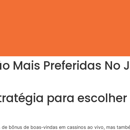
o Mais Preferidas No 
tratégia para escolhe
s de bônus de boas-vindas em cassinos ao vivo, mas també