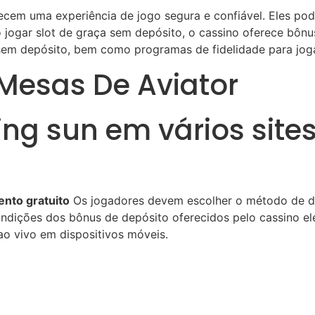
ecem uma experiência de jogo segura e confiável. Eles pode
 jogar slot de graça sem depósito, o cassino oferece bô
sem depósito, bem como programas de fidelidade para joga
Mesas De Aviator
ing sun em vários site
ento gratuito
Os jogadores devem escolher o método de de
ondições dos bônus de depósito oferecidos pelo cassino el
ao vivo em dispositivos móveis.