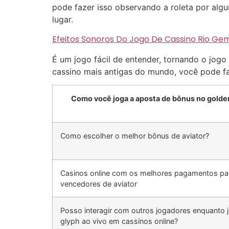
pode fazer isso observando a roleta por algu
lugar.
Efeitos Sonoros Do Jogo De Cassino Rio Ge
É um jogo fácil de entender, tornando o jogo
cassino mais antigas do mundo, você pode fa
Como você joga a aposta de bônus no golde
Como escolher o melhor bônus de aviator?
Casinos online com os melhores pagamentos pa
vencedores de aviator
Posso interagir com outros jogadores enquanto 
glyph ao vivo em cassinos online?