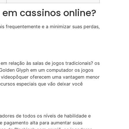
em cassinos online?
is frequentemente e a minimizar suas perdas,
em relação às salas de jogos tradicionais? os
r Golden Glyph em um computador os jogos
k e videopôquer oferecem uma vantagem menor
recursos especiais que vão deixar você
ores de todos os níveis de habilidade e
de pagamento alta para aumentar suas