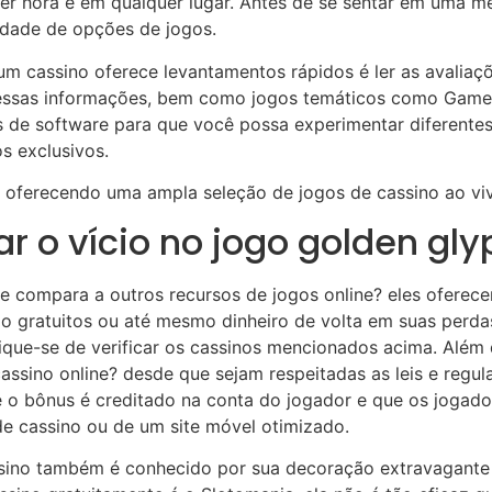
er hora e em qualquer lugar. Antes de se sentar em uma m
dade de opções de jogos.
m cassino oferece levantamentos rápidos é ler as avaliaç
essas informações, bem como jogos temáticos como Game o
 de software para que você possa experimentar diferentes
s exclusivos.
, oferecendo uma ampla seleção de jogos de cassino ao vi
r o vício no jogo golden gly
e compara a outros recursos de jogos online? eles oferec
go gratuitos ou até mesmo dinheiro de volta em suas perdas
fique-se de verificar os cassinos mencionados acima. Além
sino online? desde que sejam respeitadas as leis e regul
o bônus é creditado na conta do jogador e que os jogado
de cassino ou de um site móvel otimizado.
ino também é conhecido por sua decoração extravagante e 