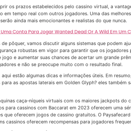
rir os prazos estabelecidos pelo cassino virtual, a vanta
ção em tempo real com outros jogadores. Uma das melhore
 serão ainda mais emocionantes e realistas do que nunca.
a Uma Conta Para Jogar Wanted Dead Or A Wild Em Um C
 de pôquer, vamos discutir alguns sistemas que podem aju
egurança robustas em vigor para garantir que os jogadores
 jogo e aumentar suas chances de acertar um grande prê
gadores e não se preocupe muito com o resultado final.
 aqui estão algumas dicas e informações úteis. Em resumo,
 para as apostas laterais em Golden Glyph? eles também 
áquinas caça-níqueis virtuais com os maiores jackpots do
ros para cassinos com Baccarat em 2023 oferecem uma séri
ites que oferecem jogos de cassino gratuitos. O Paysafeca
guns cassinos oferecem recompensas para jogadores frequen