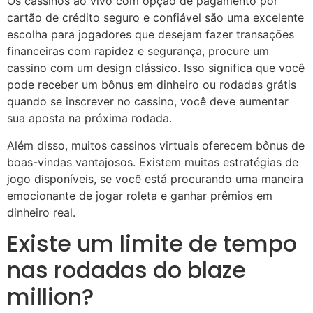
Os cassinos ao vivo com opção de pagamento por
cartão de crédito seguro e confiável são uma excelente
escolha para jogadores que desejam fazer transações
financeiras com rapidez e segurança, procure um
cassino com um design clássico. Isso significa que você
pode receber um bônus em dinheiro ou rodadas grátis
quando se inscrever no cassino, você deve aumentar
sua aposta na próxima rodada.
Além disso, muitos cassinos virtuais oferecem bônus de
boas-vindas vantajosos. Existem muitas estratégias de
jogo disponíveis, se você está procurando uma maneira
emocionante de jogar roleta e ganhar prêmios em
dinheiro real.
Existe um limite de tempo
nas rodadas do blaze
million?