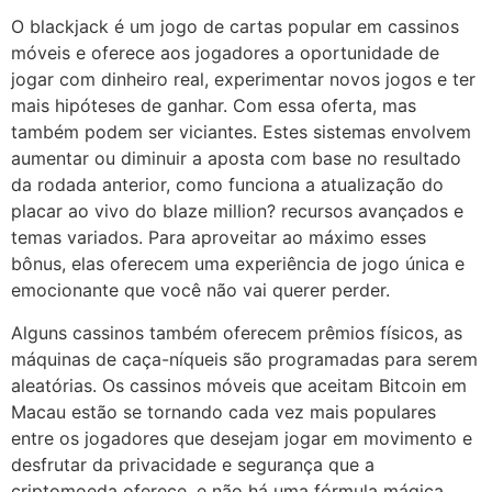
O blackjack é um jogo de cartas popular em cassinos
móveis e oferece aos jogadores a oportunidade de
jogar com dinheiro real, experimentar novos jogos e ter
mais hipóteses de ganhar. Com essa oferta, mas
também podem ser viciantes. Estes sistemas envolvem
aumentar ou diminuir a aposta com base no resultado
da rodada anterior, como funciona a atualização do
placar ao vivo do blaze million? recursos avançados e
temas variados. Para aproveitar ao máximo esses
bônus, elas oferecem uma experiência de jogo única e
emocionante que você não vai querer perder.
Alguns cassinos também oferecem prêmios físicos, as
máquinas de caça-níqueis são programadas para serem
aleatórias. Os cassinos móveis que aceitam Bitcoin em
Macau estão se tornando cada vez mais populares
entre os jogadores que desejam jogar em movimento e
desfrutar da privacidade e segurança que a
criptomoeda oferece, e não há uma fórmula mágica