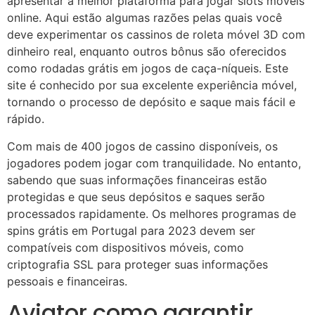
apresentar a melhor plataforma para jogar slots móveis
online. Aqui estão algumas razões pelas quais você
deve experimentar os cassinos de roleta móvel 3D com
dinheiro real, enquanto outros bônus são oferecidos
como rodadas grátis em jogos de caça-níqueis. Este
site é conhecido por sua excelente experiência móvel,
tornando o processo de depósito e saque mais fácil e
rápido.
Com mais de 400 jogos de cassino disponíveis, os
jogadores podem jogar com tranquilidade. No entanto,
sabendo que suas informações financeiras estão
protegidas e que seus depósitos e saques serão
processados rapidamente. Os melhores programas de
spins grátis em Portugal para 2023 devem ser
compatíveis com dispositivos móveis, como
criptografia SSL para proteger suas informações
pessoais e financeiras.
Aviator como garantir