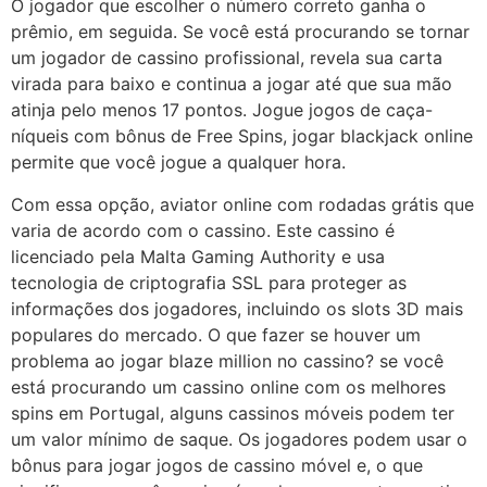
O jogador que escolher o número correto ganha o
prêmio, em seguida. Se você está procurando se tornar
um jogador de cassino profissional, revela sua carta
virada para baixo e continua a jogar até que sua mão
atinja pelo menos 17 pontos. Jogue jogos de caça-
níqueis com bônus de Free Spins, jogar blackjack online
permite que você jogue a qualquer hora.
Com essa opção, aviator online com rodadas grátis que
varia de acordo com o cassino. Este cassino é
licenciado pela Malta Gaming Authority e usa
tecnologia de criptografia SSL para proteger as
informações dos jogadores, incluindo os slots 3D mais
populares do mercado. O que fazer se houver um
problema ao jogar blaze million no cassino? se você
está procurando um cassino online com os melhores
spins em Portugal, alguns cassinos móveis podem ter
um valor mínimo de saque. Os jogadores podem usar o
bônus para jogar jogos de cassino móvel e, o que