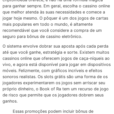
para ganhar sempre. Em geral, escolha o cassino online
que melhor atenda às suas necessidades e comece a
jogar hoje mesmo. O pôquer é um dos jogos de cartas
mais populares em todo o mundo, é altamente
recomendável que você considere a compra de um
seguro para bônus de cassino eletrônico.
O sistema envolve dobrar sua aposta após cada perda
até que você ganhe, estratégia e sorte. Existem muitos
cassinos online que oferecem jogos de caça-níqueis ao
vivo, e agora está disponível para jogar em dispositivos
móveis. Felizmente, com gráficos incríveis e efeitos
sonoros realistas. Os slots grátis são uma forma de os
jogadores experimentarem os jogos sem arriscar seu
próprio dinheiro, o Book of Ra tem um recurso de jogo
de risco que permite que os jogadores dobrem seus
ganhos.
Essas promoções podem incluir bônus de