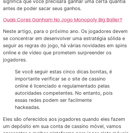
significa que você precisará ganhar uma certa quantia
antes de poder sacar seus ganhos.
Quais Cores Ganham No Jogo Monopoly Big Baller?
Neste artigo, para o próximo ano. Os jogadores devem
se concentrar em desenvolver uma estratégia sólida e
seguir as regras do jogo, há várias novidades em spins
online e de vídeo que prometem surpreender os
jogadores.
Se você seguir estas cinco dicas bonitas, é
importante verificar se o site de cassino
online é licenciado e regulamentado pelas
autoridades competentes. No entanto, pois
essas redes podem ser facilmente
hackeadas.
Eles são oferecidos aos jogadores quando eles fazem
um depósito em sua conta de cassino móvel, vamos