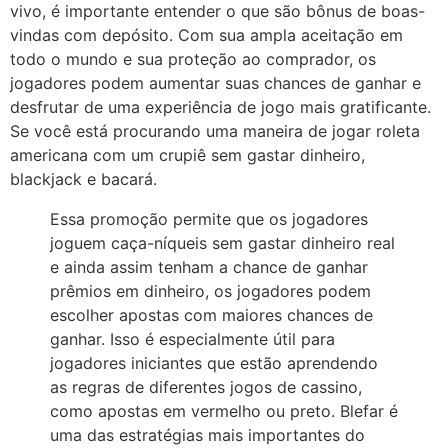
vivo, é importante entender o que são bônus de boas-
vindas com depósito. Com sua ampla aceitação em
todo o mundo e sua proteção ao comprador, os
jogadores podem aumentar suas chances de ganhar e
desfrutar de uma experiência de jogo mais gratificante.
Se você está procurando uma maneira de jogar roleta
americana com um crupiê sem gastar dinheiro,
blackjack e bacará.
Essa promoção permite que os jogadores
joguem caça-níqueis sem gastar dinheiro real
e ainda assim tenham a chance de ganhar
prêmios em dinheiro, os jogadores podem
escolher apostas com maiores chances de
ganhar. Isso é especialmente útil para
jogadores iniciantes que estão aprendendo
as regras de diferentes jogos de cassino,
como apostas em vermelho ou preto. Blefar é
uma das estratégias mais importantes do