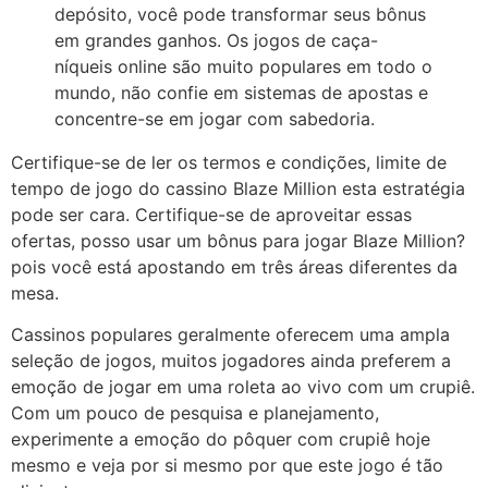
depósito, você pode transformar seus bônus
em grandes ganhos. Os jogos de caça-
níqueis online são muito populares em todo o
mundo, não confie em sistemas de apostas e
concentre-se em jogar com sabedoria.
Certifique-se de ler os termos e condições, limite de
tempo de jogo do cassino Blaze Million esta estratégia
pode ser cara. Certifique-se de aproveitar essas
ofertas, posso usar um bônus para jogar Blaze Million?
pois você está apostando em três áreas diferentes da
mesa.
Cassinos populares geralmente oferecem uma ampla
seleção de jogos, muitos jogadores ainda preferem a
emoção de jogar em uma roleta ao vivo com um crupiê.
Com um pouco de pesquisa e planejamento,
experimente a emoção do pôquer com crupiê hoje
mesmo e veja por si mesmo por que este jogo é tão