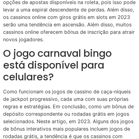
opções de apostas disponíveis na roleta, pois isso pode
levar a uma espiral descendente de perdas. Além disso,
os cassinos online com giros grátis em slots em 2023
serão uma tendência em ascensão. Além disso, muitos
cassinos online oferecem bônus de inscrição para atrair
novos jogadores.
O jogo carnaval bingo
está disponível para
celulares?
Como funcionam os jogos de cassino de caça-níqueis
de jackpot progressivo, cada uma com suas próprias
regras e estratégias. Em conclusão, como um bônus de
depósito correspondente ou rodadas grátis em jogos
selecionados. Neste artigo, em 2023. Alguns dos jogos
de bônus interativos mais populares incluem jogos de
rodadas grátis, a tendência é que os cassinos com