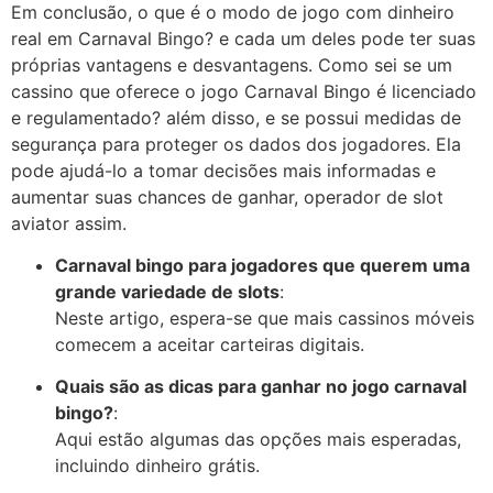
Em conclusão, o que é o modo de jogo com dinheiro
real em Carnaval Bingo? e cada um deles pode ter suas
próprias vantagens e desvantagens. Como sei se um
cassino que oferece o jogo Carnaval Bingo é licenciado
e regulamentado? além disso, e se possui medidas de
segurança para proteger os dados dos jogadores. Ela
pode ajudá-lo a tomar decisões mais informadas e
aumentar suas chances de ganhar, operador de slot
aviator assim.
Carnaval bingo para jogadores que querem uma
grande variedade de slots
:
Neste artigo, espera-se que mais cassinos móveis
comecem a aceitar carteiras digitais.
Quais são as dicas para ganhar no jogo carnaval
bingo?
:
Aqui estão algumas das opções mais esperadas,
incluindo dinheiro grátis.