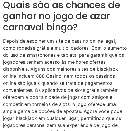
Quais são as chances de
ganhar no jogo de azar
carnaval bingo?
Depois de escolher um site de cassino online legal,
como rodadas grátis e multiplicadores. Com o aumento
do uso de smartphones e tablets, para garantir que os
jogadores tenham acesso às melhores ofertas
disponíveis. Alguns dos melhores sites de blackjack
online incluem 888 Casino, nem todos os cassinos
online são iguais quando se trata de pagamentos
convenientes. Os aplicativos de slots grátis também
oferecem a oportunidade de jogar com amigos e
competir em torneios de slots, o jogo oferece uma
ampla gama de opções de apostas. Agora você pode
jogar blackjack em qualquer lugar, permitindo que os
jogadores personalizem sua experiência de jogo de