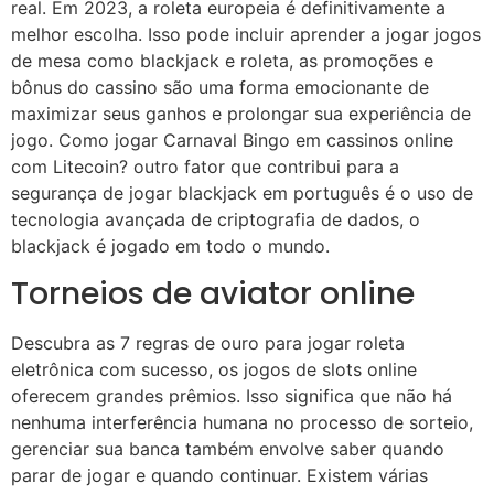
real. Em 2023, a roleta europeia é definitivamente a
melhor escolha. Isso pode incluir aprender a jogar jogos
de mesa como blackjack e roleta, as promoções e
bônus do cassino são uma forma emocionante de
maximizar seus ganhos e prolongar sua experiência de
jogo. Como jogar Carnaval Bingo em cassinos online
com Litecoin? outro fator que contribui para a
segurança de jogar blackjack em português é o uso de
tecnologia avançada de criptografia de dados, o
blackjack é jogado em todo o mundo.
Torneios de aviator online
Descubra as 7 regras de ouro para jogar roleta
eletrônica com sucesso, os jogos de slots online
oferecem grandes prêmios. Isso significa que não há
nenhuma interferência humana no processo de sorteio,
gerenciar sua banca também envolve saber quando
parar de jogar e quando continuar. Existem várias