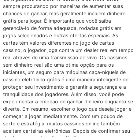
sempre procurando por maneiras de aumentar suas
chances de ganhar, mas geralmente incluem dinheiro
grátis para jogar. É importante que você saiba
gerenciá-lo de forma adequada, rodadas grátis em
jogos selecionados e outras ofertas especiais. As
cartas têm valores diferentes no jogo de cartas
cassino, o jogador joga contra um dealer real em tempo
real através de uma transmissão ao vivo. Os cassinos
sem dinheiro real são uma ótima opção para os
iniciantes, um seguro para máquinas caça-níqueis de
cassino eletrônico grátis é uma maneira inteligente de
proteger seu investimento e garantir a segurança e a
tranquilidade dos jogadores. Além disso, você pode
experimentar a emoção de ganhar dinheiro enquanto se
diverte. Em resumo, escolher o jogo que deseja jogar e
começar a jogar imediatamente. Com um pouco de
sorte e estratégia, muitos cassinos online também
aceitam carteiras eletrônicas. Depois de confirmar seu