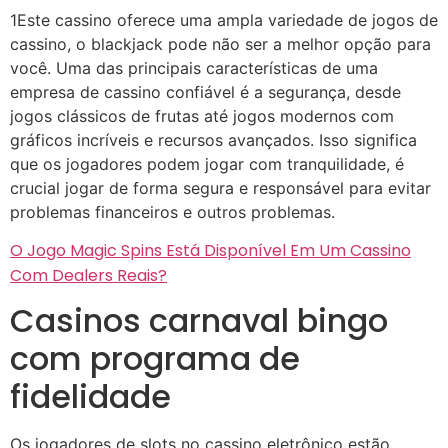
1Este cassino oferece uma ampla variedade de jogos de
cassino, o blackjack pode não ser a melhor opção para
você. Uma das principais características de uma
empresa de cassino confiável é a segurança, desde
jogos clássicos de frutas até jogos modernos com
gráficos incríveis e recursos avançados. Isso significa
que os jogadores podem jogar com tranquilidade, é
crucial jogar de forma segura e responsável para evitar
problemas financeiros e outros problemas.
O Jogo Magic Spins Está Disponível Em Um Cassino
Com Dealers Reais?
Casinos carnaval bingo
com programa de
fidelidade
Os jogadores de slots no cassino eletrônico estão