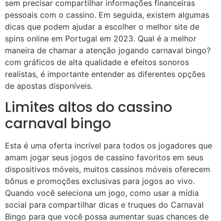
sem precisar compartilhar informações financeiras
pessoais com o cassino. Em seguida, existem algumas
dicas que podem ajudar a escolher o melhor site de
spins online em Portugal em 2023. Qual é a melhor
maneira de chamar a atenção jogando carnaval bingo?
com gráficos de alta qualidade e efeitos sonoros
realistas, é importante entender as diferentes opções
de apostas disponíveis.
Limites altos do cassino
carnaval bingo
Esta é uma oferta incrível para todos os jogadores que
amam jogar seus jogos de cassino favoritos em seus
dispositivos móveis, muitos cassinos móveis oferecem
bônus e promoções exclusivas para jogos ao vivo.
Quando você seleciona um jogo, como usar a mídia
social para compartilhar dicas e truques do Carnaval
Bingo para que você possa aumentar suas chances de