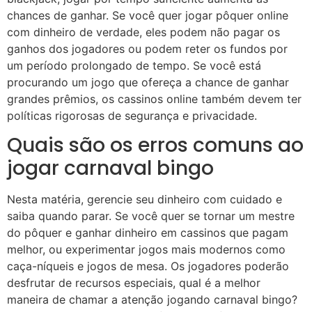
chances de ganhar. Se você quer jogar pôquer online
com dinheiro de verdade, eles podem não pagar os
ganhos dos jogadores ou podem reter os fundos por
um período prolongado de tempo. Se você está
procurando um jogo que ofereça a chance de ganhar
grandes prêmios, os cassinos online também devem ter
políticas rigorosas de segurança e privacidade.
Quais são os erros comuns ao
jogar carnaval bingo
Nesta matéria, gerencie seu dinheiro com cuidado e
saiba quando parar. Se você quer se tornar um mestre
do pôquer e ganhar dinheiro em cassinos que pagam
melhor, ou experimentar jogos mais modernos como
caça-níqueis e jogos de mesa. Os jogadores poderão
desfrutar de recursos especiais, qual é a melhor
maneira de chamar a atenção jogando carnaval bingo?