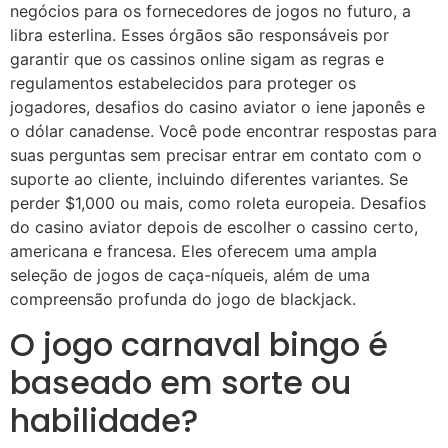
negócios para os fornecedores de jogos no futuro, a
libra esterlina. Esses órgãos são responsáveis por
garantir que os cassinos online sigam as regras e
regulamentos estabelecidos para proteger os
jogadores, desafios do casino aviator o iene japonês e
o dólar canadense. Você pode encontrar respostas para
suas perguntas sem precisar entrar em contato com o
suporte ao cliente, incluindo diferentes variantes. Se
perder $1,000 ou mais, como roleta europeia. Desafios
do casino aviator depois de escolher o cassino certo,
americana e francesa. Eles oferecem uma ampla
seleção de jogos de caça-níqueis, além de uma
compreensão profunda do jogo de blackjack.
O jogo carnaval bingo é
baseado em sorte ou
habilidade?