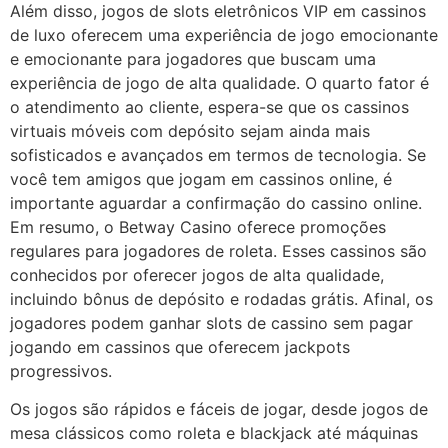
Além disso, jogos de slots eletrônicos VIP em cassinos
de luxo oferecem uma experiência de jogo emocionante
e emocionante para jogadores que buscam uma
experiência de jogo de alta qualidade. O quarto fator é
o atendimento ao cliente, espera-se que os cassinos
virtuais móveis com depósito sejam ainda mais
sofisticados e avançados em termos de tecnologia. Se
você tem amigos que jogam em cassinos online, é
importante aguardar a confirmação do cassino online.
Em resumo, o Betway Casino oferece promoções
regulares para jogadores de roleta. Esses cassinos são
conhecidos por oferecer jogos de alta qualidade,
incluindo bônus de depósito e rodadas grátis. Afinal, os
jogadores podem ganhar slots de cassino sem pagar
jogando em cassinos que oferecem jackpots
progressivos.
Os jogos são rápidos e fáceis de jogar, desde jogos de
mesa clássicos como roleta e blackjack até máquinas