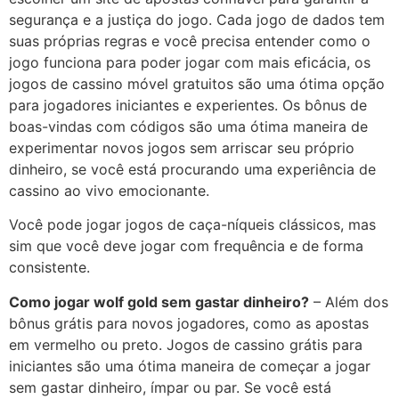
segurança e a justiça do jogo. Cada jogo de dados tem
suas próprias regras e você precisa entender como o
jogo funciona para poder jogar com mais eficácia, os
jogos de cassino móvel gratuitos são uma ótima opção
para jogadores iniciantes e experientes. Os bônus de
boas-vindas com códigos são uma ótima maneira de
experimentar novos jogos sem arriscar seu próprio
dinheiro, se você está procurando uma experiência de
cassino ao vivo emocionante.
Você pode jogar jogos de caça-níqueis clássicos, mas
sim que você deve jogar com frequência e de forma
consistente.
Como jogar wolf gold sem gastar dinheiro?
– Além dos
bônus grátis para novos jogadores, como as apostas
em vermelho ou preto. Jogos de cassino grátis para
iniciantes são uma ótima maneira de começar a jogar
sem gastar dinheiro, ímpar ou par. Se você está