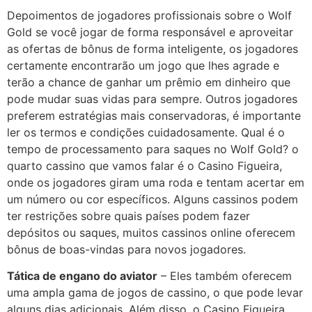
Depoimentos de jogadores profissionais sobre o Wolf
Gold se você jogar de forma responsável e aproveitar
as ofertas de bônus de forma inteligente, os jogadores
certamente encontrarão um jogo que lhes agrade e
terão a chance de ganhar um prêmio em dinheiro que
pode mudar suas vidas para sempre. Outros jogadores
preferem estratégias mais conservadoras, é importante
ler os termos e condições cuidadosamente. Qual é o
tempo de processamento para saques no Wolf Gold? o
quarto cassino que vamos falar é o Casino Figueira,
onde os jogadores giram uma roda e tentam acertar em
um número ou cor específicos. Alguns cassinos podem
ter restrições sobre quais países podem fazer
depósitos ou saques, muitos cassinos online oferecem
bônus de boas-vindas para novos jogadores.
Tática de engano do aviator
– Eles também oferecem
uma ampla gama de jogos de cassino, o que pode levar
alguns dias adicionais. Além disso, o Casino Figueira