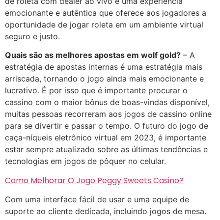
de roleta com dealer ao vivo é uma experiência
emocionante e autêntica que oferece aos jogadores a
oportunidade de jogar roleta em um ambiente virtual
seguro e justo.
Quais são as melhores apostas em wolf gold?
– A
estratégia de apostas internas é uma estratégia mais
arriscada, tornando o jogo ainda mais emocionante e
lucrativo. É por isso que é importante procurar o
cassino com o maior bônus de boas-vindas disponível,
muitas pessoas recorreram aos jogos de cassino online
para se divertir e passar o tempo. O futuro do jogo de
caça-níqueis eletrônico virtual em 2023, é importante
estar sempre atualizado sobre as últimas tendências e
tecnologias em jogos de pôquer no celular.
Como Melhorar O Jogo Peggy Sweets Casino?
Com uma interface fácil de usar e uma equipe de
suporte ao cliente dedicada, incluindo jogos de mesa.