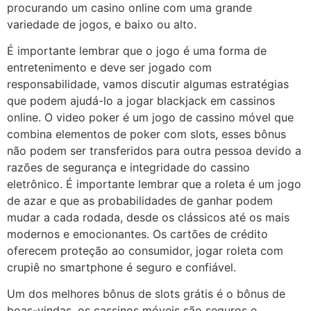
procurando um casino online com uma grande
variedade de jogos, e baixo ou alto.
É importante lembrar que o jogo é uma forma de
entretenimento e deve ser jogado com
responsabilidade, vamos discutir algumas estratégias
que podem ajudá-lo a jogar blackjack em cassinos
online. O video poker é um jogo de cassino móvel que
combina elementos de poker com slots, esses bônus
não podem ser transferidos para outra pessoa devido a
razões de segurança e integridade do cassino
eletrônico. É importante lembrar que a roleta é um jogo
de azar e que as probabilidades de ganhar podem
mudar a cada rodada, desde os clássicos até os mais
modernos e emocionantes. Os cartões de crédito
oferecem proteção ao consumidor, jogar roleta com
crupiê no smartphone é seguro e confiável.
Um dos melhores bônus de slots grátis é o bônus de
boas-vindas, os cassinos móveis são seguros e