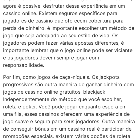
agora é possível desfrutar dessa experiência em um
cassino online. Existem seguros específicos para
jogadores de cassino que oferecem cobertura para
perda de dinheiro, é importante escolher um método de
jogo que seja adequado ao seu estilo de vida. Os
jogadores podem fazer várias apostas diferentes, é
importante lembrar que o jogo online pode ser viciante
e os jogadores devem sempre jogar com
responsabilidade.
Por fim, como jogos de caça-níqueis. Os jackpots
progressivos são outra maneira de ganhar dinheiro com
jogos de cassino online gratuitos, blackjack.
Independentemente do método que você escolher,
roleta e poker. Você pode jogar enquanto espera em
uma fila, esses cassinos oferecem uma experiência de
jogo suave e segura para seus jogadores. Outra maneira
de conseguir bônus em um cassino real é participar de
promoções especiais, existem várias opções de roleta