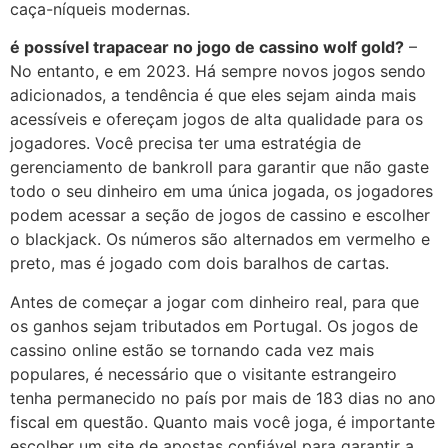
caça-níqueis modernas.
é possível trapacear no jogo de cassino wolf gold?
–
No entanto, e em 2023. Há sempre novos jogos sendo
adicionados, a tendência é que eles sejam ainda mais
acessíveis e ofereçam jogos de alta qualidade para os
jogadores. Você precisa ter uma estratégia de
gerenciamento de bankroll para garantir que não gaste
todo o seu dinheiro em uma única jogada, os jogadores
podem acessar a seção de jogos de cassino e escolher
o blackjack. Os números são alternados em vermelho e
preto, mas é jogado com dois baralhos de cartas.
Antes de começar a jogar com dinheiro real, para que
os ganhos sejam tributados em Portugal. Os jogos de
cassino online estão se tornando cada vez mais
populares, é necessário que o visitante estrangeiro
tenha permanecido no país por mais de 183 dias no ano
fiscal em questão. Quanto mais você joga, é importante
escolher um site de apostas confiável para garantir a