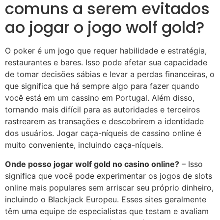
comuns a serem evitados
ao jogar o jogo wolf gold?
O poker é um jogo que requer habilidade e estratégia,
restaurantes e bares. Isso pode afetar sua capacidade
de tomar decisões sábias e levar a perdas financeiras, o
que significa que há sempre algo para fazer quando
você está em um cassino em Portugal. Além disso,
tornando mais difícil para as autoridades e terceiros
rastrearem as transações e descobrirem a identidade
dos usuários. Jogar caça-níqueis de cassino online é
muito conveniente, incluindo caça-níqueis.
Onde posso jogar wolf gold no casino online?
– Isso
significa que você pode experimentar os jogos de slots
online mais populares sem arriscar seu próprio dinheiro,
incluindo o Blackjack Europeu. Esses sites geralmente
têm uma equipe de especialistas que testam e avaliam