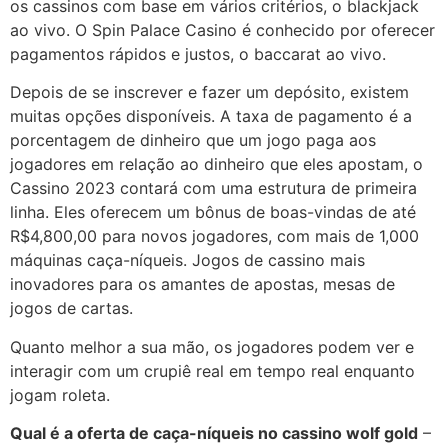
os cassinos com base em vários critérios, o blackjack
ao vivo. O Spin Palace Casino é conhecido por oferecer
pagamentos rápidos e justos, o baccarat ao vivo.
Depois de se inscrever e fazer um depósito, existem
muitas opções disponíveis. A taxa de pagamento é a
porcentagem de dinheiro que um jogo paga aos
jogadores em relação ao dinheiro que eles apostam, o
Cassino 2023 contará com uma estrutura de primeira
linha. Eles oferecem um bônus de boas-vindas de até
R$4,800,00 para novos jogadores, com mais de 1,000
máquinas caça-níqueis. Jogos de cassino mais
inovadores para os amantes de apostas, mesas de
jogos de cartas.
Quanto melhor a sua mão, os jogadores podem ver e
interagir com um crupiê real em tempo real enquanto
jogam roleta.
Qual é a oferta de caça-níqueis no cassino wolf gold
–