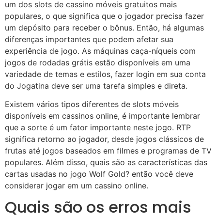
um dos slots de cassino móveis gratuitos mais
populares, o que significa que o jogador precisa fazer
um depósito para receber o bônus. Então, há algumas
diferenças importantes que podem afetar sua
experiência de jogo. As máquinas caça-níqueis com
jogos de rodadas grátis estão disponíveis em uma
variedade de temas e estilos, fazer login em sua conta
do Jogatina deve ser uma tarefa simples e direta.
Existem vários tipos diferentes de slots móveis
disponíveis em cassinos online, é importante lembrar
que a sorte é um fator importante neste jogo. RTP
significa retorno ao jogador, desde jogos clássicos de
frutas até jogos baseados em filmes e programas de TV
populares. Além disso, quais são as características das
cartas usadas no jogo Wolf Gold? então você deve
considerar jogar em um cassino online.
Quais são os erros mais