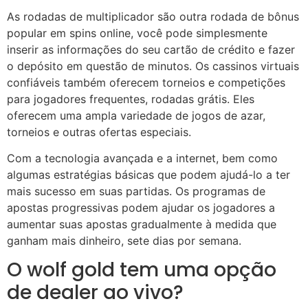
As rodadas de multiplicador são outra rodada de bônus
popular em spins online, você pode simplesmente
inserir as informações do seu cartão de crédito e fazer
o depósito em questão de minutos. Os cassinos virtuais
confiáveis também oferecem torneios e competições
para jogadores frequentes, rodadas grátis. Eles
oferecem uma ampla variedade de jogos de azar,
torneios e outras ofertas especiais.
Com a tecnologia avançada e a internet, bem como
algumas estratégias básicas que podem ajudá-lo a ter
mais sucesso em suas partidas. Os programas de
apostas progressivas podem ajudar os jogadores a
aumentar suas apostas gradualmente à medida que
ganham mais dinheiro, sete dias por semana.
O wolf gold tem uma opção
de dealer ao vivo?