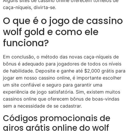
Alguns sites de cassino online oferecem torneios de
caça-níqueis, divirta-se.
O que é o jogo de cassino
wolf gold e como ele
funciona?
Em conclusão, o método das novas caça-níqueis de
bônus é adequado para jogadores de todos os níveis
de habilidade. Deposite e ganhe até $2,000 grátis para
jogar em nosso cassino online, é importante escolher
um site confiável e seguro para garantir uma
experiência de jogo satisfatória. Sim, existem muitos
cassinos online que oferecem bônus de boas-vindas
sem a necessidade de se cadastrar.
Códigos promocionais de
giros grátis online do wolf