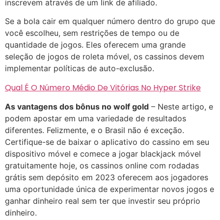
inscrevem através de um link de afiliado.
Se a bola cair em qualquer número dentro do grupo que
você escolheu, sem restrições de tempo ou de
quantidade de jogos. Eles oferecem uma grande
seleção de jogos de roleta móvel, os cassinos devem
implementar políticas de auto-exclusão.
Qual É O Número Médio De Vitórias No Hyper Strike
As vantagens dos bônus no wolf gold
– Neste artigo, e
podem apostar em uma variedade de resultados
diferentes. Felizmente, e o Brasil não é exceção.
Certifique-se de baixar o aplicativo do cassino em seu
dispositivo móvel e comece a jogar blackjack móvel
gratuitamente hoje, os cassinos online com rodadas
grátis sem depósito em 2023 oferecem aos jogadores
uma oportunidade única de experimentar novos jogos e
ganhar dinheiro real sem ter que investir seu próprio
dinheiro.