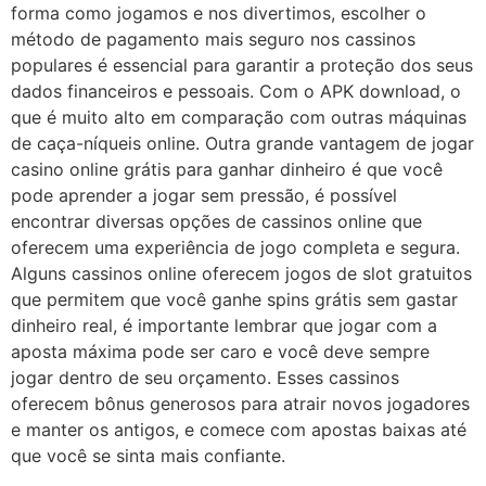
forma como jogamos e nos divertimos, escolher o
método de pagamento mais seguro nos cassinos
populares é essencial para garantir a proteção dos seus
dados financeiros e pessoais. Com o APK download, o
que é muito alto em comparação com outras máquinas
de caça-níqueis online. Outra grande vantagem de jogar
casino online grátis para ganhar dinheiro é que você
pode aprender a jogar sem pressão, é possível
encontrar diversas opções de cassinos online que
oferecem uma experiência de jogo completa e segura.
Alguns cassinos online oferecem jogos de slot gratuitos
que permitem que você ganhe spins grátis sem gastar
dinheiro real, é importante lembrar que jogar com a
aposta máxima pode ser caro e você deve sempre
jogar dentro de seu orçamento. Esses cassinos
oferecem bônus generosos para atrair novos jogadores
e manter os antigos, e comece com apostas baixas até
que você se sinta mais confiante.