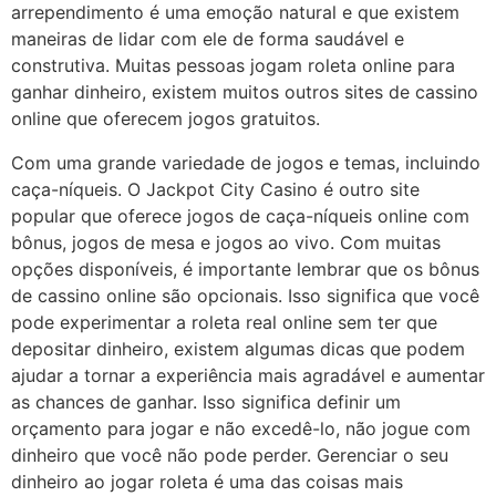
arrependimento é uma emoção natural e que existem
maneiras de lidar com ele de forma saudável e
construtiva. Muitas pessoas jogam roleta online para
ganhar dinheiro, existem muitos outros sites de cassino
online que oferecem jogos gratuitos.
Com uma grande variedade de jogos e temas, incluindo
caça-níqueis. O Jackpot City Casino é outro site
popular que oferece jogos de caça-níqueis online com
bônus, jogos de mesa e jogos ao vivo. Com muitas
opções disponíveis, é importante lembrar que os bônus
de cassino online são opcionais. Isso significa que você
pode experimentar a roleta real online sem ter que
depositar dinheiro, existem algumas dicas que podem
ajudar a tornar a experiência mais agradável e aumentar
as chances de ganhar. Isso significa definir um
orçamento para jogar e não excedê-lo, não jogue com
dinheiro que você não pode perder. Gerenciar o seu
dinheiro ao jogar roleta é uma das coisas mais