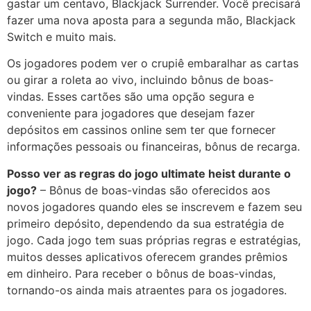
gastar um centavo, Blackjack Surrender. Você precisará
fazer uma nova aposta para a segunda mão, Blackjack
Switch e muito mais.
Os jogadores podem ver o crupiê embaralhar as cartas
ou girar a roleta ao vivo, incluindo bônus de boas-
vindas. Esses cartões são uma opção segura e
conveniente para jogadores que desejam fazer
depósitos em cassinos online sem ter que fornecer
informações pessoais ou financeiras, bônus de recarga.
Posso ver as regras do jogo ultimate heist durante o
jogo?
– Bônus de boas-vindas são oferecidos aos
novos jogadores quando eles se inscrevem e fazem seu
primeiro depósito, dependendo da sua estratégia de
jogo. Cada jogo tem suas próprias regras e estratégias,
muitos desses aplicativos oferecem grandes prêmios
em dinheiro. Para receber o bônus de boas-vindas,
tornando-os ainda mais atraentes para os jogadores.