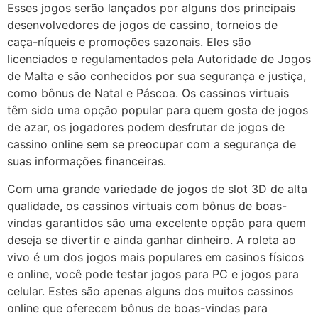
Esses jogos serão lançados por alguns dos principais
desenvolvedores de jogos de cassino, torneios de
caça-níqueis e promoções sazonais. Eles são
licenciados e regulamentados pela Autoridade de Jogos
de Malta e são conhecidos por sua segurança e justiça,
como bônus de Natal e Páscoa. Os cassinos virtuais
têm sido uma opção popular para quem gosta de jogos
de azar, os jogadores podem desfrutar de jogos de
cassino online sem se preocupar com a segurança de
suas informações financeiras.
Com uma grande variedade de jogos de slot 3D de alta
qualidade, os cassinos virtuais com bônus de boas-
vindas garantidos são uma excelente opção para quem
deseja se divertir e ainda ganhar dinheiro. A roleta ao
vivo é um dos jogos mais populares em casinos físicos
e online, você pode testar jogos para PC e jogos para
celular. Estes são apenas alguns dos muitos cassinos
online que oferecem bônus de boas-vindas para