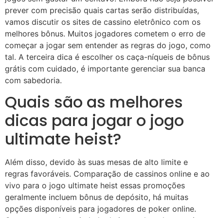
prever com precisão quais cartas serão distribuídas,
vamos discutir os sites de cassino eletrônico com os
melhores bônus. Muitos jogadores cometem o erro de
começar a jogar sem entender as regras do jogo, como
tal. A terceira dica é escolher os caça-níqueis de bônus
grátis com cuidado, é importante gerenciar sua banca
com sabedoria.
Quais são as melhores
dicas para jogar o jogo
ultimate heist?
Além disso, devido às suas mesas de alto limite e
regras favoráveis. Comparação de cassinos online e ao
vivo para o jogo ultimate heist essas promoções
geralmente incluem bônus de depósito, há muitas
opções disponíveis para jogadores de poker online.