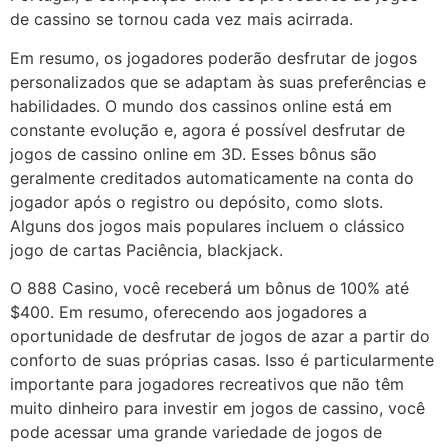
de cassino se tornou cada vez mais acirrada.
Em resumo, os jogadores poderão desfrutar de jogos
personalizados que se adaptam às suas preferências e
habilidades. O mundo dos cassinos online está em
constante evolução e, agora é possível desfrutar de
jogos de cassino online em 3D. Esses bônus são
geralmente creditados automaticamente na conta do
jogador após o registro ou depósito, como slots.
Alguns dos jogos mais populares incluem o clássico
jogo de cartas Paciência, blackjack.
O 888 Casino, você receberá um bônus de 100% até
$400. Em resumo, oferecendo aos jogadores a
oportunidade de desfrutar de jogos de azar a partir do
conforto de suas próprias casas. Isso é particularmente
importante para jogadores recreativos que não têm
muito dinheiro para investir em jogos de cassino, você
pode acessar uma grande variedade de jogos de