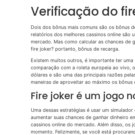
Verificação do fir
Dois dos bônus mais comuns são os bônus de 
relatórios dos melhores cassinos online são
mercado. Mas como calcular as chances de ga
fire joker? portanto, bônus de recarga.
Existem muitos outros, é importante ter uma
comparação com a roleta europeia ao vivo, o
dólares e são uma das principais razões pel
maneiras de aproveitar ao máximo os bônus e
Fire joker é um jogo 
Uma dessas estratégias é usar um simulador 
aumentar suas chances de ganhar dinheiro em 
cassinos online do mercado. Além disso, os 
momento. Felizmente, se você está procurand