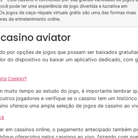
você pode ter uma experiência de jogo divertida e lucrativa em
s jogos de caça-níqueis virtuais grátis são uma das formas mais
res de entretenimento online.
casino aviator
do por opções de jogos que possam ser baixados gratuitam
or do dispositivo ou baixar um aplicativo dedicado, com 
ta Casino?
m muito tempo ao estudo do jogo, é importante lembrar qu
 outros jogadores e verifique se o cassino tem um históri
sino oferece uma ampla seleção de jogos de cassino ao viv
ck
lar em cassinos online, o pagamento antecipado também p
bônus oferecidos pelos cassinos ao vivo, fazendo com que