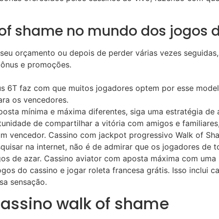
 of shame no mundo dos jogos d
seu orçamento ou depois de perder várias vezes seguidas, 
 bônus e promoções.
lus 6T faz com que muitos jogadores optem por esse model
ara os vencedores.
posta mínima e máxima diferentes, siga uma estratégia de 
unidade de compartilhar a vitória com amigos e familiares
um vencedor. Cassino com jackpot progressivo Walk of Sham
squisar na internet, não é de admirar que os jogadores de
gos de azar. Cassino aviator com aposta máxima com uma s
os do cassino e jogar roleta francesa grátis. Isso inclui 
ssa sensação.
ssino walk of shame