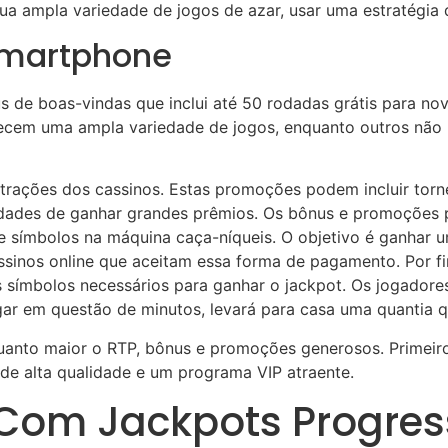
ua ampla variedade de jogos de azar, usar uma estratégia 
smartphone
 de boas-vindas que inclui até 50 rodadas grátis para nov
ferecem uma ampla variedade de jogos, enquanto outros nã
atrações dos cassinos. Estas promoções podem incluir torn
dades de ganhar grandes prêmios. Os bônus e promoções po
 símbolos na máquina caça-níqueis. O objetivo é ganhar 
assinos online que aceitam essa forma de pagamento. Por f
s símbolos necessários para ganhar o jackpot. Os jogador
gar em questão de minutos, levará para casa uma quantia 
uanto maior o RTP, bônus e promoções generosos. Primeiro
de alta qualidade e um programa VIP atraente.
 Com Jackpots Progres