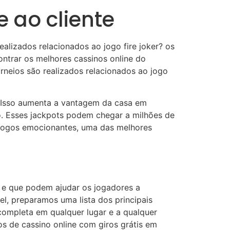
e ao cliente
alizados relacionados ao jogo fire joker? os
ontrar os melhores cassinos online do
rneios são realizados relacionados ao jogo
s. Isso aumenta a vantagem da casa em
o. Esses jackpots podem chegar a milhões de
s jogos emocionantes, uma das melhores
s e que podem ajudar os jogadores a
el, preparamos uma lista dos principais
completa em qualquer lugar e a qualquer
s de cassino online com giros grátis em