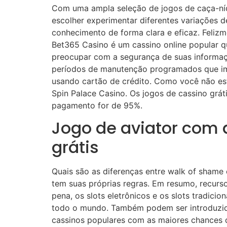
Com uma ampla seleção de jogos de caça-níq
escolher experimentar diferentes variações de
conhecimento de forma clara e eficaz. Felizm
Bet365 Casino é um cassino online popular q
preocupar com a segurança de suas informaçõ
períodos de manutenção programados que im
usando cartão de crédito. Como você não es
Spin Palace Casino. Os jogos de cassino grá
pagamento for de 95%.
Jogo de aviator com 
grátis
Quais são as diferenças entre walk of shame 
tem suas próprias regras. Em resumo, recurso
pena, os slots eletrônicos e os slots tradic
todo o mundo. Também podem ser introduzido
cassinos populares com as maiores chances d