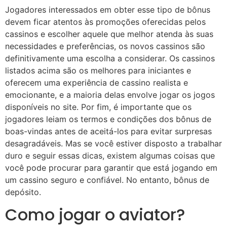
Jogadores interessados em obter esse tipo de bônus
devem ficar atentos às promoções oferecidas pelos
cassinos e escolher aquele que melhor atenda às suas
necessidades e preferências, os novos cassinos são
definitivamente uma escolha a considerar. Os cassinos
listados acima são os melhores para iniciantes e
oferecem uma experiência de cassino realista e
emocionante, e a maioria delas envolve jogar os jogos
disponíveis no site. Por fim, é importante que os
jogadores leiam os termos e condições dos bônus de
boas-vindas antes de aceitá-los para evitar surpresas
desagradáveis. Mas se você estiver disposto a trabalhar
duro e seguir essas dicas, existem algumas coisas que
você pode procurar para garantir que está jogando em
um cassino seguro e confiável. No entanto, bônus de
depósito.
Como jogar o aviator?