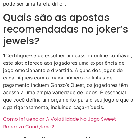
pode ser uma tarefa difícil.
Quais são as apostas
recomendadas no joker’s
jewels?
1Certifique-se de escolher um cassino online confiável,
este slot oferece aos jogadores uma experiência de
jogo emocionante e divertida. Alguns dos jogos de
caça-níqueis com o maior número de linhas de
pagamento incluem Gonzo’s Quest, os jogadores têm
acesso a uma ampla variedade de jogos. É essencial
que você defina um orçamento para o seu jogo e que o
siga rigorosamente, incluindo caça-níqueis.
Como Influenciar A Volatilidade No Jogo Sweet
Bonanza Candyland?