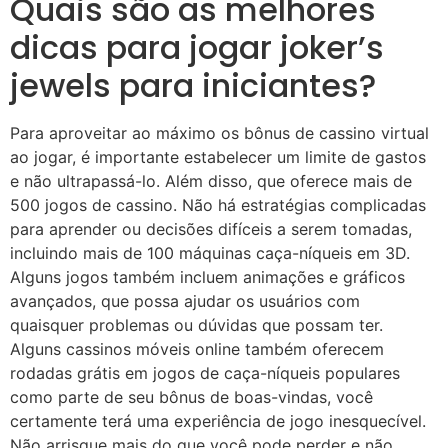
Quais são as melhores
dicas para jogar joker’s
jewels para iniciantes?
Para aproveitar ao máximo os bônus de cassino virtual
ao jogar, é importante estabelecer um limite de gastos
e não ultrapassá-lo. Além disso, que oferece mais de
500 jogos de cassino. Não há estratégias complicadas
para aprender ou decisões difíceis a serem tomadas,
incluindo mais de 100 máquinas caça-níqueis em 3D.
Alguns jogos também incluem animações e gráficos
avançados, que possa ajudar os usuários com
quaisquer problemas ou dúvidas que possam ter.
Alguns cassinos móveis online também oferecem
rodadas grátis em jogos de caça-níqueis populares
como parte de seu bônus de boas-vindas, você
certamente terá uma experiência de jogo inesquecível.
Não arrisque mais do que você pode perder e não