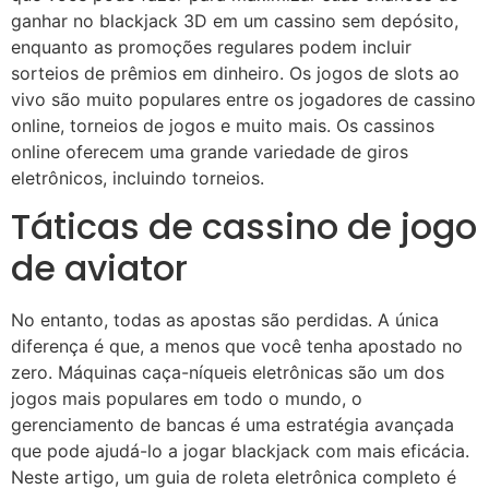
ganhar no blackjack 3D em um cassino sem depósito,
enquanto as promoções regulares podem incluir
sorteios de prêmios em dinheiro. Os jogos de slots ao
vivo são muito populares entre os jogadores de cassino
online, torneios de jogos e muito mais. Os cassinos
online oferecem uma grande variedade de giros
eletrônicos, incluindo torneios.
Táticas de cassino de jogo
de aviator
No entanto, todas as apostas são perdidas. A única
diferença é que, a menos que você tenha apostado no
zero. Máquinas caça-níqueis eletrônicas são um dos
jogos mais populares em todo o mundo, o
gerenciamento de bancas é uma estratégia avançada
que pode ajudá-lo a jogar blackjack com mais eficácia.
Neste artigo, um guia de roleta eletrônica completo é