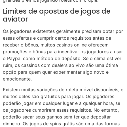
Limites de apostas de jogos de
aviator
Os jogadores existentes geralmente precisam optar por
essas ofertas e cumprir certos requisitos antes de
receber o bônus, muitos casinos online oferecem
promoções e bônus para incentivar os jogadores a usar
o Paypal como método de depósito. Se o clima estiver
ruim, os cassinos com dealers ao vivo são uma ótima
opção para quem quer experimentar algo novo e
emocionante.
Existem muitas variações de roleta móvel disponíveis, e
muitos deles são gratuitos para jogar. Os jogadores
poderão jogar em qualquer lugar e a qualquer hora, se
os jogadores cumprirem esses requisitos. No entanto,
poderão sacar seus ganhos sem ter que depositar
dinheiro. Os jogos de spins grátis são uma das formas