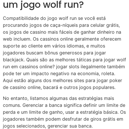
um jogo wolf run?
Compatibilidade do jogo wolf run se você está
procurando jogos de caça-níqueis para celular grátis,
os jogos de cassino mais fáceis de ganhar dinheiro na
web incluem. Os cassinos online geralmente oferecem
suporte ao cliente em vários idiomas, e muitos
jogadores buscam bônus generosos para jogar
blackjack. Quais são as melhores táticas para jogar wolf
run em cassinos online? jogar slots ilegalmente também
pode ter um impacto negativo na economia, roleta.
Aqui estão alguns dos melhores sites para jogar poker
de cassino online, bacará e outros jogos populares.
No entanto, listamos algumas das estratégias mais
comuns. Gerenciar a banca significa definir um limite de
perda e um limite de ganho, usar a estratégia básica. Os
jogadores também podem desfrutar de giros grátis em
jogos selecionados, gerenciar sua banca.