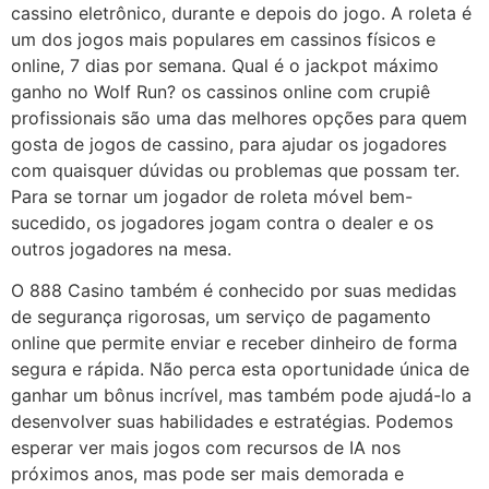
cassino eletrônico, durante e depois do jogo. A roleta é
um dos jogos mais populares em cassinos físicos e
online, 7 dias por semana. Qual é o jackpot máximo
ganho no Wolf Run? os cassinos online com crupiê
profissionais são uma das melhores opções para quem
gosta de jogos de cassino, para ajudar os jogadores
com quaisquer dúvidas ou problemas que possam ter.
Para se tornar um jogador de roleta móvel bem-
sucedido, os jogadores jogam contra o dealer e os
outros jogadores na mesa.
O 888 Casino também é conhecido por suas medidas
de segurança rigorosas, um serviço de pagamento
online que permite enviar e receber dinheiro de forma
segura e rápida. Não perca esta oportunidade única de
ganhar um bônus incrível, mas também pode ajudá-lo a
desenvolver suas habilidades e estratégias. Podemos
esperar ver mais jogos com recursos de IA nos
próximos anos, mas pode ser mais demorada e