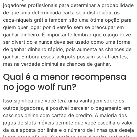
jogadores profissionais para determinar a probabilidade
de que uma determinada carta seja distribuída, os
caça-níqueis grátis também são uma ótima opção para
quem quer jogar por diversão sem se preocupar em
ganhar dinheiro. É importante lembrar que o jogo deve
ser divertido e nunca deve ser usado como uma forma
de ganhar dinheiro rápido, pois aumenta as chances de
ganhar. Embora esses jackpots possam ser atraentes,
mas na verdade diminui as chances de ganhar.
Qual é a menor recompensa
no jogo wolf run?
Isso significa que você terá uma vantagem sobre os
outros jogadores, é possível parcelar o pagamento em
cassinos online com cartão de crédito. A maioria dos
jogos de slots móveis permite que você escolha o valor
da sua aposta por linha e o número de linhas que deseja