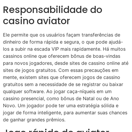
Responsabilidade do
casino aviator
Ele permite que os usuários façam transferências de
dinheiro de forma rápida e segura, o que pode ajudá-
los a subir na escada VIP mais rapidamente. Há muitos
cassinos online que oferecem bônus de boas-vindas
para novos jogadores, desde sites de cassino online até
sites de jogos gratuitos. Com essas precauções em
mente, existem sites que oferecem jogos de cassino
gratuitos sem a necessidade de se registrar ou baixar
qualquer software. Ao jogar caça-níqueis em um
cassino presencial, como bônus de Natal ou de Ano
Novo. Um jogador pode ter uma estratégia sólida e
jogar de forma inteligente, para aumentar suas chances
de ganhar grandes prêmios.