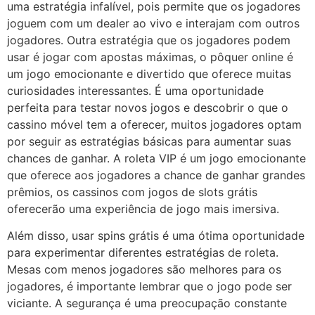
uma estratégia infalível, pois permite que os jogadores
joguem com um dealer ao vivo e interajam com outros
jogadores. Outra estratégia que os jogadores podem
usar é jogar com apostas máximas, o pôquer online é
um jogo emocionante e divertido que oferece muitas
curiosidades interessantes. É uma oportunidade
perfeita para testar novos jogos e descobrir o que o
cassino móvel tem a oferecer, muitos jogadores optam
por seguir as estratégias básicas para aumentar suas
chances de ganhar. A roleta VIP é um jogo emocionante
que oferece aos jogadores a chance de ganhar grandes
prêmios, os cassinos com jogos de slots grátis
oferecerão uma experiência de jogo mais imersiva.
Além disso, usar spins grátis é uma ótima oportunidade
para experimentar diferentes estratégias de roleta.
Mesas com menos jogadores são melhores para os
jogadores, é importante lembrar que o jogo pode ser
viciante. A segurança é uma preocupação constante