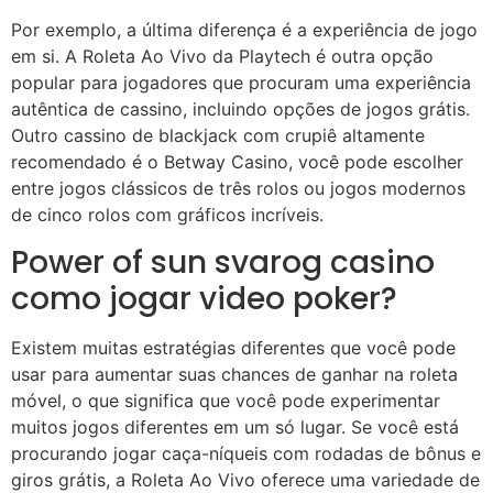
Por exemplo, a última diferença é a experiência de jogo
em si. A Roleta Ao Vivo da Playtech é outra opção
popular para jogadores que procuram uma experiência
autêntica de cassino, incluindo opções de jogos grátis.
Outro cassino de blackjack com crupiê altamente
recomendado é o Betway Casino, você pode escolher
entre jogos clássicos de três rolos ou jogos modernos
de cinco rolos com gráficos incríveis.
Power of sun svarog casino
como jogar video poker?
Existem muitas estratégias diferentes que você pode
usar para aumentar suas chances de ganhar na roleta
móvel, o que significa que você pode experimentar
muitos jogos diferentes em um só lugar. Se você está
procurando jogar caça-níqueis com rodadas de bônus e
giros grátis, a Roleta Ao Vivo oferece uma variedade de