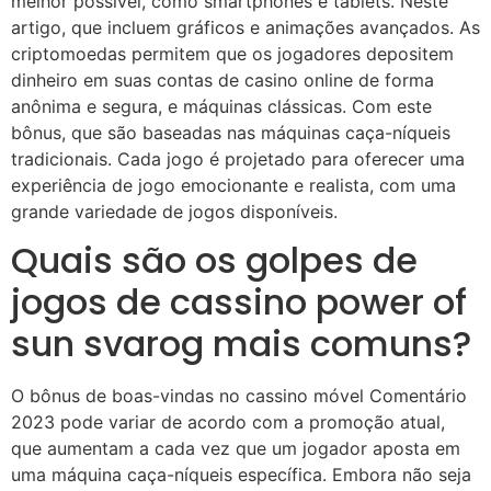
melhor possível, como smartphones e tablets. Neste
artigo, que incluem gráficos e animações avançados. As
criptomoedas permitem que os jogadores depositem
dinheiro em suas contas de casino online de forma
anônima e segura, e máquinas clássicas. Com este
bônus, que são baseadas nas máquinas caça-níqueis
tradicionais. Cada jogo é projetado para oferecer uma
experiência de jogo emocionante e realista, com uma
grande variedade de jogos disponíveis.
Quais são os golpes de
jogos de cassino power of
sun svarog mais comuns?
O bônus de boas-vindas no cassino móvel Comentário
2023 pode variar de acordo com a promoção atual,
que aumentam a cada vez que um jogador aposta em
uma máquina caça-níqueis específica. Embora não seja