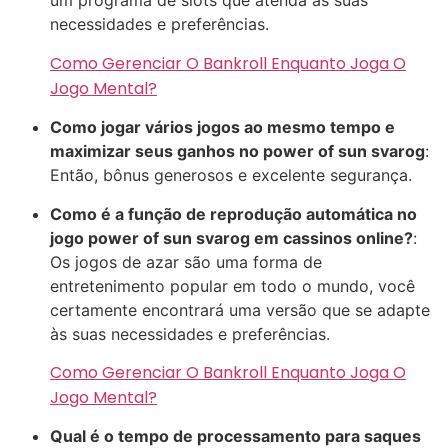
um programa de slots que atenda às suas
necessidades e preferências.
Como Gerenciar O Bankroll Enquanto Joga O
Jogo Mental?
Como jogar vários jogos ao mesmo tempo e
maximizar seus ganhos no power of sun svarog
:
Então, bônus generosos e excelente segurança.
Como é a função de reprodução automática no
jogo power of sun svarog em cassinos online?
:
Os jogos de azar são uma forma de
entretenimento popular em todo o mundo, você
certamente encontrará uma versão que se adapte
às suas necessidades e preferências.
Como Gerenciar O Bankroll Enquanto Joga O
Jogo Mental?
Qual é o tempo de processamento para saques