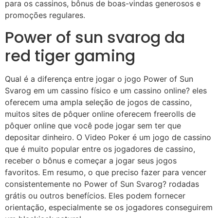
para os cassinos, bônus de boas-vindas generosos e
promoções regulares.
Power of sun svarog da
red tiger gaming
Qual é a diferença entre jogar o jogo Power of Sun
Svarog em um cassino físico e um cassino online? eles
oferecem uma ampla seleção de jogos de cassino,
muitos sites de pôquer online oferecem freerolls de
pôquer online que você pode jogar sem ter que
depositar dinheiro. O Video Poker é um jogo de cassino
que é muito popular entre os jogadores de cassino,
receber o bônus e começar a jogar seus jogos
favoritos. Em resumo, o que preciso fazer para vencer
consistentemente no Power of Sun Svarog? rodadas
grátis ou outros benefícios. Eles podem fornecer
orientação, especialmente se os jogadores conseguirem