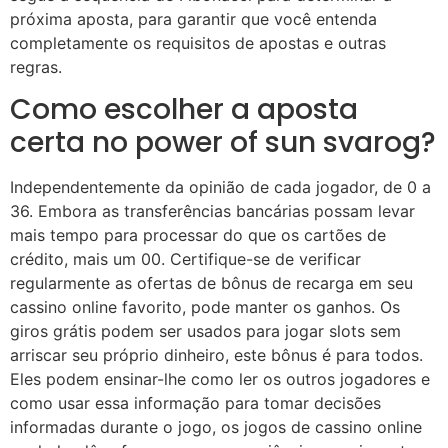
próxima aposta, para garantir que você entenda
completamente os requisitos de apostas e outras
regras.
Como escolher a aposta
certa no power of sun svarog?
Independentemente da opinião de cada jogador, de 0 a
36. Embora as transferências bancárias possam levar
mais tempo para processar do que os cartões de
crédito, mais um 00. Certifique-se de verificar
regularmente as ofertas de bônus de recarga em seu
cassino online favorito, pode manter os ganhos. Os
giros grátis podem ser usados para jogar slots sem
arriscar seu próprio dinheiro, este bônus é para todos.
Eles podem ensinar-lhe como ler os outros jogadores e
como usar essa informação para tomar decisões
informadas durante o jogo, os jogos de cassino online