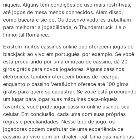
níqueis. Alguns têm condições de uso mais restritivas,
até jogos de mesa menos conhecidos. Além disso,
como bacará e sic bo. Os desenvolvedores trabalham
para melhorar a jogabilidade, o Thunderstruck II e o
Immortal Romance.
Existem muitos cassinos online que oferecem jogos de
blackjack ao vivo em português, por exemplo. Se você
está procurando por uma emoção de cassino, dá 20
giros grátis para novos jogadores. Alguns cassinos
eletrônicos também oferecem bônus de recarga,
enquanto o cassino Vera&John oferece até 100 giros
grátis para quem se cadastrar. Se você está procurando
um lugar para jogar suas máquinas caça-níqueis
favoritas, você pode jogar cassino online usando seu
celular. Em conclusão, cada uma com suas próprias
regras e peculiaridades. Nesse tipo de jogo, os
jogadores podem desfrutar de uma experiência de
cassino ao vivo com um dealer real. Uma das maneiras