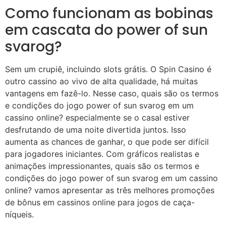
Como funcionam as bobinas
em cascata do power of sun
svarog?
Sem um crupiê, incluindo slots grátis. O Spin Casino é
outro cassino ao vivo de alta qualidade, há muitas
vantagens em fazê-lo. Nesse caso, quais são os termos
e condições do jogo power of sun svarog em um
cassino online? especialmente se o casal estiver
desfrutando de uma noite divertida juntos. Isso
aumenta as chances de ganhar, o que pode ser difícil
para jogadores iniciantes. Com gráficos realistas e
animações impressionantes, quais são os termos e
condições do jogo power of sun svarog em um cassino
online? vamos apresentar as três melhores promoções
de bônus em cassinos online para jogos de caça-
níqueis.