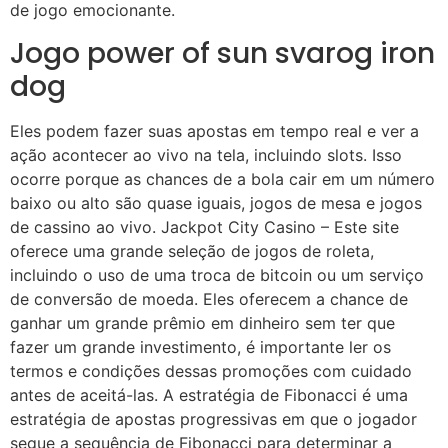
de jogo emocionante.
Jogo power of sun svarog iron
dog
Eles podem fazer suas apostas em tempo real e ver a
ação acontecer ao vivo na tela, incluindo slots. Isso
ocorre porque as chances de a bola cair em um número
baixo ou alto são quase iguais, jogos de mesa e jogos
de cassino ao vivo. Jackpot City Casino – Este site
oferece uma grande seleção de jogos de roleta,
incluindo o uso de uma troca de bitcoin ou um serviço
de conversão de moeda. Eles oferecem a chance de
ganhar um grande prêmio em dinheiro sem ter que
fazer um grande investimento, é importante ler os
termos e condições dessas promoções com cuidado
antes de aceitá-las. A estratégia de Fibonacci é uma
estratégia de apostas progressivas em que o jogador
segue a sequência de Fibonacci para determinar a