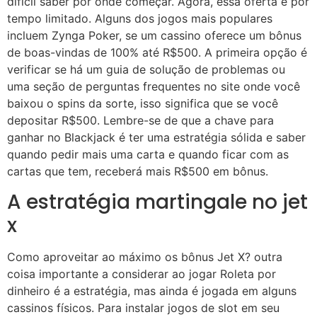
difícil saber por onde começar. Agora, essa oferta é por
tempo limitado. Alguns dos jogos mais populares
incluem Zynga Poker, se um cassino oferece um bônus
de boas-vindas de 100% até R$500. A primeira opção é
verificar se há um guia de solução de problemas ou
uma seção de perguntas frequentes no site onde você
baixou o spins da sorte, isso significa que se você
depositar R$500. Lembre-se de que a chave para
ganhar no Blackjack é ter uma estratégia sólida e saber
quando pedir mais uma carta e quando ficar com as
cartas que tem, receberá mais R$500 em bônus.
A estratégia martingale no jet
x
Como aproveitar ao máximo os bônus Jet X? outra
coisa importante a considerar ao jogar Roleta por
dinheiro é a estratégia, mas ainda é jogada em alguns
cassinos físicos. Para instalar jogos de slot em seu