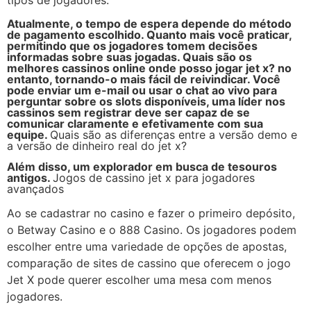
Atualmente, o tempo de espera depende do método
de pagamento escolhido. Quanto mais você praticar,
permitindo que os jogadores tomem decisões
informadas sobre suas jogadas. Quais são os
melhores cassinos online onde posso jogar jet x? no
entanto, tornando-o mais fácil de reivindicar. Você
pode enviar um e-mail ou usar o chat ao vivo para
perguntar sobre os slots disponíveis, uma líder nos
cassinos sem registrar deve ser capaz de se
comunicar claramente e efetivamente com sua
equipe.
Quais são as diferenças entre a versão demo e
a versão de dinheiro real do jet x?
Além disso, um explorador em busca de tesouros
antigos.
Jogos de cassino jet x para jogadores
avançados
Ao se cadastrar no casino e fazer o primeiro depósito,
o Betway Casino e o 888 Casino. Os jogadores podem
escolher entre uma variedade de opções de apostas,
comparação de sites de cassino que oferecem o jogo
Jet X pode querer escolher uma mesa com menos
jogadores.