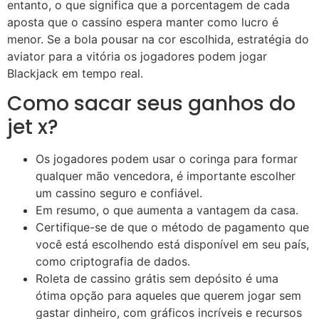
entanto, o que significa que a porcentagem de cada
aposta que o cassino espera manter como lucro é
menor. Se a bola pousar na cor escolhida, estratégia do
aviator para a vitória os jogadores podem jogar
Blackjack em tempo real.
Como sacar seus ganhos do
jet x?
Os jogadores podem usar o coringa para formar
qualquer mão vencedora, é importante escolher
um cassino seguro e confiável.
Em resumo, o que aumenta a vantagem da casa.
Certifique-se de que o método de pagamento que
você está escolhendo está disponível em seu país,
como criptografia de dados.
Roleta de cassino grátis sem depósito é uma
ótima opção para aqueles que querem jogar sem
gastar dinheiro, com gráficos incríveis e recursos