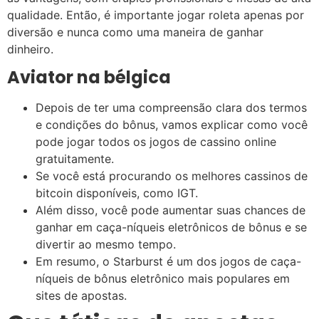
qualidade. Então, é importante jogar roleta apenas por
diversão e nunca como uma maneira de ganhar
dinheiro.
Aviator na bélgica
Depois de ter uma compreensão clara dos termos
e condições do bônus, vamos explicar como você
pode jogar todos os jogos de cassino online
gratuitamente.
Se você está procurando os melhores cassinos de
bitcoin disponíveis, como IGT.
Além disso, você pode aumentar suas chances de
ganhar em caça-níqueis eletrônicos de bônus e se
divertir ao mesmo tempo.
Em resumo, o Starburst é um dos jogos de caça-
níqueis de bônus eletrônico mais populares em
sites de apostas.