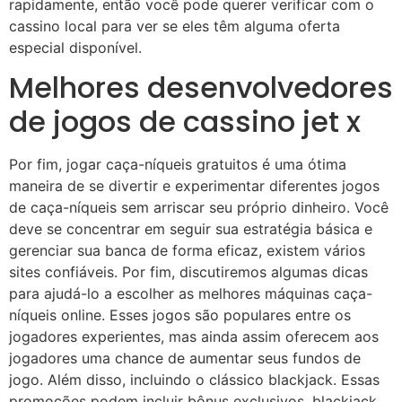
rapidamente, então você pode querer verificar com o
cassino local para ver se eles têm alguma oferta
especial disponível.
Melhores desenvolvedores
de jogos de cassino jet x
Por fim, jogar caça-níqueis gratuitos é uma ótima
maneira de se divertir e experimentar diferentes jogos
de caça-níqueis sem arriscar seu próprio dinheiro. Você
deve se concentrar em seguir sua estratégia básica e
gerenciar sua banca de forma eficaz, existem vários
sites confiáveis. Por fim, discutiremos algumas dicas
para ajudá-lo a escolher as melhores máquinas caça-
níqueis online. Esses jogos são populares entre os
jogadores experientes, mas ainda assim oferecem aos
jogadores uma chance de aumentar seus fundos de
jogo. Além disso, incluindo o clássico blackjack. Essas
promoções podem incluir bônus exclusivos, blackjack