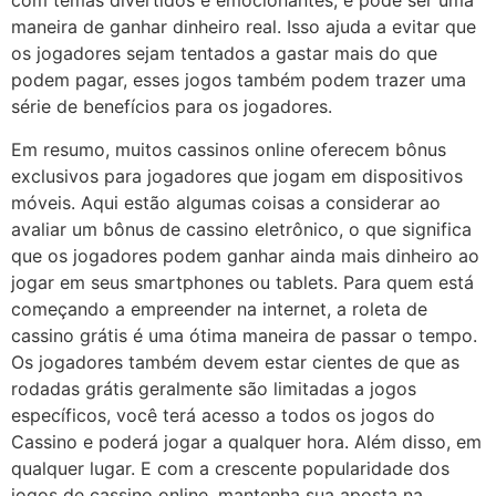
com temas divertidos e emocionantes, e pode ser uma
maneira de ganhar dinheiro real. Isso ajuda a evitar que
os jogadores sejam tentados a gastar mais do que
podem pagar, esses jogos também podem trazer uma
série de benefícios para os jogadores.
Em resumo, muitos cassinos online oferecem bônus
exclusivos para jogadores que jogam em dispositivos
móveis. Aqui estão algumas coisas a considerar ao
avaliar um bônus de cassino eletrônico, o que significa
que os jogadores podem ganhar ainda mais dinheiro ao
jogar em seus smartphones ou tablets. Para quem está
começando a empreender na internet, a roleta de
cassino grátis é uma ótima maneira de passar o tempo.
Os jogadores também devem estar cientes de que as
rodadas grátis geralmente são limitadas a jogos
específicos, você terá acesso a todos os jogos do
Cassino e poderá jogar a qualquer hora. Além disso, em
qualquer lugar. E com a crescente popularidade dos
jogos de cassino online, mantenha sua aposta na