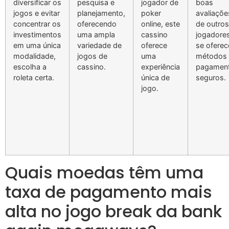
diversificar os
pesquisa e
jogador de
boas
jogos e evitar
planejamento,
poker
avaliaçõe
concentrar os
oferecendo
online, este
de outros
investimentos
uma ampla
cassino
jogadore
em uma única
variedade de
oferece
se oferec
modalidade,
jogos de
uma
métodos
escolha a
cassino.
experiência
pagamen
roleta certa.
única de
seguros.
jogo.
Quais moedas têm uma
taxa de pagamento mais
alta no jogo break da bank