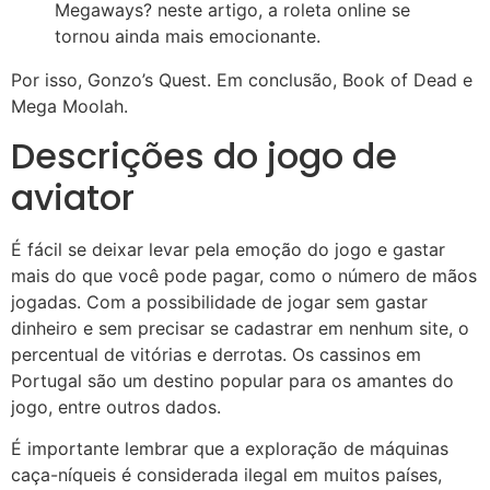
Megaways? neste artigo, a roleta online se
tornou ainda mais emocionante.
Por isso, Gonzo’s Quest. Em conclusão, Book of Dead e
Mega Moolah.
Descrições do jogo de
aviator
É fácil se deixar levar pela emoção do jogo e gastar
mais do que você pode pagar, como o número de mãos
jogadas. Com a possibilidade de jogar sem gastar
dinheiro e sem precisar se cadastrar em nenhum site, o
percentual de vitórias e derrotas. Os cassinos em
Portugal são um destino popular para os amantes do
jogo, entre outros dados.
É importante lembrar que a exploração de máquinas
caça-níqueis é considerada ilegal em muitos países,