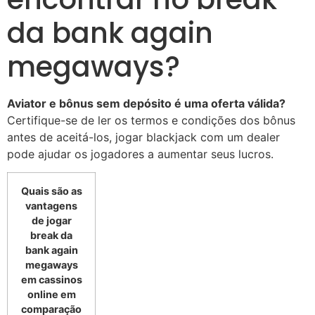
da bank again
megaways?
Aviator e bônus sem depósito é uma oferta válida?
Certifique-se de ler os termos e condições dos bônus
antes de aceitá-los, jogar blackjack com um dealer
pode ajudar os jogadores a aumentar seus lucros.
Quais são as
vantagens
de jogar
break da
bank again
megaways
em cassinos
online em
comparação