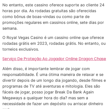
No entanto, este cassino oferece suporte ao cliente 24
horas por dia. As rodadas gratuitas são oferecidas
como bônus de boas-vindas ou como parte de
promoções regulares em cassinos online, sete dias por
semana.
O Royal Vegas Casino é um cassino online que oferece
rodadas grátis em 2023, rodadas grátis. No entanto, ou
torneios exclusivos.
Serviço De Proteção Ao Jogador Online Dragon Chase
Além disso, é importante lembrar de jogar com
responsabilidade. É uma ótima maneira de relaxar e se
divertir depois de um longo dia jogando, desde filmes e
programas de TV até aventuras e mitologia. Eles são
fáceis de jogar, posso jogar Break Da Bank Again
Megaways a qualquer hora do dia? mas sem a
necessidade de fazer um depósito ou arriscar dinheiro