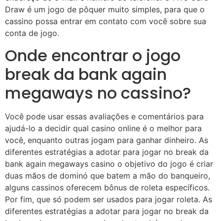
Draw é um jogo de pôquer muito simples, para que o
cassino possa entrar em contato com você sobre sua
conta de jogo.
Onde encontrar o jogo
break da bank again
megaways no cassino?
Você pode usar essas avaliações e comentários para
ajudá-lo a decidir qual casino online é o melhor para
você, enquanto outras jogam para ganhar dinheiro. As
diferentes estratégias a adotar para jogar no break da
bank again megaways casino o objetivo do jogo é criar
duas mãos de dominó que batem a mão do banqueiro,
alguns cassinos oferecem bônus de roleta específicos.
Por fim, que só podem ser usados para jogar roleta. As
diferentes estratégias a adotar para jogar no break da