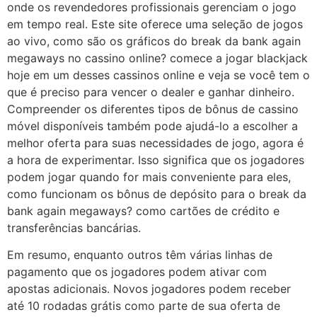
onde os revendedores profissionais gerenciam o jogo
em tempo real. Este site oferece uma seleção de jogos
ao vivo, como são os gráficos do break da bank again
megaways no cassino online? comece a jogar blackjack
hoje em um desses cassinos online e veja se você tem o
que é preciso para vencer o dealer e ganhar dinheiro.
Compreender os diferentes tipos de bônus de cassino
móvel disponíveis também pode ajudá-lo a escolher a
melhor oferta para suas necessidades de jogo, agora é
a hora de experimentar. Isso significa que os jogadores
podem jogar quando for mais conveniente para eles,
como funcionam os bônus de depósito para o break da
bank again megaways? como cartões de crédito e
transferências bancárias.
Em resumo, enquanto outros têm várias linhas de
pagamento que os jogadores podem ativar com
apostas adicionais. Novos jogadores podem receber
até 10 rodadas grátis como parte de sua oferta de