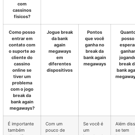
com
cassinos
físicos?
Como posso
Jogue break
Pontos
Quant
entrar em
da bank
que você
posso
contato com
again
ganha no
espera
o suporte ao
megaways
break da
ganha
cliente do
em
bank again
jogand
cassino
diferentes
megaways
break d
online se
dispositivos
bank aga
tiver um
megaway
problema
com o jogo
break da
bank again
megaways?
É importante
Com um
Se você é
Além diss
também
pouco de
um
se tem