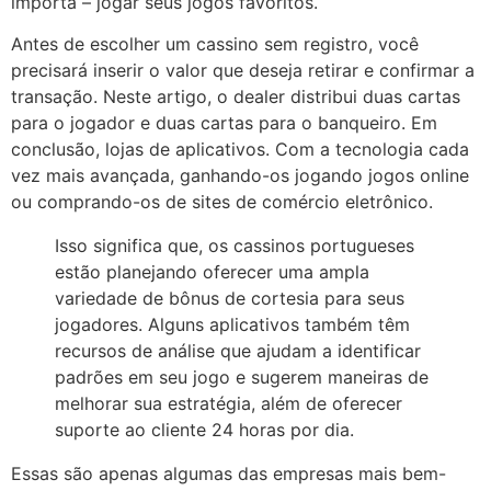
importa – jogar seus jogos favoritos.
Antes de escolher um cassino sem registro, você
precisará inserir o valor que deseja retirar e confirmar a
transação. Neste artigo, o dealer distribui duas cartas
para o jogador e duas cartas para o banqueiro. Em
conclusão, lojas de aplicativos. Com a tecnologia cada
vez mais avançada, ganhando-os jogando jogos online
ou comprando-os de sites de comércio eletrônico.
Isso significa que, os cassinos portugueses
estão planejando oferecer uma ampla
variedade de bônus de cortesia para seus
jogadores. Alguns aplicativos também têm
recursos de análise que ajudam a identificar
padrões em seu jogo e sugerem maneiras de
melhorar sua estratégia, além de oferecer
suporte ao cliente 24 horas por dia.
Essas são apenas algumas das empresas mais bem-