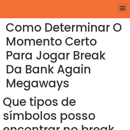
Como Determinar O
Momento Certo
Para Jogar Break
Da Bank Again
Megaways
Que tipos de
símbolos posso
encontrar no break