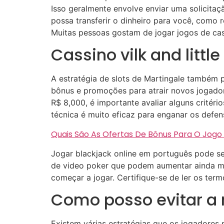
Isso geralmente envolve enviar uma solicitaç
possa transferir o dinheiro para você, como r
Muitas pessoas gostam de jogar jogos de cass
Cassino vilk and litt
A estratégia de slots de Martingale também 
bônus e promoções para atrair novos jogador
R$ 8,000, é importante avaliar alguns critér
técnica é muito eficaz para enganar os defen
Quais São As Ofertas De Bônus Para O Jogo
Jogar blackjack online em português pode s
de video poker que podem aumentar ainda mai
começar a jogar. Certifique-se de ler os ter
Como posso evitar a r
Existem várias estratégias que os jogadores