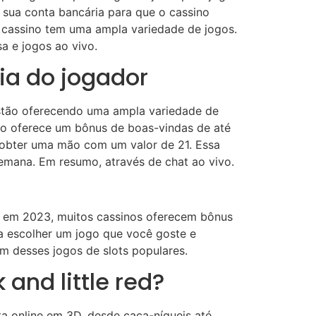
e sua conta bancária para que o cassino
 o cassino tem uma ampla variedade de jogos.
a e jogos ao vivo.
cia do jogador
estão oferecendo uma ampla variedade de
ico oferece um bônus de boas-vindas de até
e obter uma mão com um valor de 21. Essa
semana. Em resumo, através de chat ao vivo.
o em 2023, muitos cassinos oferecem bônus
ta escolher um jogo que você goste e
um desses jogos de slots populares.
and little red?
a online em 3D, desde caça-níqueis até