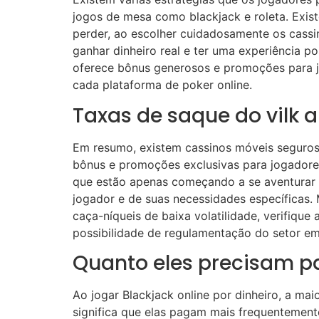
jogos de mesa como blackjack e roleta. Exis
perder, ao escolher cuidadosamente os cassi
ganhar dinheiro real e ter uma experiência 
oferece bônus generosos e promoções para jo
cada plataforma de poker online.
Taxas de saque do vilk an
Em resumo, existem cassinos móveis seguros
bônus e promoções exclusivas para jogadore
que estão apenas começando a se aventurar n
jogador e de suas necessidades específicas.
caça-níqueis de baixa volatilidade, verifiqu
possibilidade de regulamentação do setor em 
Quanto eles precisam par
Ao jogar Blackjack online por dinheiro, a ma
significa que elas pagam mais frequentemente