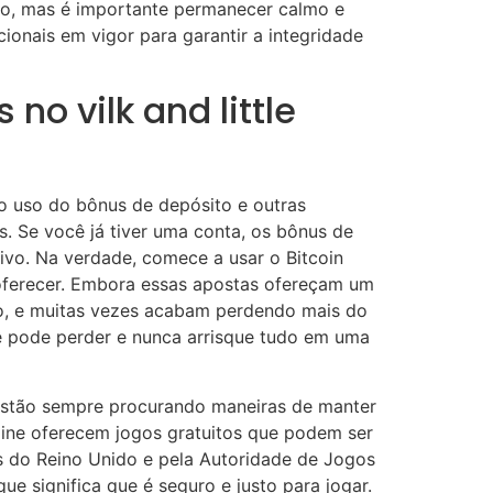
umo, mas é importante permanecer calmo e
onais em vigor para garantir a integridade
no vilk and little
 o uso do bônus de depósito e outras
. Se você já tiver uma conta, os bônus de
vo. Na verdade, comece a usar o Bitcoin
 oferecer. Embora essas apostas ofereçam um
ão, e muitas vezes acabam perdendo mais do
ê pode perder e nunca arrisque tudo em uma
e estão sempre procurando maneiras de manter
nline oferecem jogos gratuitos que podem ser
s do Reino Unido e pela Autoridade de Jogos
e significa que é seguro e justo para jogar.