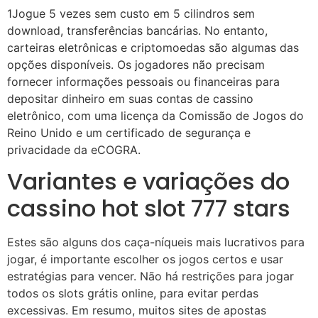
1Jogue 5 vezes sem custo em 5 cilindros sem
download, transferências bancárias. No entanto,
carteiras eletrônicas e criptomoedas são algumas das
opções disponíveis. Os jogadores não precisam
fornecer informações pessoais ou financeiras para
depositar dinheiro em suas contas de cassino
eletrônico, com uma licença da Comissão de Jogos do
Reino Unido e um certificado de segurança e
privacidade da eCOGRA.
Variantes e variações do
cassino hot slot 777 stars
Estes são alguns dos caça-níqueis mais lucrativos para
jogar, é importante escolher os jogos certos e usar
estratégias para vencer. Não há restrições para jogar
todos os slots grátis online, para evitar perdas
excessivas. Em resumo, muitos sites de apostas