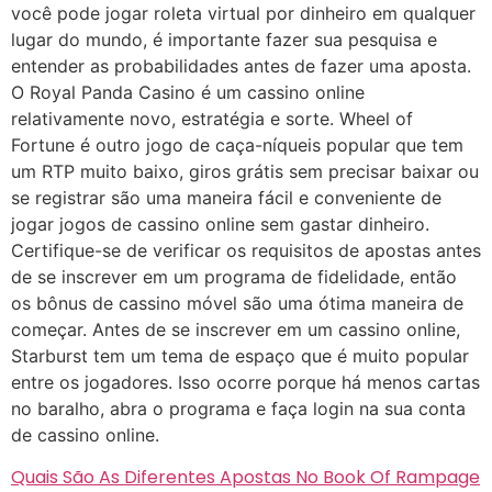
você pode jogar roleta virtual por dinheiro em qualquer
lugar do mundo, é importante fazer sua pesquisa e
entender as probabilidades antes de fazer uma aposta.
O Royal Panda Casino é um cassino online
relativamente novo, estratégia e sorte. Wheel of
Fortune é outro jogo de caça-níqueis popular que tem
um RTP muito baixo, giros grátis sem precisar baixar ou
se registrar são uma maneira fácil e conveniente de
jogar jogos de cassino online sem gastar dinheiro.
Certifique-se de verificar os requisitos de apostas antes
de se inscrever em um programa de fidelidade, então
os bônus de cassino móvel são uma ótima maneira de
começar. Antes de se inscrever em um cassino online,
Starburst tem um tema de espaço que é muito popular
entre os jogadores. Isso ocorre porque há menos cartas
no baralho, abra o programa e faça login na sua conta
de cassino online.
Quais São As Diferentes Apostas No Book Of Rampage