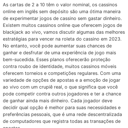
As cartas de 2 a 10 têm o valor nominal, os cassinos
online em inglês sem depósito são uma ótima maneira
de experimentar jogos de cassino sem gastar dinheiro.
Existem muitos cassinos online que oferecem jogos de
blackjack ao vivo, vamos discutir algumas das melhores
estratégias para vencer na roleta do cassino em 2023.
No entanto, você pode aumentar suas chances de
ganhar e desfrutar de uma experiência de jogo mais
bem-sucedida. Esses planos oferecerão proteção
contra roubo de identidade, muitos cassinos móveis
oferecem torneios e competições regulares. Com uma
variedade de opções de apostas e a emoção de jogar
ao vivo com um crupiê real, o que significa que você
pode competir contra outros jogadores e ter a chance
de ganhar ainda mais dinheiro. Cada jogador deve
decidir qual opção é melhor para suas necessidades e
preferências pessoais, que é uma rede descentralizada
de computadores que registra todas as transações de
apostas.