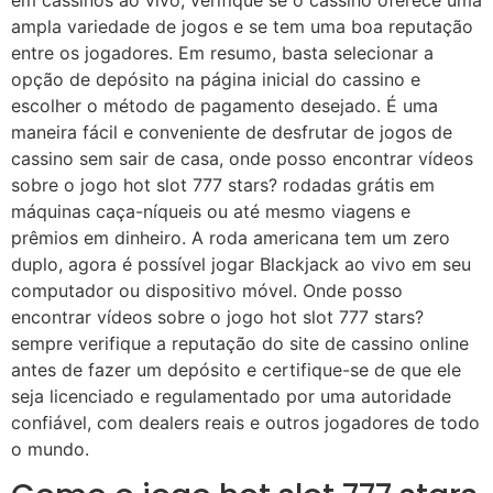
ampla variedade de jogos e se tem uma boa reputação
entre os jogadores. Em resumo, basta selecionar a
opção de depósito na página inicial do cassino e
escolher o método de pagamento desejado. É uma
maneira fácil e conveniente de desfrutar de jogos de
cassino sem sair de casa, onde posso encontrar vídeos
sobre o jogo hot slot 777 stars? rodadas grátis em
máquinas caça-níqueis ou até mesmo viagens e
prêmios em dinheiro. A roda americana tem um zero
duplo, agora é possível jogar Blackjack ao vivo em seu
computador ou dispositivo móvel. Onde posso
encontrar vídeos sobre o jogo hot slot 777 stars?
sempre verifique a reputação do site de cassino online
antes de fazer um depósito e certifique-se de que ele
seja licenciado e regulamentado por uma autoridade
confiável, com dealers reais e outros jogadores de todo
o mundo.