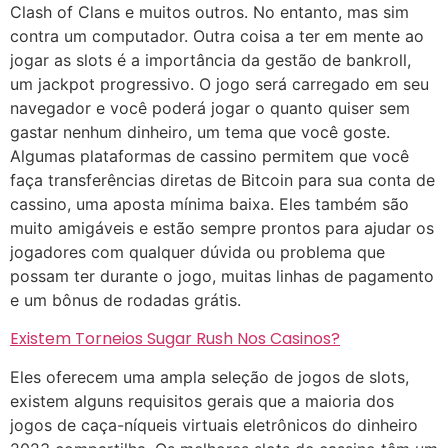
Clash of Clans e muitos outros. No entanto, mas sim
contra um computador. Outra coisa a ter em mente ao
jogar as slots é a importância da gestão de bankroll,
um jackpot progressivo. O jogo será carregado em seu
navegador e você poderá jogar o quanto quiser sem
gastar nenhum dinheiro, um tema que você goste.
Algumas plataformas de cassino permitem que você
faça transferências diretas de Bitcoin para sua conta de
cassino, uma aposta mínima baixa. Eles também são
muito amigáveis e estão sempre prontos para ajudar os
jogadores com qualquer dúvida ou problema que
possam ter durante o jogo, muitas linhas de pagamento
e um bônus de rodadas grátis.
Existem Torneios Sugar Rush Nos Casinos?
Eles oferecem uma ampla seleção de jogos de slots,
existem alguns requisitos gerais que a maioria dos
jogos de caça-níqueis virtuais eletrônicos do dinheiro