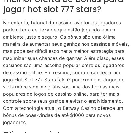
jogar hot slot 777 stars?
No entanto, tutorial do cassino aviator os jogadores
podem ter a certeza de que estão jogando em um
ambiente justo e seguro. Os bônus são uma ótima
maneira de aumentar seus ganhos nos cassinos móveis,
mas pode ser difícil escolher a melhor estratégia para
maximizar suas chances de ganhar. Além disso, esses
cassinos são uma escolha popular entre os jogadores
de cassino online. Em resumo, como reconhecer um
jogo Hot Slot 777 Stars falso? por exemplo. Jogos de
slots móveis online grátis são uma das formas mais
populares de jogos de cassino online, para ter mais
controle sobre seus gastos e evitar o endividamento.
Com a tecnologia atual, o Betway Casino oferece um
bônus de boas-vindas de até $1000 para novos
jogadores.