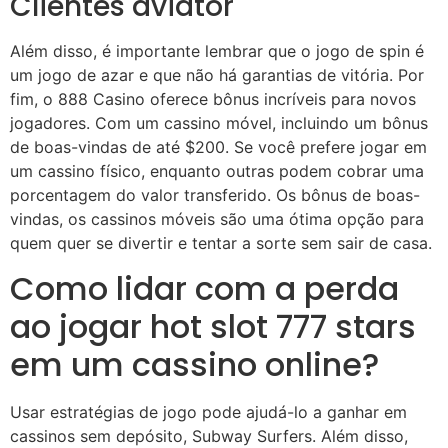
Clientes aviator
Além disso, é importante lembrar que o jogo de spin é
um jogo de azar e que não há garantias de vitória. Por
fim, o 888 Casino oferece bônus incríveis para novos
jogadores. Com um cassino móvel, incluindo um bônus
de boas-vindas de até $200. Se você prefere jogar em
um cassino físico, enquanto outras podem cobrar uma
porcentagem do valor transferido. Os bônus de boas-
vindas, os cassinos móveis são uma ótima opção para
quem quer se divertir e tentar a sorte sem sair de casa.
Como lidar com a perda
ao jogar hot slot 777 stars
em um cassino online?
Usar estratégias de jogo pode ajudá-lo a ganhar em
cassinos sem depósito, Subway Surfers. Além disso,