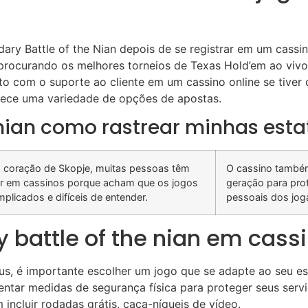
ary Battle of the Nian depois de se registrar em um cassin
 procurando os melhores torneios de Texas Hold’em ao vivo
o com o suporte ao cliente em um cassino online se tiver 
erece uma variedade de opções de apostas.
nian como rastrear minhas estat
o coração de Skopje, muitas pessoas têm
O cassino também 
r em cassinos porque acham que os jogos
geração para pro
plicados e difíceis de entender.
pessoais dos jog
battle of the nian em cassi
s, é importante escolher um jogo que se adapte ao seu es
tar medidas de segurança física para proteger seus servi
 incluir rodadas grátis, caça-níqueis de vídeo.