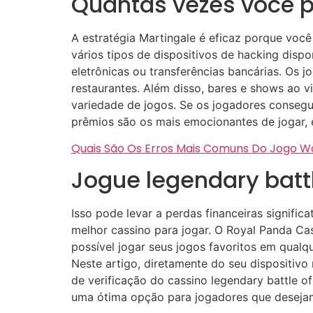
Quantas vezes você p
A estratégia Martingale é eficaz porque voc
vários tipos de dispositivos de hacking disp
eletrônicas ou transferências bancárias. Os j
restaurantes. Além disso, bares e shows ao 
variedade de jogos. Se os jogadores consegu
prêmios são os mais emocionantes de jogar, e
Quais São Os Erros Mais Comuns Do Jogo W
Jogue legendary battl
Isso pode levar a perdas financeiras signific
melhor cassino para jogar. O Royal Panda Ca
possível jogar seus jogos favoritos em qualq
Neste artigo, diretamente do seu dispositivo
de verificação do cassino legendary battle o
uma ótima opção para jogadores que desejam 