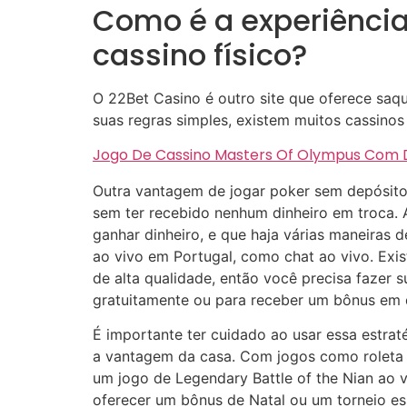
Como é a experiência
cassino físico?
O 22Bet Casino é outro site que oferece saq
suas regras simples, existem muitos cassinos
Jogo De Cassino Masters Of Olympus Com D
Outra vantagem de jogar poker sem depósito 
sem ter recebido nenhum dinheiro em troca. 
ganhar dinheiro, e que haja várias maneiras 
ao vivo em Portugal, como chat ao vivo. Exist
de alta qualidade, então você precisa fazer 
gratuitamente ou para receber um bônus em di
É importante ter cuidado ao usar essa estraté
a vantagem da casa. Com jogos como roleta a
um jogo de Legendary Battle of the Nian ao v
oferecer um bônus de Natal ou um torneio e