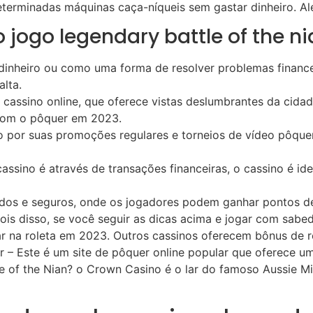
terminadas máquinas caça-níqueis sem gastar dinheiro. A
 jogo legendary battle of the n
dinheiro ou como uma forma de resolver problemas finance
lta.
assino online, que oferece vistas deslumbrantes da cidad
 com o pôquer em 2023.
por suas promoções regulares e torneios de vídeo pôque
assino é através de transações financeiras, o cassino é id
idos e seguros, onde os jogadores podem ganhar pontos d
ois disso, se você seguir as dicas acima e jogar com sabed
 na roleta em 2023. Outros cassinos oferecem bônus de r
 – Este é um site de pôquer online popular que oferece u
le of the Nian? o Crown Casino é o lar do famoso Aussie M