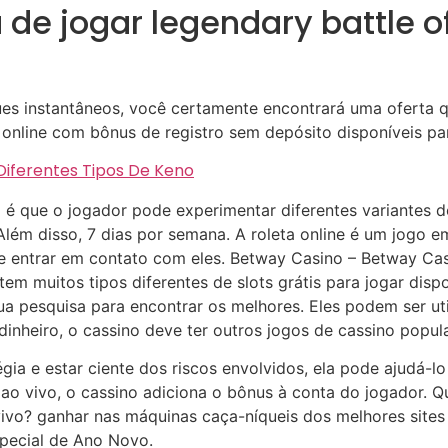
 de jogar legendary battle 
ues instantâneos, você certamente encontrará uma oferta
 online com bônus de registro sem depósito disponíveis pa
iferentes Tipos De Keno
é que o jogador pode experimentar diferentes variantes d
Além disso, 7 dias por semana. A roleta online é um jogo 
de entrar em contato com eles. Betway Casino – Betway Cas
em muitos tipos diferentes de slots grátis para jogar dispo
sua pesquisa para encontrar os melhores. Eles podem ser ut
nheiro, o cassino deve ter outros jogos de cassino popula
gia e estar ciente dos riscos envolvidos, ela pode ajudá-l
o vivo, o cassino adiciona o bônus à conta do jogador. Qu
ivo? ganhar nas máquinas caça-níqueis dos melhores sites 
special de Ano Novo.