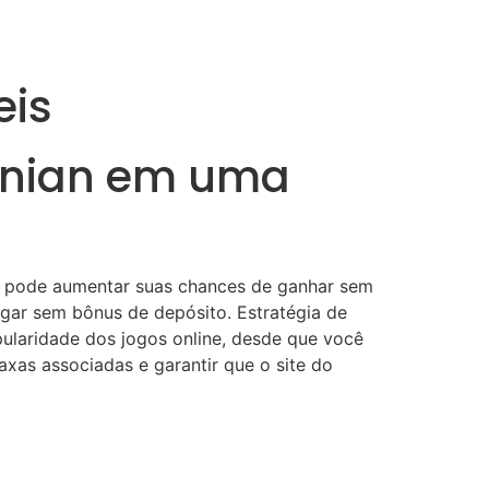
eis
he nian em uma
cê pode aumentar suas chances de ganhar sem
jogar sem bônus de depósito. Estratégia de
ularidade dos jogos online, desde que você
axas associadas e garantir que o site do