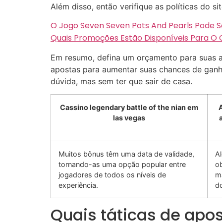
Além disso, então verifique as políticas do s
O Jogo Seven Seven Pots And Pearls Pode S
Quais Promoções Estão Disponíveis Para O 
Em resumo, defina um orçamento para suas a
apostas para aumentar suas chances de ganha
dúvida, mas sem ter que sair de casa.
Cassino legendary battle of the nian em
A
las vegas
Muitos bônus têm uma data de validade,
A
tornando-as uma opção popular entre
o
jogadores de todos os níveis de
m
experiência.
do
Quais táticas de apos