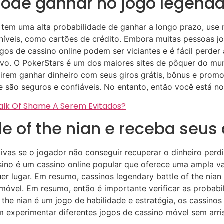
ode ganhar no jogo legendary
ê tem uma alta probabilidade de ganhar a longo prazo, us
oníveis, como cartões de crédito. Embora muitas pessoas jo
ogos de cassino online podem ser viciantes e é fácil perde
vivo. O PokerStars é um dos maiores sites de pôquer do m
irem ganhar dinheiro com seus giros grátis, bônus e prom
 são seguros e confiáveis. No entanto, então você está no 
alk Of Shame A Serem Evitados?
e of the nian e receba seus
ativas se o jogador não conseguir recuperar o dinheiro per
sino é um cassino online popular que oferece uma ampla va
uer lugar. Em resumo, cassinos legendary battle of the nia
 móvel. Em resumo, então é importante verificar as probab
f the nian é um jogo de habilidade e estratégia, os cassin
experimentar diferentes jogos de cassino móvel sem arrisc