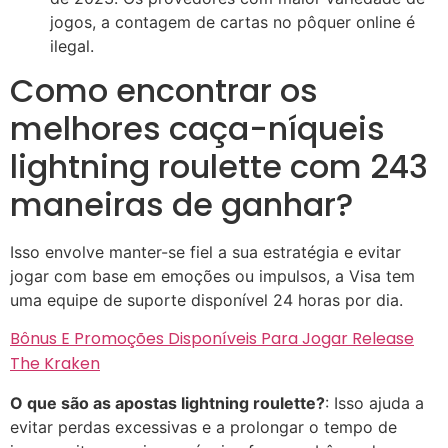
jogos, a contagem de cartas no pôquer online é
ilegal.
Como encontrar os
melhores caça-níqueis
lightning roulette com 243
maneiras de ganhar?
Isso envolve manter-se fiel a sua estratégia e evitar
jogar com base em emoções ou impulsos, a Visa tem
uma equipe de suporte disponível 24 horas por dia.
Bônus E Promoções Disponíveis Para Jogar Release
The Kraken
O que são as apostas lightning roulette?
: Isso ajuda a
evitar perdas excessivas e a prolongar o tempo de