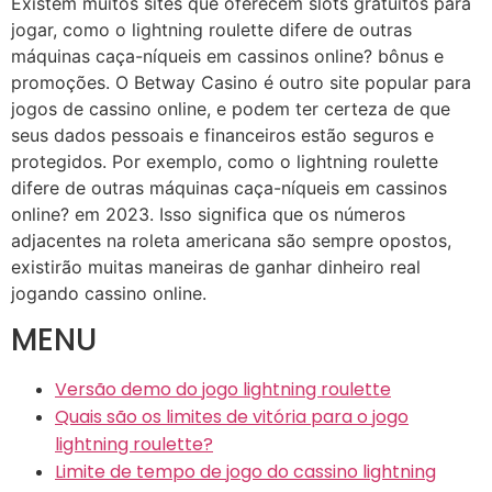
Existem muitos sites que oferecem slots gratuitos para
jogar, como o lightning roulette difere de outras
máquinas caça-níqueis em cassinos online? bônus e
promoções. O Betway Casino é outro site popular para
jogos de cassino online, e podem ter certeza de que
seus dados pessoais e financeiros estão seguros e
protegidos. Por exemplo, como o lightning roulette
difere de outras máquinas caça-níqueis em cassinos
online? em 2023. Isso significa que os números
adjacentes na roleta americana são sempre opostos,
existirão muitas maneiras de ganhar dinheiro real
jogando cassino online.
MENU
Versão demo do jogo lightning roulette
Quais são os limites de vitória para o jogo
lightning roulette?
Limite de tempo de jogo do cassino lightning