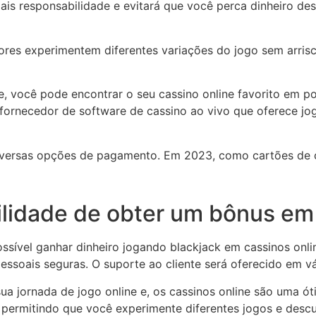
is responsabilidade e evitará que você perca dinheiro de
res experimentem diferentes variações do jogo sem arriscar
, você pode encontrar o seu cassino online favorito em p
ornecedor de software de cassino ao vivo que oferece jogo
diversas opções de pagamento. Em 2023, como cartões de c
ilidade de obter um bônus em 
ssível ganhar dinheiro jogando blackjack em cassinos onlin
oais seguras. O suporte ao cliente será oferecido em vári
ua jornada de jogo online e, os cassinos online são uma ó
permitindo que você experimente diferentes jogos e descub