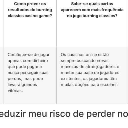
Como prever os
Sabe-se quais cartas
resultados do burning
aparecem com mais frequência
classics casino game?
no jogo burning classics?
Certifique-se de jogar
Os cassinos online estão
apenas com dinheiro
sempre buscando novas
que pode pagar e
maneiras de atrair jogadores e
nunca perseguir suas
manter sua base de jogadores
perdas, mas pode
existentes, os jogadores têm
levar a grandes
muitas opções para escolher.
vitórias.
eduzir meu risco de perder no