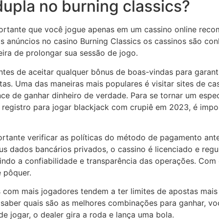
dupla no burning classics?
portante que você jogue apenas em um cassino online reco
s anúncios no casino Burning Classics os cassinos são con
ira de prolongar sua sessão de jogo.
tes de aceitar qualquer bônus de boas-vindas para garant
as. Uma das maneiras mais populares é visitar sites de cas
ce de ganhar dinheiro de verdade. Para se tornar um especi
gistro para jogar blackjack com crupiê em 2023, é importa
rtante verificar as políticas do método de pagamento ante
s dados bancários privados, o cassino é licenciado e re
tindo a confiabilidade e transparência das operações. Co
e pôquer.
s com mais jogadores tendem a ter limites de apostas mai
saber quais são as melhores combinações para ganhar, vo
e jogar, o dealer gira a roda e lança uma bola.