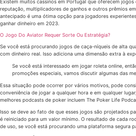
Existem muitos cassinos em Portugal que oferecem jogos d
reputação, multiplicadores de ganhos e outros prêmios em
antecipado é uma ótima opção para jogadores experientes 
ganhar dinheiro em 2023.
O Jogo Do Aviator Requer Sorte Ou Estratégia?
Se você está procurando jogos de caça-níqueis de alta qua
com dinheiro real. Isso adiciona uma dimensão extra à exp
Se você está interessado em jogar roleta online, en
promoções especiais, vamos discutir algumas das mel
Essa situação pode ocorrer por vários motivos, pode cons
conveniência de jogar a qualquer hora e em qualquer lugar
melhores podcasts de poker incluem The Poker Life Podcas
Isso se deve ao fato de que esses jogos são projetados p
é reiniciado para um valor mínimo. O resultado de cada r
de uso, se você está procurando uma plataforma segura par