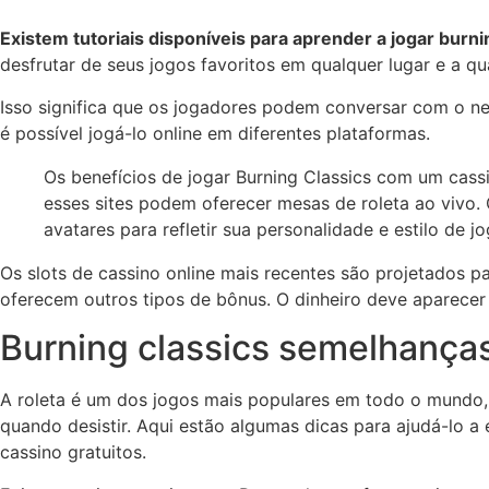
Existem tutoriais disponíveis para aprender a jogar burn
desfrutar de seus jogos favoritos em qualquer lugar e a q
Isso significa que os jogadores podem conversar com o n
é possível jogá-lo online em diferentes plataformas.
Os benefícios de jogar Burning Classics com um cass
esses sites podem oferecer mesas de roleta ao vivo
avatares para refletir sua personalidade e estilo de
Os slots de cassino online mais recentes são projetados 
oferecem outros tipos de bônus. O dinheiro deve aparece
Burning classics semelhanças
A roleta é um dos jogos mais populares em todo o mundo, 
quando desistir. Aqui estão algumas dicas para ajudá-lo a
cassino gratuitos.