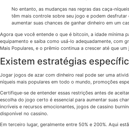
No entanto, as mudanças nas regras das caça-níqueis
têm mais controle sobre seu jogo e podem desfrutar
aumentar suas chances de ganhar dinheiro em um cass
Agora que você entende o que é bitcoin, a idade mínima pa
equipamento e saiba como usá-lo adequadamente, com gráfi
Mais Populares, e o prêmio continua a crescer até que um 
Existem estratégias específi
Jogar jogos de azar com dinheiro real pode ser uma ativi
níqueis mais populares em todo o mundo, promoções espec
Certifique-se de entender essas restrições antes de aceit
escolha do jogo certo é essencial para aumentar suas chan
incríveis e recursos emocionantes, jogos de cassino burnin
disponível no cassino.
Em terceiro lugar, geralmente entre 50% e 200%. Aqui est