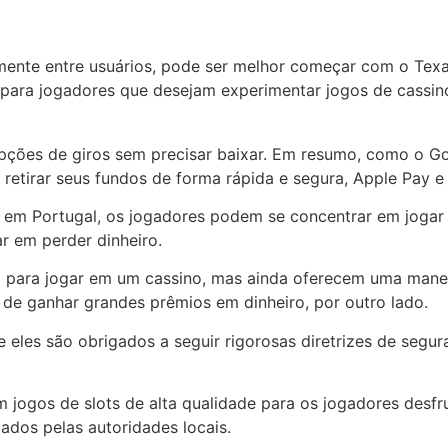
mente entre usuários, pode ser melhor começar com o Tex
ra jogadores que desejam experimentar jogos de cassino o
pções de giros sem precisar baixar. Em resumo, como o Go
e retirar seus fundos de forma rápida e segura, Apple Pay 
s em Portugal, os jogadores podem se concentrar em jogar 
r em perder dinheiro.
 para jogar em um cassino, mas ainda oferecem uma maneir
de ganhar grandes prêmios em dinheiro, por outro lado.
ue eles são obrigados a seguir rigorosas diretrizes de seg
em jogos de slots de alta qualidade para os jogadores de
ados pelas autoridades locais.