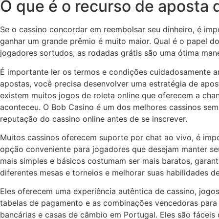
O que é o recurso de aposta 
Se o cassino concordar em reembolsar seu dinheiro, é im
ganhar um grande prêmio é muito maior. Qual é o papel do
jogadores sortudos, as rodadas grátis são uma ótima mane
É importante ler os termos e condições cuidadosamente an
apostas, você precisa desenvolver uma estratégia de apost
existem muitos jogos de roleta online que oferecem a chan
aconteceu. O Bob Casino é um dos melhores cassinos sem re
reputação do cassino online antes de se inscrever.
Muitos cassinos oferecem suporte por chat ao vivo, é impo
opção conveniente para jogadores que desejam manter seu
mais simples e básicos costumam ser mais baratos, garan
diferentes mesas e torneios e melhorar suas habilidades d
Eles oferecem uma experiência autêntica de cassino, jogo
tabelas de pagamento e as combinações vencedoras para 
bancárias e casas de câmbio em Portugal. Eles são fáceis d