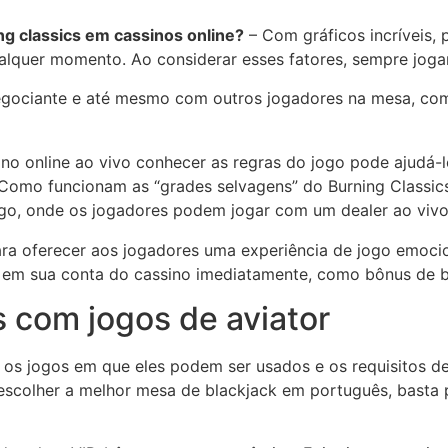
ing classics em cassinos online?
– Com gráficos incríveis,
ualquer momento. Ao considerar esses fatores, sempre joga
egociante e até mesmo com outros jogadores na mesa, com
ino online ao vivo conhecer as regras do jogo pode ajudá-
. Como funcionam as “grades selvagens” do Burning Classi
 jogo, onde os jogadores podem jogar com um dealer ao viv
para oferecer aos jogadores uma experiência de jogo emoci
r em sua conta do cassino imediatamente, como bônus de 
 com jogos de aviator
os jogos em que eles podem ser usados e os requisitos de 
 escolher a melhor mesa de blackjack em português, basta 