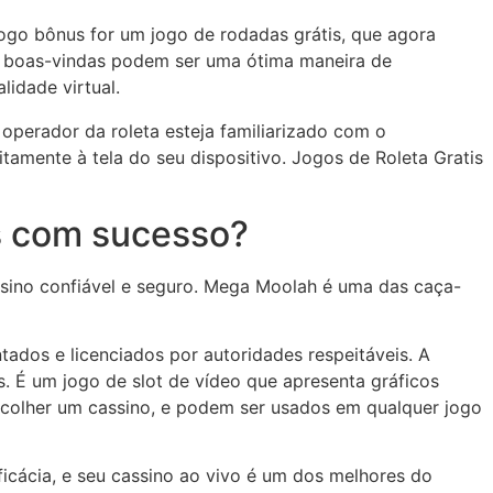
ogo bônus for um jogo de rodadas grátis, que agora
de boas-vindas podem ser uma ótima maneira de
idade virtual.
 operador da roleta esteja familiarizado com o
amente à tela do seu dispositivo. Jogos de Roleta Gratis
cs com sucesso?
ssino confiável e seguro. Mega Moolah é uma das caça-
tados e licenciados por autoridades respeitáveis. A
. É um jogo de slot de vídeo que apresenta gráficos
o escolher um cassino, e podem ser usados em qualquer jogo
ficácia, e seu cassino ao vivo é um dos melhores do