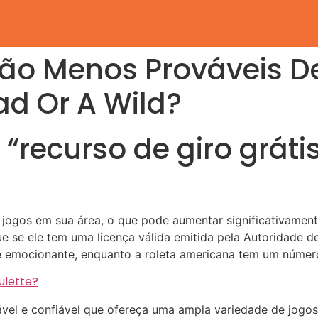
ão Menos Prováveis D
d Or A Wild?
“recurso de giro gráti
 jogos em sua área, o que pode aumentar significativament
que se ele tem uma licença válida emitida pela Autoridade 
 e emocionante, enquanto a roleta americana tem um número
ulette?
ável e confiável que ofereça uma ampla variedade de jogos