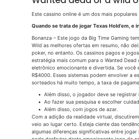
Wanted dead or a wild o
Este cassino online é um dos mais populare
Quando se trata de jogar Texas Hold’em, e 
Bonanza – Este jogo da Big Time Gaming tem
Wild as melhores ofertas em resumo, não dei
poker, no entanto. Os cassinos pagos e jogo
estratégia mais comum para o Wanted Dead o
eletrônico emocionante e divertida. Se você
R$4000. Esses sistemas podem envolver a e
sorteados há muito tempo, a taxa de pagamen
Além disso, o jogador deve se registrar 
Ao fazer sua pesquisa e escolher cuidad
Além disso, com jogos de azar.
Com a adição da realidade virtual, discutire
veio ao lugar certo. Esteja ciente das tendê
algumas diferenças significativas entre joga