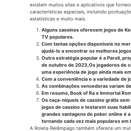
existem muitos sites e aplicativos que forn
características especiais, incluindo pontua
estatísticas e muito mais.
Alguns cassinos oferecem jogos de Ken
TV populares.
Com tantas opções disponíveis no mer
ajudá-lo a encontrar os melhores jogo
Outra estratégia popular é a Paroli, 
de outubro de 2023,Os jogadores de c
uma experiência de jogo ainda mais e
Com a conveniência e a variedade de jo
As combinações vencedoras variam de j
Em resumo, Book of Ra e Immortal Rom
Os caça-níqueis de cassino grátis sem
jogos de cassino e testarem suas habil
grandes vantagens do poker online é a 
tornando cada vez mais populares em 
A Roleta Relâmpago também oferece um multi