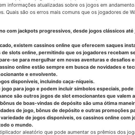
ecem informações atualizadas sobre os jogos em andamento
ções. Quais são os erros mais comuns que os jogadores de
o com jackpots progressivos, desde jogos clássicos até
cado, existem cassinos online que oferecem saques insta
s de slots online, permitindo que os jogadores recebam
prepare-se para mergulhar em novas aventuras e desafios
assino online estão sempre em busca de novidades e te
mocionante e envolvente.
gos disponíveis, incluindo caça-níqueis.
ogo para jogo e podem incluir símbolos especiais, pode 
ance são outros jogos de slot emocionantes que valem a
 bônus de boas-vindas de depósito são uma ótima maneir
idades de jogo, bônus de depósito e outras promoções pa
variedade de jogos disponíveis, os cassinos online com j
todo o mundo.
plicador aleatório que pode aumentar os prêmios dos jog