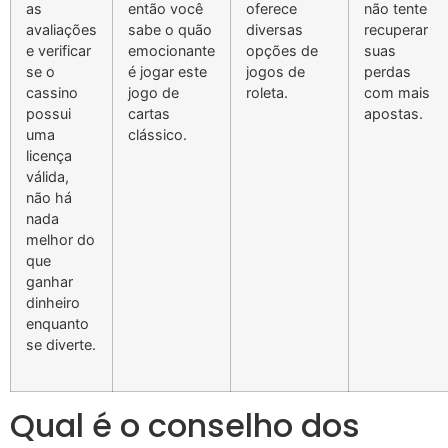
as
então você
oferece
não tente
avaliações
sabe o quão
diversas
recuperar
e verificar
emocionante
opções de
suas
se o
é jogar este
jogos de
perdas
cassino
jogo de
roleta.
com mais
possui
cartas
apostas.
uma
clássico.
licença
válida,
não há
nada
melhor do
que
ganhar
dinheiro
enquanto
se diverte.
Qual é o conselho dos