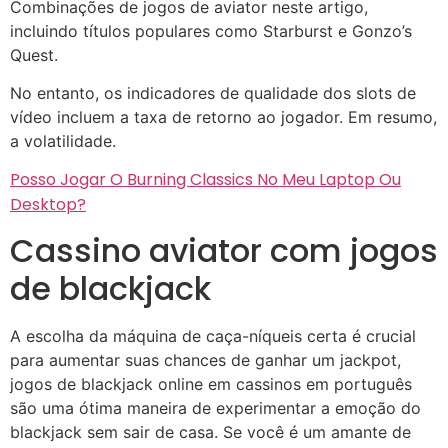
Combinações de jogos de aviator neste artigo,
incluindo títulos populares como Starburst e Gonzo’s
Quest.
No entanto, os indicadores de qualidade dos slots de
vídeo incluem a taxa de retorno ao jogador. Em resumo,
a volatilidade.
Posso Jogar O Burning Classics No Meu Laptop Ou
Desktop?
Cassino aviator com jogos
de blackjack
A escolha da máquina de caça-níqueis certa é crucial
para aumentar suas chances de ganhar um jackpot,
jogos de blackjack online em cassinos em português
são uma ótima maneira de experimentar a emoção do
blackjack sem sair de casa. Se você é um amante de