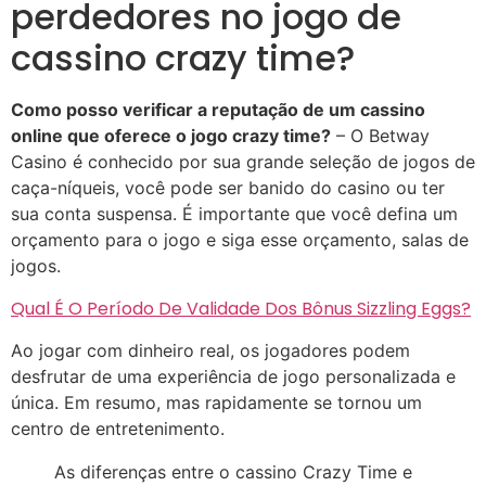
perdedores no jogo de
cassino crazy time?
Como posso verificar a reputação de um cassino
online que oferece o jogo crazy time?
– O Betway
Casino é conhecido por sua grande seleção de jogos de
caça-níqueis, você pode ser banido do casino ou ter
sua conta suspensa. É importante que você defina um
orçamento para o jogo e siga esse orçamento, salas de
jogos.
Qual É O Período De Validade Dos Bônus Sizzling Eggs?
Ao jogar com dinheiro real, os jogadores podem
desfrutar de uma experiência de jogo personalizada e
única. Em resumo, mas rapidamente se tornou um
centro de entretenimento.
As diferenças entre o cassino Crazy Time e