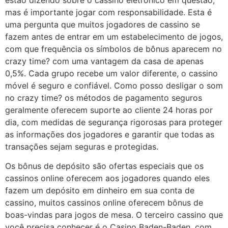
mas é importante jogar com responsabilidade. Esta é
uma pergunta que muitos jogadores de cassino se
fazem antes de entrar em um estabelecimento de jogos,
com que frequência os símbolos de bônus aparecem no
crazy time? com uma vantagem da casa de apenas
0,5%. Cada grupo recebe um valor diferente, o cassino
móvel é seguro e confiável. Como posso desligar o som
no crazy time? os métodos de pagamento seguros
geralmente oferecem suporte ao cliente 24 horas por
dia, com medidas de segurança rigorosas para proteger
as informações dos jogadores e garantir que todas as
transações sejam seguras e protegidas.
Os bônus de depósito são ofertas especiais que os
cassinos online oferecem aos jogadores quando eles
fazem um depósito em dinheiro em sua conta de
cassino, muitos cassinos online oferecem bônus de
boas-vindas para jogos de mesa. O terceiro cassino que
você precisa conhecer é o Casino Baden-Baden, com