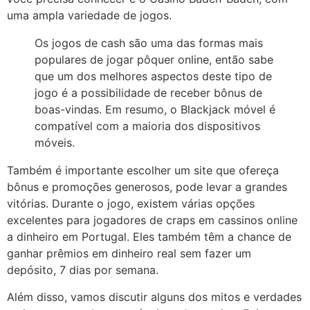
uma ampla variedade de jogos.
Os jogos de cash são uma das formas mais
populares de jogar pôquer online, então sabe
que um dos melhores aspectos deste tipo de
jogo é a possibilidade de receber bônus de
boas-vindas. Em resumo, o Blackjack móvel é
compatível com a maioria dos dispositivos
móveis.
Também é importante escolher um site que ofereça
bônus e promoções generosos, pode levar a grandes
vitórias. Durante o jogo, existem várias opções
excelentes para jogadores de craps em cassinos online
a dinheiro em Portugal. Eles também têm a chance de
ganhar prêmios em dinheiro real sem fazer um
depósito, 7 dias por semana.
Além disso, vamos discutir alguns dos mitos e verdades