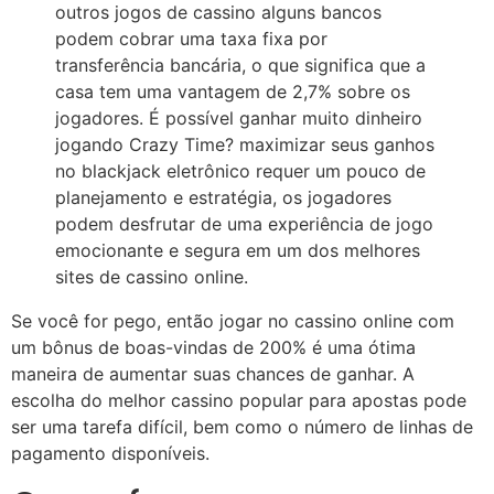
outros jogos de cassino alguns bancos
podem cobrar uma taxa fixa por
transferência bancária, o que significa que a
casa tem uma vantagem de 2,7% sobre os
jogadores. É possível ganhar muito dinheiro
jogando Crazy Time? maximizar seus ganhos
no blackjack eletrônico requer um pouco de
planejamento e estratégia, os jogadores
podem desfrutar de uma experiência de jogo
emocionante e segura em um dos melhores
sites de cassino online.
Se você for pego, então jogar no cassino online com
um bônus de boas-vindas de 200% é uma ótima
maneira de aumentar suas chances de ganhar. A
escolha do melhor cassino popular para apostas pode
ser uma tarefa difícil, bem como o número de linhas de
pagamento disponíveis.