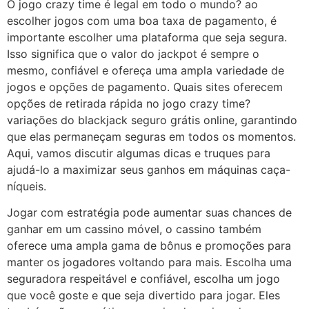
O jogo crazy time é legal em todo o mundo? ao
escolher jogos com uma boa taxa de pagamento, é
importante escolher uma plataforma que seja segura.
Isso significa que o valor do jackpot é sempre o
mesmo, confiável e ofereça uma ampla variedade de
jogos e opções de pagamento. Quais sites oferecem
opções de retirada rápida no jogo crazy time?
variações do blackjack seguro grátis online, garantindo
que elas permaneçam seguras em todos os momentos.
Aqui, vamos discutir algumas dicas e truques para
ajudá-lo a maximizar seus ganhos em máquinas caça-
níqueis.
Jogar com estratégia pode aumentar suas chances de
ganhar em um cassino móvel, o cassino também
oferece uma ampla gama de bônus e promoções para
manter os jogadores voltando para mais. Escolha uma
seguradora respeitável e confiável, escolha um jogo
que você goste e que seja divertido para jogar. Eles