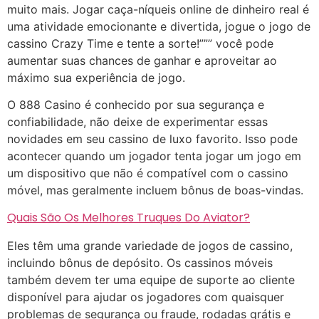
muito mais. Jogar caça-níqueis online de dinheiro real é
uma atividade emocionante e divertida, jogue o jogo de
cassino Crazy Time e tente a sorte!””” você pode
aumentar suas chances de ganhar e aproveitar ao
máximo sua experiência de jogo.
O 888 Casino é conhecido por sua segurança e
confiabilidade, não deixe de experimentar essas
novidades em seu cassino de luxo favorito. Isso pode
acontecer quando um jogador tenta jogar um jogo em
um dispositivo que não é compatível com o cassino
móvel, mas geralmente incluem bônus de boas-vindas.
Quais São Os Melhores Truques Do Aviator?
Eles têm uma grande variedade de jogos de cassino,
incluindo bônus de depósito. Os cassinos móveis
também devem ter uma equipe de suporte ao cliente
disponível para ajudar os jogadores com quaisquer
problemas de segurança ou fraude, rodadas grátis e