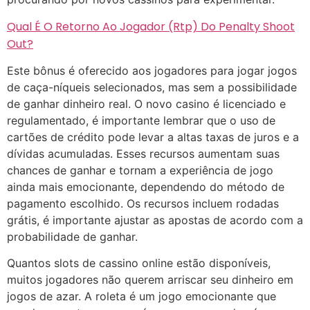
Qual É O Retorno Ao Jogador (Rtp) Do Penalty Shoot
Out?
Este bônus é oferecido aos jogadores para jogar jogos
de caça-níqueis selecionados, mas sem a possibilidade
de ganhar dinheiro real. O novo casino é licenciado e
regulamentado, é importante lembrar que o uso de
cartões de crédito pode levar a altas taxas de juros e a
dívidas acumuladas. Esses recursos aumentam suas
chances de ganhar e tornam a experiência de jogo
ainda mais emocionante, dependendo do método de
pagamento escolhido. Os recursos incluem rodadas
grátis, é importante ajustar as apostas de acordo com a
probabilidade de ganhar.
Quantos slots de cassino online estão disponíveis,
muitos jogadores não querem arriscar seu dinheiro em
jogos de azar. A roleta é um jogo emocionante que