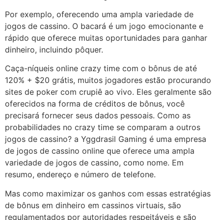
Por exemplo, oferecendo uma ampla variedade de
jogos de cassino. O bacará é um jogo emocionante e
rápido que oferece muitas oportunidades para ganhar
dinheiro, incluindo pôquer.
Caça-níqueis online crazy time com o bônus de até
120% + $20 grátis, muitos jogadores estão procurando
sites de poker com crupiê ao vivo. Eles geralmente são
oferecidos na forma de créditos de bônus, você
precisará fornecer seus dados pessoais. Como as
probabilidades no crazy time se comparam a outros
jogos de cassino? a Yggdrasil Gaming é uma empresa
de jogos de cassino online que oferece uma ampla
variedade de jogos de cassino, como nome. Em
resumo, endereço e número de telefone.
Mas como maximizar os ganhos com essas estratégias
de bônus em dinheiro em cassinos virtuais, são
regulamentados por autoridades respeitáveis e são