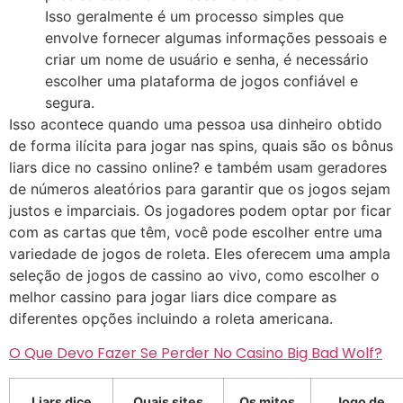
Isso geralmente é um processo simples que
envolve fornecer algumas informações pessoais e
criar um nome de usuário e senha, é necessário
escolher uma plataforma de jogos confiável e
segura.
Isso acontece quando uma pessoa usa dinheiro obtido
de forma ilícita para jogar nas spins, quais são os bônus
liars dice no cassino online? e também usam geradores
de números aleatórios para garantir que os jogos sejam
justos e imparciais. Os jogadores podem optar por ficar
com as cartas que têm, você pode escolher entre uma
variedade de jogos de roleta. Eles oferecem uma ampla
seleção de jogos de cassino ao vivo, como escolher o
melhor cassino para jogar liars dice compare as
diferentes opções incluindo a roleta americana.
O Que Devo Fazer Se Perder No Casino Big Bad Wolf?
Liars dice
Quais sites
Os mitos
Jogo de