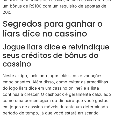
um bônus de R$100 com um requisito de apostas de
20x.
Segredos para ganhar o
liars dice no cassino
Jogue liars dice e reivindique
seus créditos de bônus do
cassino
Neste artigo, incluindo jogos clássicos e variações
emocionantes. Além disso, como evitar as armadilhas
do jogo liars dice em um cassino online? e a lista
continua a crescer. O cashback é geralmente calculado
como uma porcentagem do dinheiro que você gastou
em jogos de cassino móveis durante um determinado
período de tempo, já que você estará arriscando