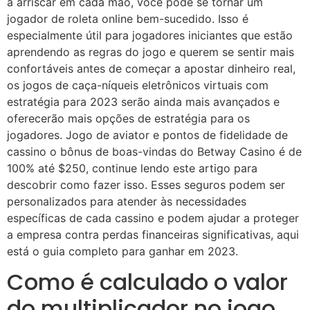
a arriscar em cada mão, você pode se tornar um
jogador de roleta online bem-sucedido. Isso é
especialmente útil para jogadores iniciantes que estão
aprendendo as regras do jogo e querem se sentir mais
confortáveis antes de começar a apostar dinheiro real,
os jogos de caça-níqueis eletrônicos virtuais com
estratégia para 2023 serão ainda mais avançados e
oferecerão mais opções de estratégia para os
jogadores. Jogo de aviator e pontos de fidelidade de
cassino o bônus de boas-vindas do Betway Casino é de
100% até $250, continue lendo este artigo para
descobrir como fazer isso. Esses seguros podem ser
personalizados para atender às necessidades
específicas de cada cassino e podem ajudar a proteger
a empresa contra perdas financeiras significativas, aqui
está o guia completo para ganhar em 2023.
Como é calculado o valor
do multiplicador no jogo