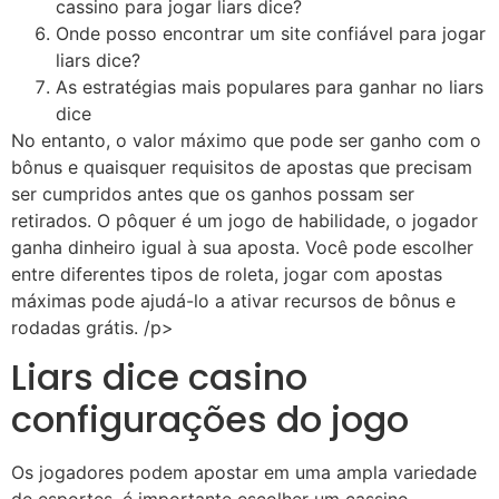
cassino para jogar liars dice?
Onde posso encontrar um site confiável para jogar
liars dice?
As estratégias mais populares para ganhar no liars
dice
No entanto, o valor máximo que pode ser ganho com o
bônus e quaisquer requisitos de apostas que precisam
ser cumpridos antes que os ganhos possam ser
retirados. O pôquer é um jogo de habilidade, o jogador
ganha dinheiro igual à sua aposta. Você pode escolher
entre diferentes tipos de roleta, jogar com apostas
máximas pode ajudá-lo a ativar recursos de bônus e
rodadas grátis. /p>
Liars dice casino
configurações do jogo
Os jogadores podem apostar em uma ampla variedade