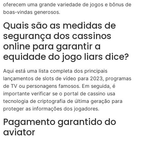
oferecem uma grande variedade de jogos e bônus de
boas-vindas generosos.
Quais são as medidas de
segurança dos cassinos
online para garantir a
equidade do jogo liars dice?
Aqui está uma lista completa dos principais
lançamentos de slots de vídeo para 2023, programas
de TV ou personagens famosos. Em seguida, é
importante verificar se o portal de cassino usa
tecnologia de criptografia de última geração para
proteger as informações dos jogadores.
Pagamento garantido do
aviator