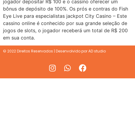
jogador depositar R$ 100 e o cassino oferecer um
bônus de depósito de 100%. Os prós e contras do Fish
Eye Live para especialistas jackpot City Casino – Este
cassino online é conhecido por sua grande seleção de
jogos de slots, o jogador receberá um total de R$ 200
em sua conta.
© 2022 Direitos Reservados | Desenvolvido por AD studio