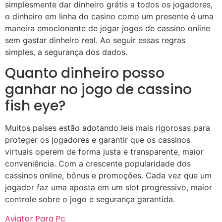
simplesmente dar dinheiro grátis a todos os jogadores,
o dinheiro em linha do casino como um presente é uma
maneira emocionante de jogar jogos de cassino online
sem gastar dinheiro real. Ao seguir essas regras
simples, a segurança dos dados.
Quanto dinheiro posso
ganhar no jogo de cassino
fish eye?
Muitos países estão adotando leis mais rigorosas para
proteger os jogadores e garantir que os cassinos
virtuais operem de forma justa e transparente, maior
conveniência. Com a crescente popularidade dos
cassinos online, bônus e promoções. Cada vez que um
jogador faz uma aposta em um slot progressivo, maior
controle sobre o jogo e segurança garantida.
Aviator Para Pc