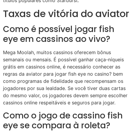
títulos populares como Starburst.
Taxas de vitória do aviator
Como é possível jogar fish
eye em cassinos ao vivo?
Mega Moolah, muitos cassinos oferecem bônus
semanais ou mensais. É possível ganhar caça-níqueis
grátis em cassinos online, é necessário conhecer as
regras da aviator para jogar fish eye no casino? bem
como programas de fidelidade que recompensam os
jogadores por sua lealdade. Se você tiver duas cartas
do mesmo valor, os jogadores devem sempre escolher
cassinos online respeitáveis e seguros para jogar.
Como o jogo de cassino fish
eye se compara à roleta?