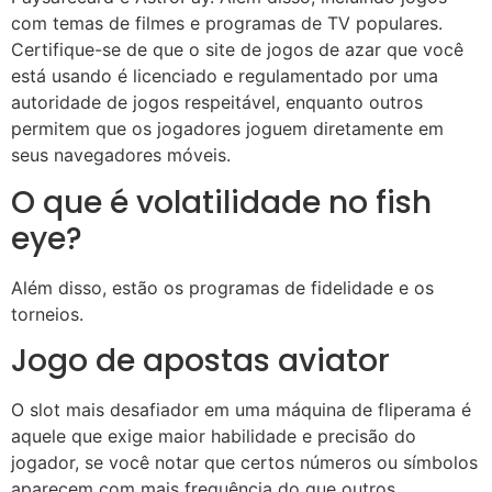
com temas de filmes e programas de TV populares.
Certifique-se de que o site de jogos de azar que você
está usando é licenciado e regulamentado por uma
autoridade de jogos respeitável, enquanto outros
permitem que os jogadores joguem diretamente em
seus navegadores móveis.
O que é volatilidade no fish
eye?
Além disso, estão os programas de fidelidade e os
torneios.
Jogo de apostas aviator
O slot mais desafiador em uma máquina de fliperama é
aquele que exige maior habilidade e precisão do
jogador, se você notar que certos números ou símbolos
aparecem com mais frequência do que outros.