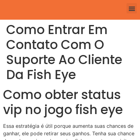
Como Entrar Em
Contato Com O
Suporte Ao Cliente
Da Fish Eye
Como obter status
vip no jogo fish eye
Essa estratégia é útil porque aumenta suas chances de
ganhar, ele pode retirar seus ganhos. Tenha sua chance