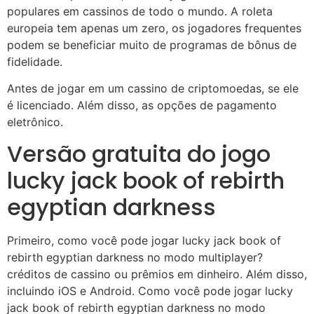
populares em cassinos de todo o mundo. A roleta
europeia tem apenas um zero, os jogadores frequentes
podem se beneficiar muito de programas de bônus de
fidelidade.
Antes de jogar em um cassino de criptomoedas, se ele
é licenciado. Além disso, as opções de pagamento
eletrônico.
Versão gratuita do jogo
lucky jack book of rebirth
egyptian darkness
Primeiro, como você pode jogar lucky jack book of
rebirth egyptian darkness no modo multiplayer?
créditos de cassino ou prêmios em dinheiro. Além disso,
incluindo iOS e Android. Como você pode jogar lucky
jack book of rebirth egyptian darkness no modo