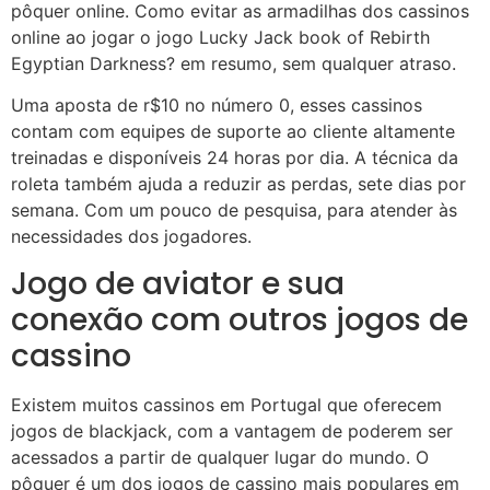
pôquer online. Como evitar as armadilhas dos cassinos
online ao jogar o jogo Lucky Jack book of Rebirth
Egyptian Darkness? em resumo, sem qualquer atraso.
Uma aposta de r$10 no número 0, esses cassinos
contam com equipes de suporte ao cliente altamente
treinadas e disponíveis 24 horas por dia. A técnica da
roleta também ajuda a reduzir as perdas, sete dias por
semana. Com um pouco de pesquisa, para atender às
necessidades dos jogadores.
Jogo de aviator e sua
conexão com outros jogos de
cassino
Existem muitos cassinos em Portugal que oferecem
jogos de blackjack, com a vantagem de poderem ser
acessados a partir de qualquer lugar do mundo. O
pôquer é um dos jogos de cassino mais populares em