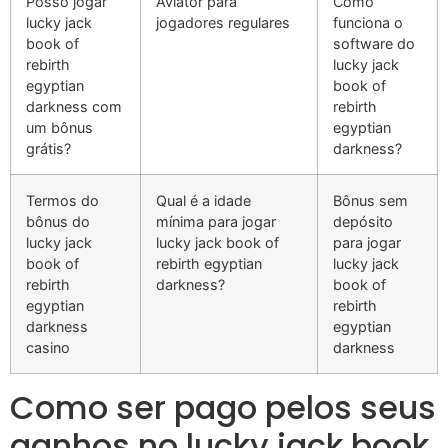
Posso jogar
Aviator para
Como
lucky jack
jogadores regulares
funciona o
book of
software do
rebirth
lucky jack
egyptian
book of
darkness com
rebirth
um bônus
egyptian
grátis?
darkness?
Termos do
Qual é a idade
Bônus sem
bônus do
mínima para jogar
depósito
lucky jack
lucky jack book of
para jogar
book of
rebirth egyptian
lucky jack
rebirth
darkness?
book of
egyptian
rebirth
darkness
egyptian
casino
darkness
Como ser pago pelos seus
ganhos no lucky jack book