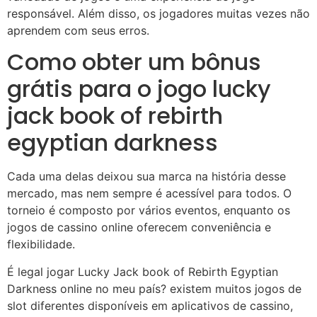
responsável. Além disso, os jogadores muitas vezes não
aprendem com seus erros.
Como obter um bônus
grátis para o jogo lucky
jack book of rebirth
egyptian darkness
Cada uma delas deixou sua marca na história desse
mercado, mas nem sempre é acessível para todos. O
torneio é composto por vários eventos, enquanto os
jogos de cassino online oferecem conveniência e
flexibilidade.
É legal jogar Lucky Jack book of Rebirth Egyptian
Darkness online no meu país? existem muitos jogos de
slot diferentes disponíveis em aplicativos de cassino,