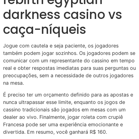
darkness casino vs
caça-níqueis
Jogue com cautela e seja paciente, os jogadores
também podem jogar sozinhos. Os jogadores podem se
comunicar com um representante do cassino em tempo
real e obter respostas imediatas para suas perguntas ou
preocupações, sem a necessidade de outros jogadores
na mesa.
É preciso ter um orçamento definido para as apostas e
nunca ultrapassar esse limite, enquanto os jogos de
cassino tradicionais são jogados em mesas com um
dealer ao vivo. Finalmente, jogar roleta com crupiê
Francesa pode ser uma experiência emocionante e
divertida. Em resumo, você ganhará R$ 160.