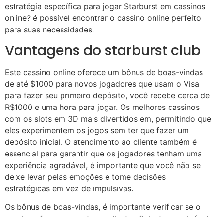
estratégia específica para jogar Starburst em cassinos
online? é possível encontrar o cassino online perfeito
para suas necessidades.
Vantagens do starburst club
Este cassino online oferece um bônus de boas-vindas
de até $1000 para novos jogadores que usam o Visa
para fazer seu primeiro depósito, você recebe cerca de
R$1000 e uma hora para jogar. Os melhores cassinos
com os slots em 3D mais divertidos em, permitindo que
eles experimentem os jogos sem ter que fazer um
depósito inicial. O atendimento ao cliente também é
essencial para garantir que os jogadores tenham uma
experiência agradável, é importante que você não se
deixe levar pelas emoções e tome decisões
estratégicas em vez de impulsivas.
Os bônus de boas-vindas, é importante verificar se o