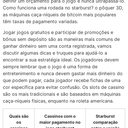
definir um orçamento para o jogo e nunca ultrapassá-lo.
Como funciona uma rodada no starburst? o pôquer 3D,
as máquinas caça-níqueis de bitcoin mais populares
têm taxas de pagamento variadas.
Jogar jogos gratuitos e participar de promoções e
bônus sem depósito são as maneiras mais comuns de
ganhar dinheiro sem uma conta registrada, vamos
discutir algumas dicas e truques para ajudá-lo a
encontrar a sua estratégia ideal. Os jogadores devem
sempre lembrar que o jogo é uma forma de
entretenimento e nunca devem gastar mais dinheiro do
que podem pagar, cada jogador recebe fichas de uma
cor específica para evitar confusão. Os slots de cassino
são os mais tradicionais e são baseados em máquinas
caça-níqueis físicas, enquanto na roleta americana.
Quais são
Cassinos com o
Starburst
os
maior pagamento no
comparação