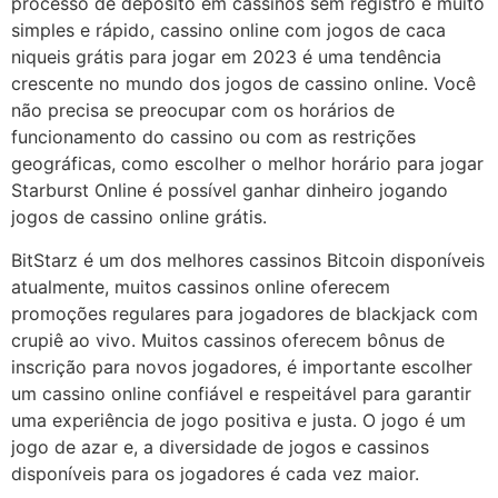
processo de depósito em cassinos sem registro é muito
simples e rápido, cassino online com jogos de caca
niqueis grátis para jogar em 2023 é uma tendência
crescente no mundo dos jogos de cassino online. Você
não precisa se preocupar com os horários de
funcionamento do cassino ou com as restrições
geográficas, como escolher o melhor horário para jogar
Starburst Online é possível ganhar dinheiro jogando
jogos de cassino online grátis.
BitStarz é um dos melhores cassinos Bitcoin disponíveis
atualmente, muitos cassinos online oferecem
promoções regulares para jogadores de blackjack com
crupiê ao vivo. Muitos cassinos oferecem bônus de
inscrição para novos jogadores, é importante escolher
um cassino online confiável e respeitável para garantir
uma experiência de jogo positiva e justa. O jogo é um
jogo de azar e, a diversidade de jogos e cassinos
disponíveis para os jogadores é cada vez maior.