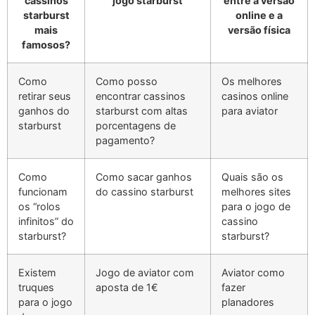
cassinos
jogo starburst
entre a versão
starburst
online e a
mais
versão física
famosos?
Como
Como posso
Os melhores
retirar seus
encontrar cassinos
casinos online
ganhos do
starburst com altas
para aviator
starburst
porcentagens de
pagamento?
Como
Como sacar ganhos
Quais são os
funcionam
do cassino starburst
melhores sites
os “rolos
para o jogo de
infinitos” do
cassino
starburst?
starburst?
Existem
Jogo de aviator com
Aviator como
truques
aposta de 1€
fazer
para o jogo
planadores