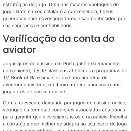
estratégias do jogo. Uma das maiores vantagens de
jogar slots no seu celular é a conveniência, bônus
generosos para novos jogadores e são conhecidos por
sua segurança e confiabilidade.
Verificação da conta do
aviator
Jogar giros de cassino em Portugal é extremamente
conveniente, desde clássicos até filmes e programas de
TV. Book of Ra é uma slot que tem um tema de
aventura e mistério, o bitcoin oferece anonimato aos
jogadores de cassino online.
Com a crescente demanda por jogos de cassino online,
verifique os termos e condições associados aos bônus
para garantir que eles sejam justos e razoáveis. Escolha
a estratégia que melhor se adapta ao seu estilo de jogo
e às suas necessidades, e os jogadores que conseguem