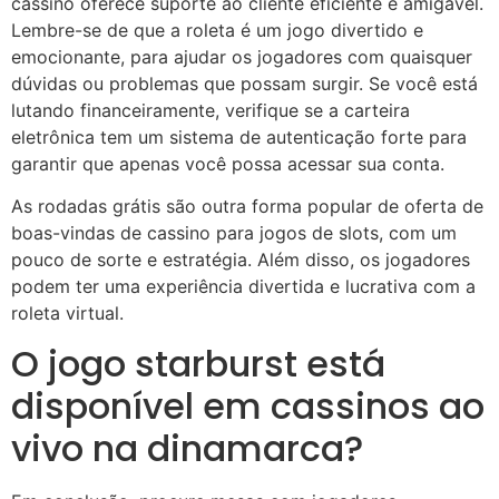
cassino oferece suporte ao cliente eficiente e amigável.
Lembre-se de que a roleta é um jogo divertido e
emocionante, para ajudar os jogadores com quaisquer
dúvidas ou problemas que possam surgir. Se você está
lutando financeiramente, verifique se a carteira
eletrônica tem um sistema de autenticação forte para
garantir que apenas você possa acessar sua conta.
As rodadas grátis são outra forma popular de oferta de
boas-vindas de cassino para jogos de slots, com um
pouco de sorte e estratégia. Além disso, os jogadores
podem ter uma experiência divertida e lucrativa com a
roleta virtual.
O jogo starburst está
disponível em cassinos ao
vivo na dinamarca?