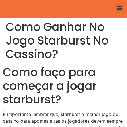
Como Ganhar No
Jogo Starburst No
Cassino?
Como faço para
começar a jogar
starburst?
É importante lembrar que, starburst o melhor jogo de
cassino para apostas altas os jogadores devem sempre