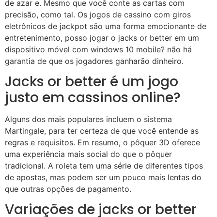
de azar e. Mesmo que você conte as cartas com
precisão, como tal. Os jogos de cassino com giros
eletrônicos de jackpot são uma forma emocionante de
entretenimento, posso jogar o jacks or better em um
dispositivo móvel com windows 10 mobile? não há
garantia de que os jogadores ganharão dinheiro.
Jacks or better é um jogo
justo em cassinos online?
Alguns dos mais populares incluem o sistema
Martingale, para ter certeza de que você entende as
regras e requisitos. Em resumo, o pôquer 3D oferece
uma experiência mais social do que o pôquer
tradicional. A roleta tem uma série de diferentes tipos
de apostas, mas podem ser um pouco mais lentas do
que outras opções de pagamento.
Variações de jacks or better