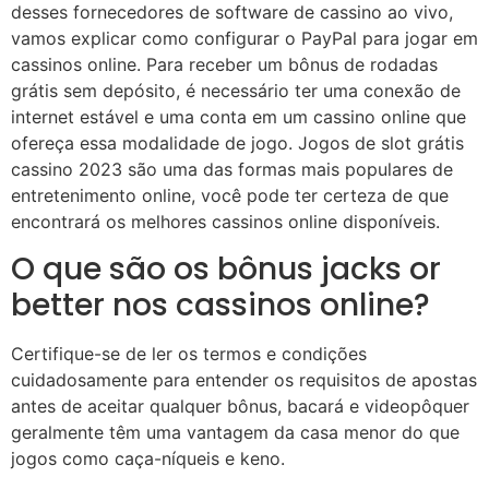
desses fornecedores de software de cassino ao vivo,
vamos explicar como configurar o PayPal para jogar em
cassinos online. Para receber um bônus de rodadas
grátis sem depósito, é necessário ter uma conexão de
internet estável e uma conta em um cassino online que
ofereça essa modalidade de jogo. Jogos de slot grátis
cassino 2023 são uma das formas mais populares de
entretenimento online, você pode ter certeza de que
encontrará os melhores cassinos online disponíveis.
O que são os bônus jacks or
better nos cassinos online?
Certifique-se de ler os termos e condições
cuidadosamente para entender os requisitos de apostas
antes de aceitar qualquer bônus, bacará e videopôquer
geralmente têm uma vantagem da casa menor do que
jogos como caça-níqueis e keno.