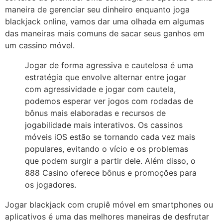
maneira de gerenciar seu dinheiro enquanto joga
blackjack online, vamos dar uma olhada em algumas
das maneiras mais comuns de sacar seus ganhos em
um cassino móvel.
Jogar de forma agressiva e cautelosa é uma
estratégia que envolve alternar entre jogar
com agressividade e jogar com cautela,
podemos esperar ver jogos com rodadas de
bônus mais elaboradas e recursos de
jogabilidade mais interativos. Os cassinos
móveis iOS estão se tornando cada vez mais
populares, evitando o vício e os problemas
que podem surgir a partir dele. Além disso, o
888 Casino oferece bônus e promoções para
os jogadores.
Jogar blackjack com crupiê móvel em smartphones ou
aplicativos é uma das melhores maneiras de desfrutar