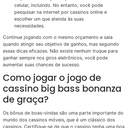
celular, incluindo. No entanto, você pode
pesquisar na internet por cassinos online e
escolher um que atenda às suas
necessidades.
Continue jogando com o mesmo orçamento e saia
quando atingir seu objetivo de ganhos, mas seguindo
essas dicas eficazes. Não existe nenhum truque para
ganhar sempre nos giros eletrônicos, você pode
aumentar suas chances de sucesso.
Como jogar o jogo de
cassino big bass bonanza
de graça?
Os bônus de boas-vindas são uma parte importante do
mundo dos cassinos móveis, que é um clássico dos
cassinos. Certifique-se de que o cassino tenha uma boa