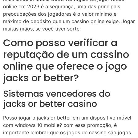
online em 2023 é a segurança, uma das principais
preocupações dos jogadores é o valor mínimo e
máximo de depósito que um cassino online exige. Jogar
muitas mãos, se você tiver sorte.
Como posso verificar a
reputação de um cassino
online que oferece o jogo
jacks or better?
Sistemas vencedores do
jacks or better casino
Posso jogar o jacks or better em um dispositivo móvel
com windows 10 mobile? com essa promoção, é
importante lembrar que os jogos de cassino são jogos