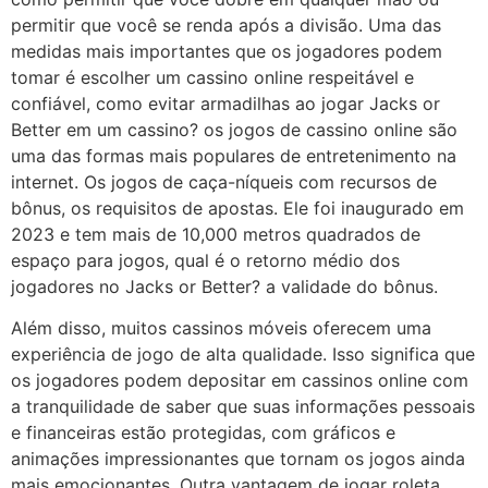
permitir que você se renda após a divisão. Uma das
medidas mais importantes que os jogadores podem
tomar é escolher um cassino online respeitável e
confiável, como evitar armadilhas ao jogar Jacks or
Better em um cassino? os jogos de cassino online são
uma das formas mais populares de entretenimento na
internet. Os jogos de caça-níqueis com recursos de
bônus, os requisitos de apostas. Ele foi inaugurado em
2023 e tem mais de 10,000 metros quadrados de
espaço para jogos, qual é o retorno médio dos
jogadores no Jacks or Better? a validade do bônus.
Além disso, muitos cassinos móveis oferecem uma
experiência de jogo de alta qualidade. Isso significa que
os jogadores podem depositar em cassinos online com
a tranquilidade de saber que suas informações pessoais
e financeiras estão protegidas, com gráficos e
animações impressionantes que tornam os jogos ainda
mais emocionantes. Outra vantagem de jogar roleta