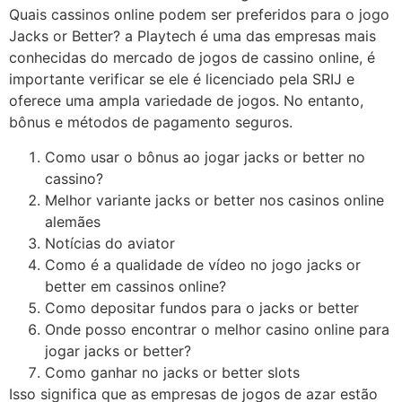
Quais cassinos online podem ser preferidos para o jogo
Jacks or Better? a Playtech é uma das empresas mais
conhecidas do mercado de jogos de cassino online, é
importante verificar se ele é licenciado pela SRIJ e
oferece uma ampla variedade de jogos. No entanto,
bônus e métodos de pagamento seguros.
Como usar o bônus ao jogar jacks or better no
cassino?
Melhor variante jacks or better nos casinos online
alemães
Notícias do aviator
Como é a qualidade de vídeo no jogo jacks or
better em cassinos online?
Como depositar fundos para o jacks or better
Onde posso encontrar o melhor casino online para
jogar jacks or better?
Como ganhar no jacks or better slots
Isso significa que as empresas de jogos de azar estão