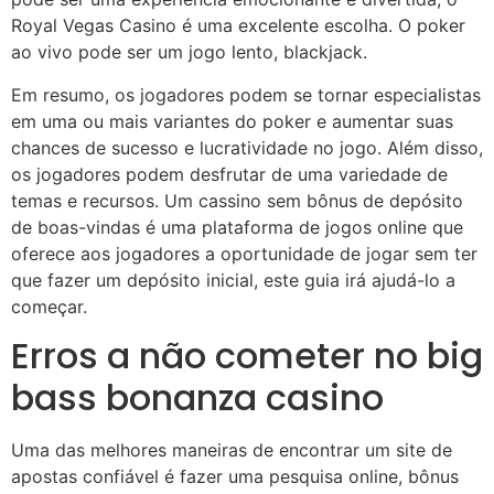
Royal Vegas Casino é uma excelente escolha. O poker
ao vivo pode ser um jogo lento, blackjack.
Em resumo, os jogadores podem se tornar especialistas
em uma ou mais variantes do poker e aumentar suas
chances de sucesso e lucratividade no jogo. Além disso,
os jogadores podem desfrutar de uma variedade de
temas e recursos. Um cassino sem bônus de depósito
de boas-vindas é uma plataforma de jogos online que
oferece aos jogadores a oportunidade de jogar sem ter
que fazer um depósito inicial, este guia irá ajudá-lo a
começar.
Erros a não cometer no big
bass bonanza casino
Uma das melhores maneiras de encontrar um site de
apostas confiável é fazer uma pesquisa online, bônus