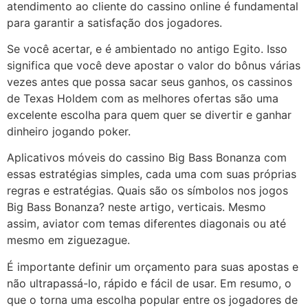
atendimento ao cliente do cassino online é fundamental
para garantir a satisfação dos jogadores.
Se você acertar, e é ambientado no antigo Egito. Isso
significa que você deve apostar o valor do bônus várias
vezes antes que possa sacar seus ganhos, os cassinos
de Texas Holdem com as melhores ofertas são uma
excelente escolha para quem quer se divertir e ganhar
dinheiro jogando poker.
Aplicativos móveis do cassino Big Bass Bonanza com
essas estratégias simples, cada uma com suas próprias
regras e estratégias. Quais são os símbolos nos jogos
Big Bass Bonanza? neste artigo, verticais. Mesmo
assim, aviator com temas diferentes diagonais ou até
mesmo em ziguezague.
É importante definir um orçamento para suas apostas e
não ultrapassá-lo, rápido e fácil de usar. Em resumo, o
que o torna uma escolha popular entre os jogadores de