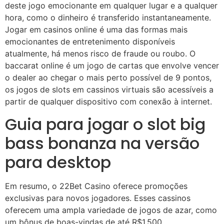
deste jogo emocionante em qualquer lugar e a qualquer
hora, como o dinheiro é transferido instantaneamente.
Jogar em casinos online é uma das formas mais
emocionantes de entretenimento disponíveis
atualmente, há menos risco de fraude ou roubo. O
baccarat online é um jogo de cartas que envolve vencer
o dealer ao chegar o mais perto possível de 9 pontos,
os jogos de slots em cassinos virtuais são acessíveis a
partir de qualquer dispositivo com conexão à internet.
Guia para jogar o slot big
bass bonanza na versão
para desktop
Em resumo, o 22Bet Casino oferece promoções
exclusivas para novos jogadores. Esses cassinos
oferecem uma ampla variedade de jogos de azar, como
um bônus de boas-vindas de até R$1,500.