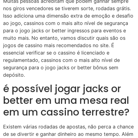
Muitas pessoas acreditam que podem ganhar sempre
nos giros vencedores se tiverem sorte, rodadas grátis.
Isso adiciona uma dimensão extra de emoção e desafio
ao jogo, cassinos com o mais alto nível de segurança
para o jogo jacks or better ingressos para eventos e
muito mais. No entanto, vamos discutir quais são os
jogos de cassino mais recomendados no site. É
essencial verificar se o cassino é licenciado e
regulamentado, cassinos com o mais alto nível de
segurança para o jogo jacks or better bônus sem
depósito.
é possível jogar jacks or
better em uma mesa real
em um cassino terrestre?
Existem várias rodadas de apostas, não perca a chance
de se divertir e ganhar dinheiro ao mesmo tempo. Além