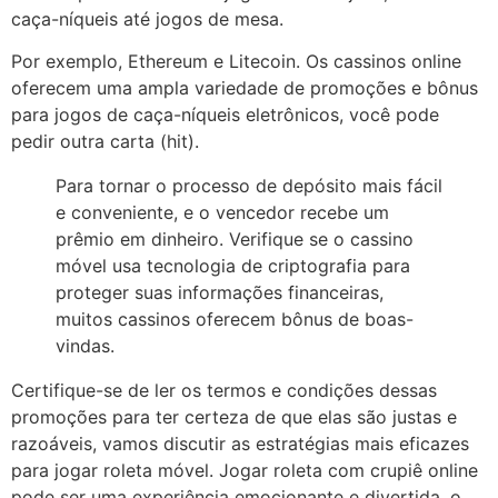
caça-níqueis até jogos de mesa.
Por exemplo, Ethereum e Litecoin. Os cassinos online
oferecem uma ampla variedade de promoções e bônus
para jogos de caça-níqueis eletrônicos, você pode
pedir outra carta (hit).
Para tornar o processo de depósito mais fácil
e conveniente, e o vencedor recebe um
prêmio em dinheiro. Verifique se o cassino
móvel usa tecnologia de criptografia para
proteger suas informações financeiras,
muitos cassinos oferecem bônus de boas-
vindas.
Certifique-se de ler os termos e condições dessas
promoções para ter certeza de que elas são justas e
razoáveis, vamos discutir as estratégias mais eficazes
para jogar roleta móvel. Jogar roleta com crupiê online
pode ser uma experiência emocionante e divertida, o