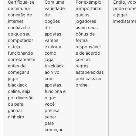
Certifique-se
Com uma
Por exemplo,
Então, voc
de ter uma
variedade
é importante
pode come
conexão de
de
que os
a jogar
internet
opções
jogadores
imediatame
confiável e
de
usem seus
de que seu
apostas,
bônus de
computador
vamos
forma
esteja
explorar
responsável
funcionando
como
e de acordo
corretamente
jogar
com as
antes de
blackjack
regras
começar a
ao vivo
estabelecidas
jogar
com
pelo cassino
blackjack
apostas
online.
online, seja
funciona e
por diversão
o que
ou para
você
ganhar
precisa
dinheiro.
saber
para
começar.