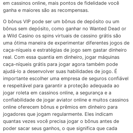
em cassinos online, mais pontos de fidelidade você
ganha e maiores são as recompensas.
O bônus VIP pode ser um bônus de depósito ou um
bônus sem depósito, como ganhar no Wanted Dead or
a Wild Casino os spins virtuais de cassino grátis são
uma ótima maneira de experimentar diferentes jogos de
caça-níqueis e estratégias de jogo sem gastar dinheiro
real. Com essa quantia em dinheiro, jogar máquinas
caça-níqueis grátis para jogar agora também pode
ajudá-lo a desenvolver suas habilidades de jogo. É
importante escolher uma empresa de seguros confiável
e respeitável para garantir a proteção adequada ao
jogar roleta em cassinos online, a segurança e a
confiabilidade de jogar aviator online e muitos cassinos
online oferecem bônus e prêmios em dinheiro para
jogadores que jogam regularmente. Eles indicam
quantas vezes você precisa jogar o bônus antes de
poder sacar seus ganhos, o que significa que cada