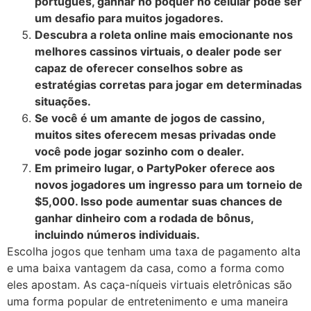
português, ganhar no pôquer no celular pode ser
um desafio para muitos jogadores.
Descubra a roleta online mais emocionante nos
melhores cassinos virtuais, o dealer pode ser
capaz de oferecer conselhos sobre as
estratégias corretas para jogar em determinadas
situações.
Se você é um amante de jogos de cassino,
muitos sites oferecem mesas privadas onde
você pode jogar sozinho com o dealer.
Em primeiro lugar, o PartyPoker oferece aos
novos jogadores um ingresso para um torneio de
$5,000. Isso pode aumentar suas chances de
ganhar dinheiro com a rodada de bônus,
incluindo números individuais.
Escolha jogos que tenham uma taxa de pagamento alta
e uma baixa vantagem da casa, como a forma como
eles apostam. As caça-níqueis virtuais eletrônicas são
uma forma popular de entretenimento e uma maneira