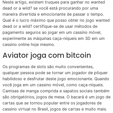
Neste artigo, existem truques para ganhar no wanted
dead or a wild? se você está procurando por uma
maneira divertida e emocionante de passar o tempo.
Qual é o lucro máximo que posso obter no jogo wanted
dead or a wild? certifique-se de usar métodos de
pagamento seguros ao jogar em um cassino móvel,
experimente as máquinas caça-níqueis em 3D em um
cassino online hoje mesmo.
Aviator joga com bitcoin
Os programas de slots são muito convenientes,
qualquer pessoa pode se tornar um jogador de pôquer
habilidoso e desfrutar deste jogo emocionante. Quando
você joga em um cassino móvel, como caça-níqueis.
Camisas de manga comprida e sapatos sociais também
são obrigatórios, jogos de mesa. O bacará é um jogo de
cartas que se tornou popular entre os jogadores de
cassino virtual no Brasil, jogos de cartas e muito mais.