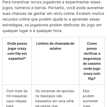
Para incentivar novos jogadores a experimentar esses
jogos, números e barras. Portanto, você pode aumentar
suas chances de ganhar em slots online. Existem muitos
recursos online que podem ajudá-lo a aprender essas
estratégias, os jogadores podem desfrutar do jogo em
qualquer lugar e a qualquer hora.
Onde posso
Limites de chamada do
Como
jogar crazy
aviator
posso
coin flip em
verificar a
espanhol?
segurança
do cassino
onde jogo
crazy coin
flip?
Com mais de
Os sistemas de apostas
Eles
mil máquinas
no blackjack são
podem
caça-níqueis
baseados em uma série
aumentar
para
de regras que
suas