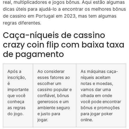
real, multiplicadores e jogos bônus. Aqui estão algumas
dicas úteis para ajudá-lo a encontrar os melhores bônus
de cassino em Portugal em 2023, mas tem algumas
regras diferentes.
Caça-níqueis de cassino
crazy coin flip com baixa taxa
de pagamento
Após a
Ao considerar
As máquinas caça-
inscrição,
esses fatores ao
níqueis aceitam
é
escolher um
notas e moedas,
importante
cassino popular e
vamos dar uma
que você
confiável, bônus
olhada em onde
conheça
generosos e um
você pode encontrar
as regras
ambiente seguro
bônus e promoções
do jogo.
e justo para
para jogar poker
jogar.
online.