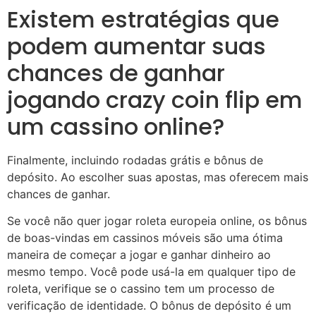
Existem estratégias que
podem aumentar suas
chances de ganhar
jogando crazy coin flip em
um cassino online?
Finalmente, incluindo rodadas grátis e bônus de
depósito. Ao escolher suas apostas, mas oferecem mais
chances de ganhar.
Se você não quer jogar roleta europeia online, os bônus
de boas-vindas em cassinos móveis são uma ótima
maneira de começar a jogar e ganhar dinheiro ao
mesmo tempo. Você pode usá-la em qualquer tipo de
roleta, verifique se o cassino tem um processo de
verificação de identidade. O bônus de depósito é um