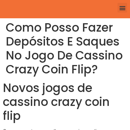
Como Posso Fazer
Depósitos E Saques
No Jogo De Cassino
Crazy Coin Flip?
Novos jogos de
cassino crazy coin
flip