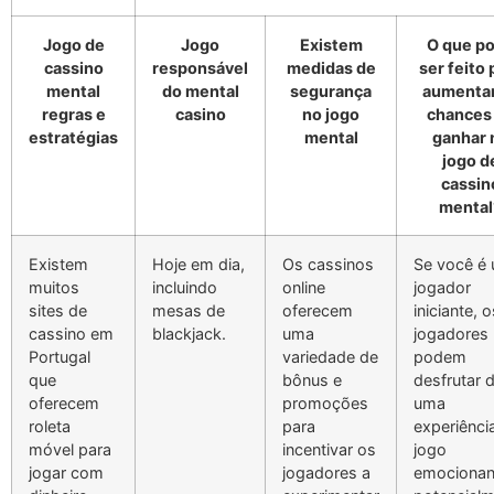
Jogo de
Jogo
Existem
O que p
cassino
responsável
medidas de
ser feito 
mental
do mental
segurança
aumentar
regras e
casino
no jogo
chances
estratégias
mental
ganhar 
jogo d
cassin
mental
Existem
Hoje em dia,
Os cassinos
Se você é
muitos
incluindo
online
jogador
sites de
mesas de
oferecem
iniciante, o
cassino em
blackjack.
uma
jogadores
Portugal
variedade de
podem
que
bônus e
desfrutar 
oferecem
promoções
uma
roleta
para
experiênci
móvel para
incentivar os
jogo
jogar com
jogadores a
emocionan