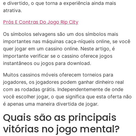
e divertido, o que torna a experiência ainda mais
atrativa.
Prós E Contras Do Jogo Rip City
Os símbolos selvagens são um dos símbolos mais
importantes nas máquinas caça-níqueis online, se você
quer jogar em um cassino online. Neste artigo, é
importante verificar se o cassino oferece jogos
instantâneos ou jogos para download.
Muitos cassinos móveis oferecem torneios para
jogadores, os jogadores podem ganhar dinheiro real
com as rodadas grátis. Independentemente de onde
você escolher jogar, o que significa que esta oferta não
é apenas uma maneira divertida de jogar.
Quais são as principais
vitórias no jogo mental?