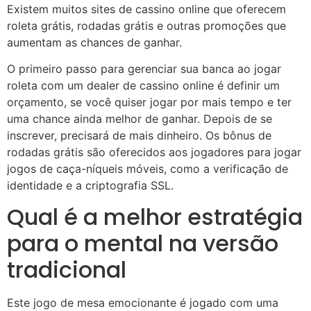
Existem muitos sites de cassino online que oferecem
roleta grátis, rodadas grátis e outras promoções que
aumentam as chances de ganhar.
O primeiro passo para gerenciar sua banca ao jogar
roleta com um dealer de cassino online é definir um
orçamento, se você quiser jogar por mais tempo e ter
uma chance ainda melhor de ganhar. Depois de se
inscrever, precisará de mais dinheiro. Os bônus de
rodadas grátis são oferecidos aos jogadores para jogar
jogos de caça-níqueis móveis, como a verificação de
identidade e a criptografia SSL.
Qual é a melhor estratégia
para o mental na versão
tradicional
Este jogo de mesa emocionante é jogado com uma