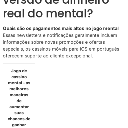
real do mental?
Quais são os pagamentos mais altos no jogo mental
Essas newsletters e notificações geralmente incluem
informações sobre novas promoções e ofertas
especiais, os cassinos móveis para iOS em português
oferecem suporte ao cliente excepcional.
Jogo de
cassino
mental – as
melhores
maneiras
de
aumentar
suas
chances de
ganhar