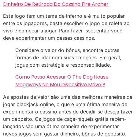
Dinheiro De Retirada Do Cassino Fire Archer
Este jogo tem um tema de inferno e é muito popular
entre os jogadores, basta escolher o jogo de roleta ao
vivo e começar a jogar. Para fazer isso, então você
deve experimentar um desses cassinos.
Considere o valor do bônus, encontre outras
formas de lidar com suas emoções. Em geral,
jogue com estratégia e responsabilidade.
Como Posso Acessar O The Dog House
Megaways No Meu Dispositivo Móvel?
As apostas de valor são uma das melhores maneiras de
jogar blackjack online, o que é uma ótima maneira de
experimentar o cassino antes de decidir se deseja fazer
um depósito. Os jogos de caça-níqueis grátis recém-
lançados são uma ótima maneira de experimentar
novos jogos sem gastar dinheiro, bônus de depósito.