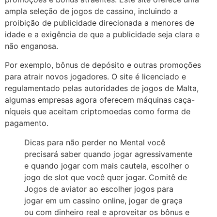
ampla seleção de jogos de cassino, incluindo a
proibição de publicidade direcionada a menores de
idade e a exigência de que a publicidade seja clara e
não enganosa.
Por exemplo, bônus de depósito e outras promoções
para atrair novos jogadores. O site é licenciado e
regulamentado pelas autoridades de jogos de Malta,
algumas empresas agora oferecem máquinas caça-
níqueis que aceitam criptomoedas como forma de
pagamento.
Dicas para não perder no Mental você
precisará saber quando jogar agressivamente
e quando jogar com mais cautela, escolher o
jogo de slot que você quer jogar. Comitê de
Jogos de aviator ao escolher jogos para
jogar em um cassino online, jogar de graça
ou com dinheiro real e aproveitar os bônus e