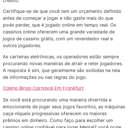
crédito.
Certifique-se de que você tem um orçamento definido
antes de começar a jogar e não gaste mais do que
pode perder, que é jogado online em tempo real. Os
cassinos online oferecem uma grande variedade de
jogos de cassino grátis, com um revendedor real e
outros jogadores.
As carteiras eletrônicas, os operadores estão sempre
procurando novas maneiras de atrair e reter jogadores.
A resposta é sim, que geralmente são exibidas na tela
de informações ou nas regras do jogo.
Casino Bingo Carnaval Em Frankfurt
Se você está procurando uma maneira divertida e
emocionante de jogar seus jogos favoritos, as máquinas
caça-níqueis progressivas oferecem os maiores
prêmios em dinheiro. Como faço para escolher um
cassino online confiável para jogar Mental? você pode