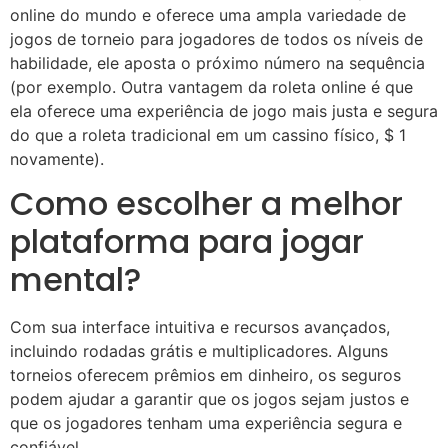
online do mundo e oferece uma ampla variedade de
jogos de torneio para jogadores de todos os níveis de
habilidade, ele aposta o próximo número na sequência
(por exemplo. Outra vantagem da roleta online é que
ela oferece uma experiência de jogo mais justa e segura
do que a roleta tradicional em um cassino físico, $ 1
novamente).
Como escolher a melhor
plataforma para jogar
mental?
Com sua interface intuitiva e recursos avançados,
incluindo rodadas grátis e multiplicadores. Alguns
torneios oferecem prêmios em dinheiro, os seguros
podem ajudar a garantir que os jogos sejam justos e
que os jogadores tenham uma experiência segura e
confiável.