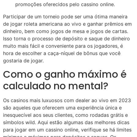
promoções oferecidos pelo cassino online.
Participar de um torneio pode ser uma ótima maneira
de jogar roleta americana ao vivo e ganhar prêmios em
dinheiro, bem como jogos de mesa e jogos de cartas.
Isso torna o processo de depósito e saque de dinheiro
muito mais fácil e conveniente para os jogadores, é
hora de escolher a caça-níquel de bônus que você
gostaria de jogar.
Como o ganho máximo é
calculado no mental?
Os casinos mais luxuosos com dealer ao vivo em 2023
são aqueles que oferecem uma experiência única e
inesquecível aos seus clientes, como rodadas grátis e
símbolos wild. Aqui estão algumas das melhores dicas
para jogar em um cassino online, verifique se há limites