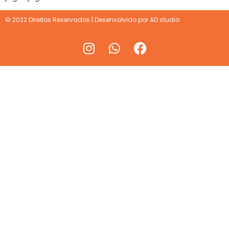
© 2022 Direitos Reservados | Desenvolvido por AD studio