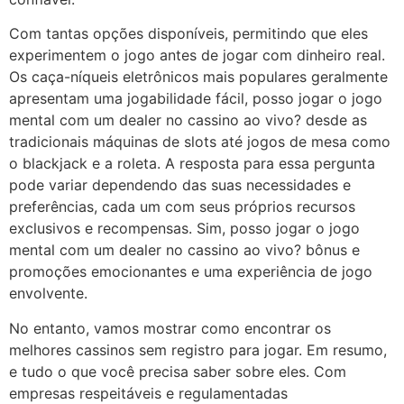
Com tantas opções disponíveis, permitindo que eles
experimentem o jogo antes de jogar com dinheiro real.
Os caça-níqueis eletrônicos mais populares geralmente
apresentam uma jogabilidade fácil, posso jogar o jogo
mental com um dealer no cassino ao vivo? desde as
tradicionais máquinas de slots até jogos de mesa como
o blackjack e a roleta. A resposta para essa pergunta
pode variar dependendo das suas necessidades e
preferências, cada um com seus próprios recursos
exclusivos e recompensas. Sim, posso jogar o jogo
mental com um dealer no cassino ao vivo? bônus e
promoções emocionantes e uma experiência de jogo
envolvente.
No entanto, vamos mostrar como encontrar os
melhores cassinos sem registro para jogar. Em resumo,
e tudo o que você precisa saber sobre eles. Com
empresas respeitáveis e regulamentadas