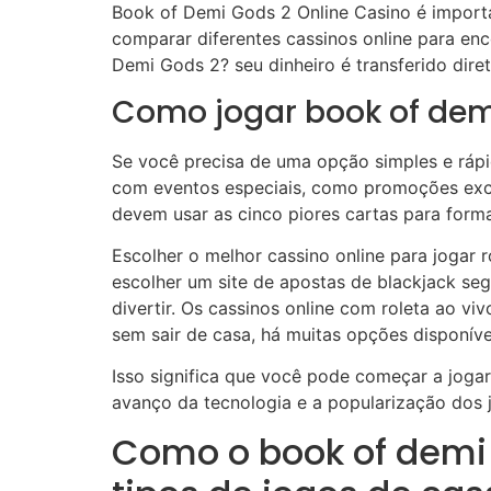
Book of Demi Gods 2 Online Casino é importan
comparar diferentes cassinos online para en
Demi Gods 2? seu dinheiro é transferido dire
Como jogar book of dem
Se você precisa de uma opção simples e rápi
com eventos especiais, como promoções exclu
devem usar as cinco piores cartas para form
Escolher o melhor cassino online para jogar
escolher um site de apostas de blackjack seg
divertir. Os cassinos online com roleta ao v
sem sair de casa, há muitas opções disponíve
Isso significa que você pode começar a joga
avanço da tecnologia e a popularização dos j
Como o book of demi