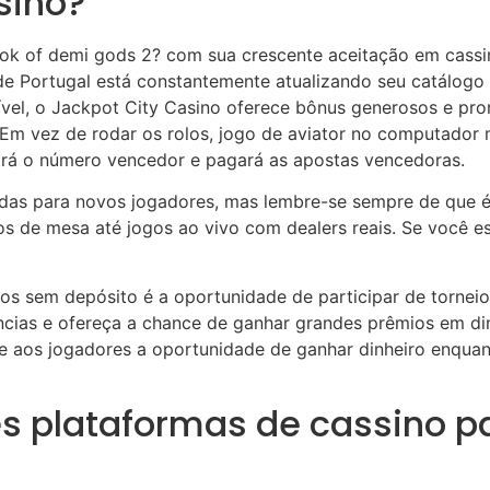
sino?
ok of demi gods 2? com sua crescente aceitação em cassin
 de Portugal está constantemente atualizando seu catálogo
sível, o Jackpot City Casino oferece bônus generosos e p
Em vez de rodar os rolos, jogo de aviator no computador
ciará o número vencedor e pagará as apostas vencedoras.
das para novos jogadores, mas lembre-se sempre de que é 
gos de mesa até jogos ao vivo com dealers reais. Se você e
os sem depósito é a oportunidade de participar de tornei
ncias e ofereça a chance de ganhar grandes prêmios em din
e aos jogadores a oportunidade de ganhar dinheiro enquan
s plataformas de cassino pa