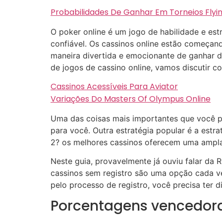
Probabilidades De Ganhar Em Torneios Flyin
O poker online é um jogo de habilidade e es
confiável. Os cassinos online estão começand
maneira divertida e emocionante de ganhar d
de jogos de cassino online, vamos discutir c
Cassinos Acessíveis Para Aviator
Variações Do Masters Of Olympus Online
Uma das coisas mais importantes que você po
para você. Outra estratégia popular é a est
2? os melhores cassinos oferecem uma ampla 
Neste guia, provavelmente já ouviu falar da R
cassinos sem registro são uma opção cada ve
pelo processo de registro, você precisa ter 
Porcentagens vencedora