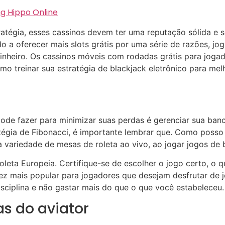
g Hippo Online
tratégia, esses cassinos devem ter uma reputação sólida 
o a oferecer mais slots grátis por uma série de razões, j
inheiro. Os cassinos móveis com rodadas grátis para joga
omo treinar sua estratégia de blackjack eletrônico para me
de fazer para minimizar suas perdas é gerenciar sua banca
ratégia de Fibonacci, é importante lembrar que. Como poss
variedade de mesas de roleta ao vivo, ao jogar jogos de b
oleta Europeia. Certifique-se de escolher o jogo certo, o q
z mais popular para jogadores que desejam desfrutar de j
disciplina e não gastar mais do que o que você estabeleceu.
s do aviator