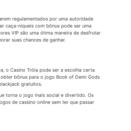
e serem regulamentados por uma autoridade
ogar caça-níqueis com bônus pode ser uma
dores VIP são uma ótima maneira de desfrutar
lhorar suas chances de ganhar.
, o Casino Tróia pode ser a escolha certa
o obter bônus para o jogo Book of Demi Gods
lackjack gratuitos.
ue torna o jogo mais social e divertido. Os
ogos de cassino online sem ter que passar