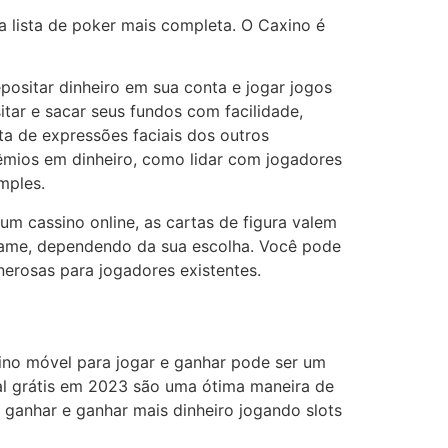
a lista de poker mais completa. O Caxino é
positar dinheiro em sua conta e jogar jogos
tar e sacar seus fundos com facilidade,
a de expressões faciais dos outros
êmios em dinheiro, como lidar com jogadores
mples.
m cassino online, as cartas de figura valem
 game, dependendo da sua escolha. Você pode
erosas para jogadores existentes.
sino móvel para jogar e ganhar pode ser um
eal grátis em 2023 são uma ótima maneira de
 ganhar e ganhar mais dinheiro jogando slots