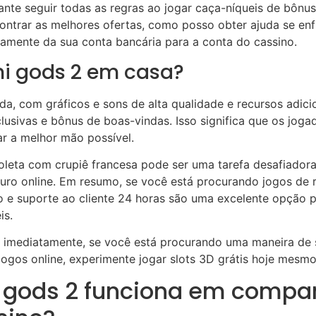
te seguir todas as regras ao jogar caça-níqueis de bônus 
contrar as melhores ofertas, como posso obter ajuda se en
tamente da sua conta bancária para a conta do cassino.
i gods 2 em casa?
da, com gráficos e sons de alta qualidade e recursos adic
sivas e bônus de boas-vindas. Isso significa que os joga
ar a melhor mão possível.
 roleta com crupiê francesa pode ser uma tarefa desafiado
uro online. Em resumo, se você está procurando jogos de r
ivo e suporte ao cliente 24 horas são uma excelente opção
is.
r imediatamente, se você está procurando uma maneira de s
ogos online, experimente jogar slots 3D grátis hoje mesmo
 gods 2 funciona em compa