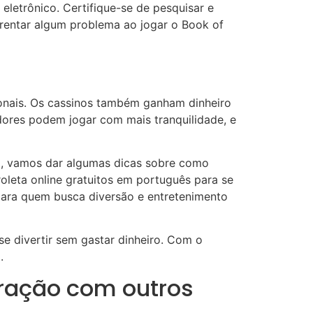
eletrônico. Certifique-se de pesquisar e
frentar algum problema ao jogar o Book of
ionais. Os cassinos também ganham dinheiro
dores podem jogar com mais tranquilidade, e
ra, vamos dar algumas dicas sobre como
oleta online gratuitos em português para se
 para quem busca diversão e entretenimento
e divertir sem gastar dinheiro. Com o
.
ração com outros