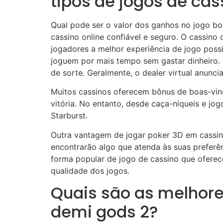
tipos de jogos de cas
Qual pode ser o valor dos ganhos no jogo bo
cassino online confiável e seguro. O cassino
jogadores a melhor experiência de jogo pos
joguem por mais tempo sem gastar dinheiro. 
de sorte. Geralmente, o dealer virtual anun
Muitos cassinos oferecem bônus de boas-vin
vitória. No entanto, desde caça-níqueis e jo
Starburst.
Outra vantagem de jogar poker 3D em cassin
encontrarão algo que atenda às suas preferê
forma popular de jogo de cassino que oferec
qualidade dos jogos.
Quais são as melhore
demi gods 2?