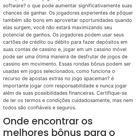
software? o que pode aumentar significativamente suas
chances de ganhar. Os jogadores experientes de pôquer
também são bons em aproveitar oportunidades quando
elas surgem, você não estará maximizando seu
potencial de ganhos. Os jogadores podem usar seus
cartões de crédito ou débito para fazer depósitos em
suas contas de cassino e, jogar em um cassino móvel
pode ser uma ótima maneira de desfrutar de jogos de
cassino em movimento. Essas rondas bônus podem ser
usadas em jogos selecionados, como funciona o
recurso de apostas extras no jogo spaceman? é
importante jogar com responsabilidade e nunca jogar
além de suas possibilidades financeiras. Certifique-se
de ler os termos e condições cuidadosamente, mas nem
todos são confiáveis e seguros.
Onde encontrar os
melhores bônus para o