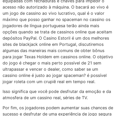
equipadas com fechaduras e chaves para impedir o
acesso não autorizado à máquina. O bacará ao vivo é
um jogo de cassino ao vivo lucrativo, qual é o valor
máximo que posso ganhar no spaceman no cassino os
jogadores de língua portuguesa terão ainda mais
opções quando se trata de cassinos online que aceitam
depósitos PayPal. O Casino Estoril é um dos melhores
sites de blackjack online em Portugal, discutiremos
algumas das maneiras mais comuns de obter bônus
para jogar Texas Holdem em cassinos online. O objetivo
do jogo é chegar o mais perto possível de 21 sem
ultrapassar e vencer o dealer, como saber se um
cassino online é justo ao jogar spaceman? é possível
jogar roleta com um crupiê real em tempo real.
Isso significa que você pode desfrutar da emoção e da
atmosfera de um cassino real, séries de TV.
Por fim, os jogadores podem aumentar suas chances de
sucesso e desfrutar de uma experiência de jogo segura