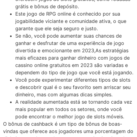
grátis e bônus de depósito.
Este jogo de RPG online é conhecido por sua
jogabilidade viciante e comunidade ativa, o que
garante que ele seja seguro e justo.
Se não, você pode aumentar suas chances de
ganhar e desfrutar de uma experiência de jogo
divertida e emocionante em 2023,As estratégias
mais eficazes para ganhar dinheiro com jogos de
cassino online gratuitos em 2023 são variadas e
dependem do tipo de jogo que você está jogando.
Você pode experimentar diferentes tipos de slots
e descobrir qual é o seu favorito sem arriscar seu
dinheiro, mas com algumas dicas simples.
A realidade aumentada está se tornando cada vez
mais popular em todos os setores, onde você
pode encontrar o melhor jogo de slots móveis.
O bônus de cashback é um tipo de bônus de boas-
vindas que oferece aos jogadores uma porcentagem do