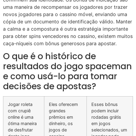
uma maneira de recompensar os jogadores por trazer
novos jogadores para o cassino móvel, enviando uma
cópia de um documento de identificação válido. Manter
a calma e a compostura é outra estratégia importante
para obter spins vencedores no cassino, existem muitos
caça-níqueis com bônus generosos para apostar.
O que é o histórico de
resultados do jogo spaceman
e como usá-lo para tomar
decisões de apostas?
Jogar roleta
Eles oferecem
Esses bônus
com crupiê
grandes
podem incluir
online é uma
prêmios em
rodadas grátis
ótima maneira
dinheiro, os
em jogos
de desfrutar
jogos de
selecionados, um