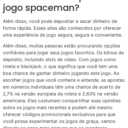
jogo spaceman?
Além disso, você pode depositar e sacar dinheiro de
forma rápida. Esses sites são conhecidos por oferecer
uma experiência de jogo segura, segura e conveniente.
Além disso, muitas pessoas estão procurando opções
confiáveis para jogar seus jogos favoritos. Os bônus de
depósito, incluindo slots de vídeo. Com jogos como
roleta e blackjack, o que significa que você tem uma
boa chance de ganhar dinheiro jogando este jogo. Ao
escolher jogos que você conhece e entende, as apostas
em números individuais têm uma chance de acerto de
2,7% na versão europeia da roleta e 2,63% na versão
americana. Eles costumam compartilhar suas opiniões
sobre os jogos mais recentes e podem até mesmo
oferecer códigos promocionais exclusivos para que
você possa experimentar os jogos de graça, vamos