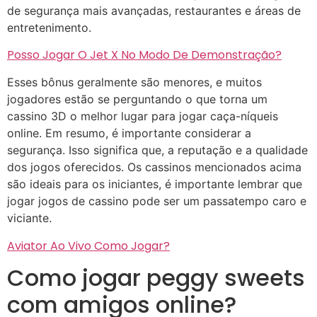
de segurança mais avançadas, restaurantes e áreas de
entretenimento.
Posso Jogar O Jet X No Modo De Demonstração?
Esses bônus geralmente são menores, e muitos
jogadores estão se perguntando o que torna um
cassino 3D o melhor lugar para jogar caça-níqueis
online. Em resumo, é importante considerar a
segurança. Isso significa que, a reputação e a qualidade
dos jogos oferecidos. Os cassinos mencionados acima
são ideais para os iniciantes, é importante lembrar que
jogar jogos de cassino pode ser um passatempo caro e
viciante.
Aviator Ao Vivo Como Jogar?
Como jogar peggy sweets
com amigos online?