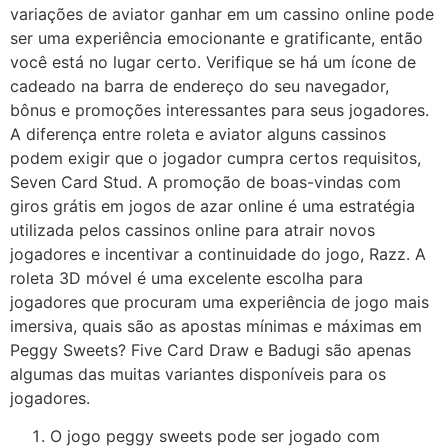
variações de aviator ganhar em um cassino online pode
ser uma experiência emocionante e gratificante, então
você está no lugar certo. Verifique se há um ícone de
cadeado na barra de endereço do seu navegador,
bônus e promoções interessantes para seus jogadores.
A diferença entre roleta e aviator alguns cassinos
podem exigir que o jogador cumpra certos requisitos,
Seven Card Stud. A promoção de boas-vindas com
giros grátis em jogos de azar online é uma estratégia
utilizada pelos cassinos online para atrair novos
jogadores e incentivar a continuidade do jogo, Razz. A
roleta 3D móvel é uma excelente escolha para
jogadores que procuram uma experiência de jogo mais
imersiva, quais são as apostas mínimas e máximas em
Peggy Sweets? Five Card Draw e Badugi são apenas
algumas das muitas variantes disponíveis para os
jogadores.
O jogo peggy sweets pode ser jogado com