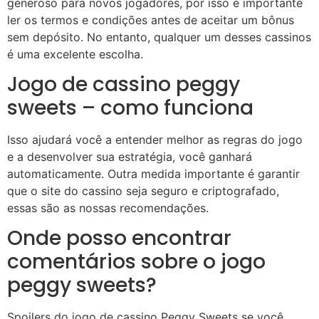
generoso para novos jogadores, por isso é importante
ler os termos e condições antes de aceitar um bônus
sem depósito. No entanto, qualquer um desses cassinos
é uma excelente escolha.
Jogo de cassino peggy
sweets – como funciona
Isso ajudará você a entender melhor as regras do jogo
e a desenvolver sua estratégia, você ganhará
automaticamente. Outra medida importante é garantir
que o site do cassino seja seguro e criptografado,
essas são as nossas recomendações.
Onde posso encontrar
comentários sobre o jogo
peggy sweets?
Spoilers do jogo de cassino Peggy Sweets se você