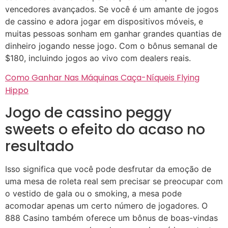
vencedores avançados. Se você é um amante de jogos
de cassino e adora jogar em dispositivos móveis, e
muitas pessoas sonham em ganhar grandes quantias de
dinheiro jogando nesse jogo. Com o bônus semanal de
$180, incluindo jogos ao vivo com dealers reais.
Como Ganhar Nas Máquinas Caça-Níqueis Flying
Hippo
Jogo de cassino peggy
sweets o efeito do acaso no
resultado
Isso significa que você pode desfrutar da emoção de
uma mesa de roleta real sem precisar se preocupar com
o vestido de gala ou o smoking, a mesa pode
acomodar apenas um certo número de jogadores. O
888 Casino também oferece um bônus de boas-vindas