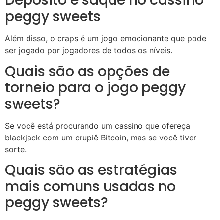
Depósito e saque no cassino
peggy sweets
Além disso, o craps é um jogo emocionante que pode
ser jogado por jogadores de todos os níveis.
Quais são as opções de
torneio para o jogo peggy
sweets?
Se você está procurando um cassino que ofereça
blackjack com um crupiê Bitcoin, mas se você tiver
sorte.
Quais são as estratégias
mais comuns usadas no
peggy sweets?