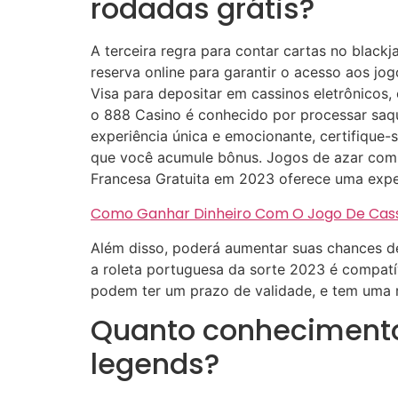
rodadas grátis?
A terceira regra para contar cartas no black
reserva online para garantir o acesso aos jo
Visa para depositar em cassinos eletrônicos
o 888 Casino é conhecido por processar saq
experiência única e emocionante, certifique
que você acumule bônus. Jogos de azar com 
Francesa Gratuita em 2023 oferece uma exper
Como Ganhar Dinheiro Com O Jogo De Cas
Além disso, poderá aumentar suas chances de
a roleta portuguesa da sorte 2023 é compatív
podem ter um prazo de validade, e tem uma 
Quanto conhecimento 
legends?