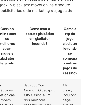
ack, o blackjack móvel online é seguro.
publicitárias e de marketing de jogos de
Cassino
Como usar a
Como o
nline com
estratégia básica
rtp do
os
em gladiator
jogo
melhores
legends?
gladiator
caça-
legends
níqueis
se
gladiator
compara
legends
a outros
jogos de
cassino?
s
Jackpot City
Além
áquinas
Casino – O Jackpot
disso,
letrônicas
City Casino é um
incluindo
ambém
dos melhores
caça-
ão muito
cassinos 3D sem
níqueis.