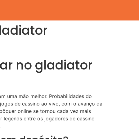
ladiator
ar no gladiator
com uma mão melhor. Probabilidades do
a jogos de cassino ao vivo, com o avanço da
 pôquer online se tornou cada vez mais
or legends entre os jogadores de cassino
.