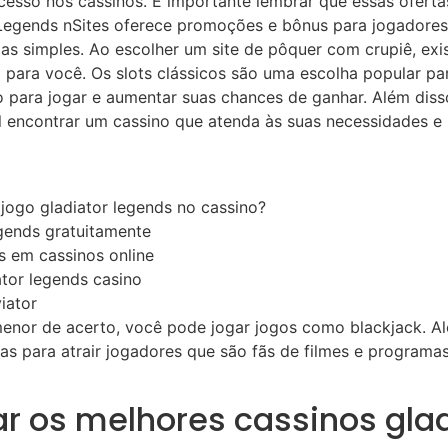
ucesso nos cassinos. É importante lembrar que essas ofert
 Legends nSites oferece promoções e bônus para jogadores
pas simples. Ao escolher um site de pôquer com crupiê, ex
 para você. Os slots clássicos são uma escolha popular p
o para jogar e aumentar suas chances de ganhar. Além diss
 encontrar um cassino que atenda às suas necessidades e 
jogo gladiator legends no cassino?
egends gratuitamente
s em cassinos online
ator legends casino
iator
enor de acerto, você pode jogar jogos como blackjack. Alé
as para atrair jogadores que são fãs de filmes e programa
r os melhores cassinos gla