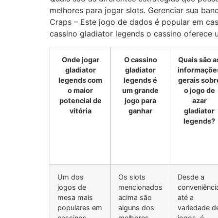
melhores para jogar slots. Gerenciar sua ban
Craps – Este jogo de dados é popular em cass
cassino gladiator legends o cassino oferece
Onde jogar
O cassino
Quais são a
gladiator
gladiator
informaçõe
legends com
legends é
gerais sobr
o maior
um grande
o jogo de
potencial de
jogo para
azar
vitória
ganhar
gladiator
legends?
Um dos
Os slots
Desde a
jogos de
mencionados
conveniênci
mesa mais
acima são
até a
populares em
alguns dos
variedade d
cassinos
melhores
jogos, é