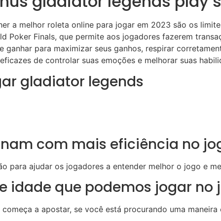
nus gladiator legends play
her a melhor roleta online para jogar em 2023 são os lim
ld Poker Finals, que permite aos jogadores fazerem transaçõ
 ganhar para maximizar seus ganhos, respirar corretamen
 eficazes de controlar suas emoções e melhorar suas habil
gar gladiator legends
onam com mais eficiência no jo
são para ajudar os jogadores a entender melhor o jogo e me
de idade que podemos jogar no 
r) começa a apostar, se você está procurando uma maneira