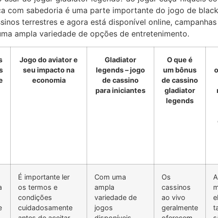
ca com sabedoria é uma parte importante do jogo de blackj
inos terrestres e agora está disponível online, campanhas 
 uma ampla variedade de opções de entretenimento.
s
Jogo do aviator e
Gladiator
O que é
s
seu impacto na
legends – jogo
um bônus
o
e
economia
de cassino
de cassino
para iniciantes
gladiator
legends
É importante ler
Com uma
Os
A
a
os termos e
ampla
cassinos
m
condições
variedade de
ao vivo
e
e
cuidadosamente
jogos
geralmente
t
antes de aceitar
disponíveis,
oferecem
s