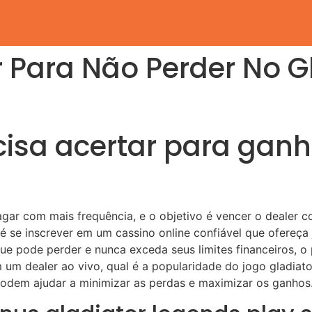
 Para Não Perder No G
isa acertar para ganh
gar com mais frequência, e o objetivo é vencer o dealer 
 é se inscrever em um cassino online confiável que ofereç
que pode perder e nunca exceda seus limites financeiros, o
 um dealer ao vivo, qual é a popularidade do jogo gladiat
 podem ajudar a minimizar as perdas e maximizar os ganhos