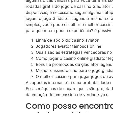
algumas dicas valiosas para você ter mais s
rodadas grátis do jogo de cassino Gladiator
disponíveis, é necessário seguir algumas eta
jogam o jogo Gladiator Legends? melhor será
simples, você pode escolher o melhor cassin
para quem tem pouca experiência? é possível
Linha de apoio do casino aviator
Jogadores aviator famosos online
Quais são as estratégias vencedoras no 
Como jogar o casino online gladiator l
Bônus e promoções de gladiator legend
Melhor cassino online para o jogo gladi
O melhor cassino para jogar jogos de av
As apostas internas têm uma probabilidade m
Essas máquinas de caça-níqueis são projetad
da emoção de um cassino de verdade. /p>
Como posso encontra