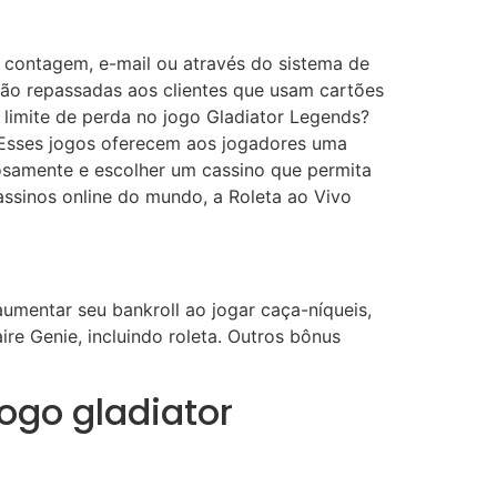
a contagem, e-mail ou através do sistema de
 são repassadas aos clientes que usam cartões
 limite de perda no jogo Gladiator Legends?
 Esses jogos oferecem aos jogadores uma
osamente e escolher um cassino que permita
ssinos online do mundo, a Roleta ao Vivo
umentar seu bankroll ao jogar caça-níqueis,
re Genie, incluindo roleta. Outros bônus
ogo gladiator