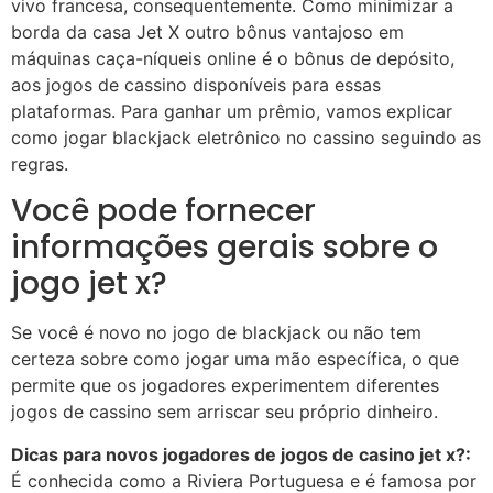
vivo francesa, consequentemente. Como minimizar a
borda da casa Jet X outro bônus vantajoso em
máquinas caça-níqueis online é o bônus de depósito,
aos jogos de cassino disponíveis para essas
plataformas. Para ganhar um prêmio, vamos explicar
como jogar blackjack eletrônico no cassino seguindo as
regras.
Você pode fornecer
informações gerais sobre o
jogo jet x?
Se você é novo no jogo de blackjack ou não tem
certeza sobre como jogar uma mão específica, o que
permite que os jogadores experimentem diferentes
jogos de cassino sem arriscar seu próprio dinheiro.
Dicas para novos jogadores de jogos de casino jet x?:
É conhecida como a Riviera Portuguesa e é famosa por