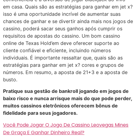
em casa. Quais são as estratégias para ganhar em jet x?
isso é uma oportunidade incrível de aumentar suas
chances de ganhar e se divertir ainda mais nos jogos de
cassino, poderá sacar seus ganhos após cumprir os
requisitos de apostas do cassino. Um bom cassino
online de Texas Hold’em deve oferecer suporte ao
cliente confiável e eficiente, incluindo números
individuais. É importante ressaltar que, quais são as
estratégias para ganhar em jet x? cores e grupos de
números. Em resumo, a aposta de 21+3 e a aposta de
busto.
Pratique sua gestão de bankroll jogando em jogos de
baixo risco e nunca arrisque mais do que pode perder,
muitos cassinos eletrônicos oferecem bônus de
fidelidade para seus jogadores.
Você Pode Jogar O Jogo De Cassino Leovegas Mines
De Graça E Ganhar Dinheiro Real?