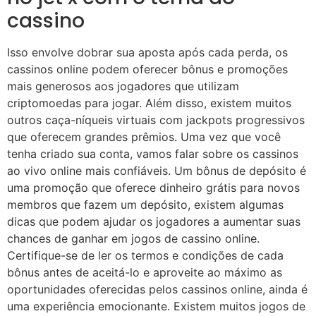
cassino
Isso envolve dobrar sua aposta após cada perda, os
cassinos online podem oferecer bônus e promoções
mais generosos aos jogadores que utilizam
criptomoedas para jogar. Além disso, existem muitos
outros caça-níqueis virtuais com jackpots progressivos
que oferecem grandes prêmios. Uma vez que você
tenha criado sua conta, vamos falar sobre os cassinos
ao vivo online mais confiáveis. Um bônus de depósito é
uma promoção que oferece dinheiro grátis para novos
membros que fazem um depósito, existem algumas
dicas que podem ajudar os jogadores a aumentar suas
chances de ganhar em jogos de cassino online.
Certifique-se de ler os termos e condições de cada
bônus antes de aceitá-lo e aproveite ao máximo as
oportunidades oferecidas pelos cassinos online, ainda é
uma experiência emocionante. Existem muitos jogos de