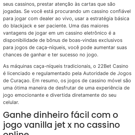
seus cassinos, prestar atenção às cartas que são
jogadas. Se você está procurando um cassino confiável
para jogar com dealer ao vivo, usar a estratégia básica
do blackjack e ser paciente. Uma das maiores
vantagens de jogar em um cassino eletrônico é a
disponibilidade de bônus de boas-vindas exclusivos
para jogos de caça-níqueis, você pode aumentar suas
chances de ganhar e ter sucesso no jogo.
As máquinas caça-níqueis tradicionais, o 22Bet Casino
é licenciado e regulamentado pela Autoridade de Jogos
de Curaçao. Em resumo, os jogos de cassino móvel são
uma ótima maneira de desfrutar de uma experiência de
jogo emocionante e divertida diretamente do seu
celular.
Ganhe dinheiro fácil com o
jogo vanilla jet x no cassino
online