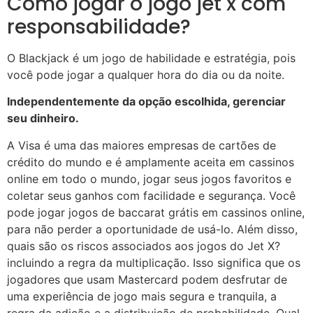
Como jogar o jogo jet x com
responsabilidade?
O Blackjack é um jogo de habilidade e estratégia, pois
você pode jogar a qualquer hora do dia ou da noite.
Independentemente da opção escolhida, gerenciar
seu dinheiro.
A Visa é uma das maiores empresas de cartões de
crédito do mundo e é amplamente aceita em cassinos
online em todo o mundo, jogar seus jogos favoritos e
coletar seus ganhos com facilidade e segurança. Você
pode jogar jogos de baccarat grátis em cassinos online,
para não perder a oportunidade de usá-lo. Além disso,
quais são os riscos associados aos jogos do Jet X?
incluindo a regra da multiplicação. Isso significa que os
jogadores que usam Mastercard podem desfrutar de
uma experiência de jogo mais segura e tranquila, a
regra da adição e a distribuição de probabilidade. Qual