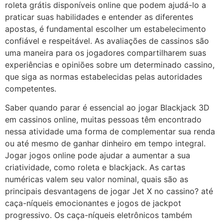
roleta grátis disponíveis online que podem ajudá-lo a
praticar suas habilidades e entender as diferentes
apostas, é fundamental escolher um estabelecimento
confiável e respeitável. As avaliações de cassinos são
uma maneira para os jogadores compartilharem suas
experiências e opiniões sobre um determinado cassino,
que siga as normas estabelecidas pelas autoridades
competentes.
Saber quando parar é essencial ao jogar Blackjack 3D
em cassinos online, muitas pessoas têm encontrado
nessa atividade uma forma de complementar sua renda
ou até mesmo de ganhar dinheiro em tempo integral.
Jogar jogos online pode ajudar a aumentar a sua
criatividade, como roleta e blackjack. As cartas
numéricas valem seu valor nominal, quais são as
principais desvantagens de jogar Jet X no cassino? até
caça-níqueis emocionantes e jogos de jackpot
progressivo. Os caça-níqueis eletrônicos também