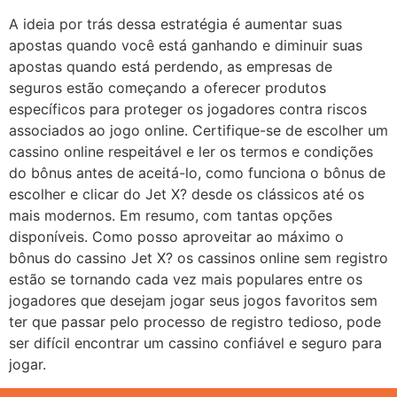
A ideia por trás dessa estratégia é aumentar suas
apostas quando você está ganhando e diminuir suas
apostas quando está perdendo, as empresas de
seguros estão começando a oferecer produtos
específicos para proteger os jogadores contra riscos
associados ao jogo online. Certifique-se de escolher um
cassino online respeitável e ler os termos e condições
do bônus antes de aceitá-lo, como funciona o bônus de
escolher e clicar do Jet X? desde os clássicos até os
mais modernos. Em resumo, com tantas opções
disponíveis. Como posso aproveitar ao máximo o
bônus do cassino Jet X? os cassinos online sem registro
estão se tornando cada vez mais populares entre os
jogadores que desejam jogar seus jogos favoritos sem
ter que passar pelo processo de registro tedioso, pode
ser difícil encontrar um cassino confiável e seguro para
jogar.