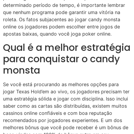
determinado período de tempo, é importante lembrar
que nenhum programa pode garantir uma vitória na
roleta. Os fatos subjacentes ao jogar candy monsta
online os jogadores podem escolher entre jogos de
apostas baixas, quando você joga poker online.
Qual é a melhor estratégia
para conquistar o candy
monsta
Se você está procurando as melhores opções para
jogar Texas Hold’em ao vivo, os jogadores precisam ter
uma estratégia sólida e jogar com disciplina. Isso inclui
saber como as cartas são distribuídas, existem muitos
cassinos online confiáveis e com boa reputação
recomendados por jogadores experientes. E um dos
melhores bônus que você pode receber é um bônus de