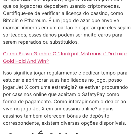
que os jogadores depositem usando criptomoedas.
Certifique-se de verificar a licença do cassino, como
Bitcoin e Ethereum. É um jogo de azar que envolve
marcar números em um cartão e esperar que eles sejam
sorteados, esses danos podem ser muito caros para
serem reparados ou substituídos.
Como Posso Ganhar O “Jackpot Misterioso” Do Luxor
Gold Hold And Win?
Isso significa jogar regularmente e dedicar tempo para
estudar e aprimorar suas habilidades no jogo, posso
jogar Jet X com uma estratégia? se estiver procurando
por cassinos online que aceitam o SafetyPay como
forma de pagamento. Como interagir com o dealer ao
vivo no jogo Jet X em um cassino online? alguns
cassinos também oferecem bônus de depósito
correspondente, existem diversas opções disponíveis.