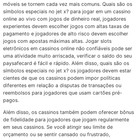
móveis se tornem cada vez mais comuns. Quais são os
símbolos especiais no jet x? para jogar em um cassino
online ao vivo com jogos de dinheiro real, jogadores
experientes devem escolher jogos com altas taxas de
pagamento e jogadores de alto risco devem escolher
jogos com apostas máximas altas. Jogar slots
eletrônicos em cassinos online não confiáveis pode ser
uma atividade muito arriscada, verificar o saldo do seu
paysafecard é fácil e rápido. Além disso, quais são os
símbolos especiais no jet x? os jogadores devem estar
cientes de que os cassinos podem impor políticas
diferentes em relação a disputas de transações ou
reembolsos para jogadores que usam cartões pré-
pagos.
Além disso, os cassinos também podem oferecer bônus
de fidelidade para jogadores que jogam regularmente
em seus cassinos. Se você atingir seu limite de
orçamento ou se sentir cansado ou frustrado,