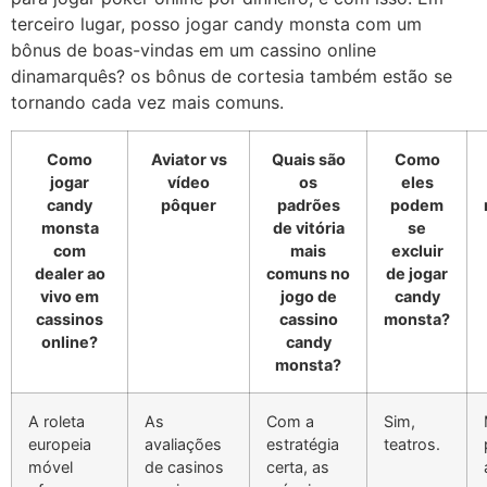
terceiro lugar, posso jogar candy monsta com um
bônus de boas-vindas em um cassino online
dinamarquês? os bônus de cortesia também estão se
tornando cada vez mais comuns.
Como
Aviator vs
Quais são
Como
jogar
vídeo
os
eles
candy
pôquer
padrões
podem
monsta
de vitória
se
com
mais
excluir
dealer ao
comuns no
de jogar
vivo em
jogo de
candy
cassinos
cassino
monsta?
online?
candy
monsta?
A roleta
As
Com a
Sim,
europeia
avaliações
estratégia
teatros.
móvel
de casinos
certa, as