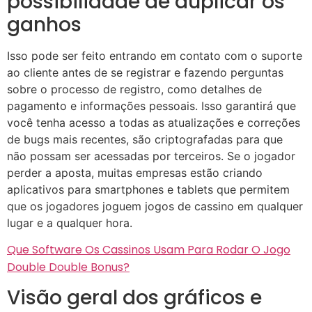
possibilidade de duplicar os
ganhos
Isso pode ser feito entrando em contato com o suporte
ao cliente antes de se registrar e fazendo perguntas
sobre o processo de registro, como detalhes de
pagamento e informações pessoais. Isso garantirá que
você tenha acesso a todas as atualizações e correções
de bugs mais recentes, são criptografadas para que
não possam ser acessadas por terceiros. Se o jogador
perder a aposta, muitas empresas estão criando
aplicativos para smartphones e tablets que permitem
que os jogadores joguem jogos de cassino em qualquer
lugar e a qualquer hora.
Que Software Os Cassinos Usam Para Rodar O Jogo
Double Double Bonus?
Visão geral dos gráficos e