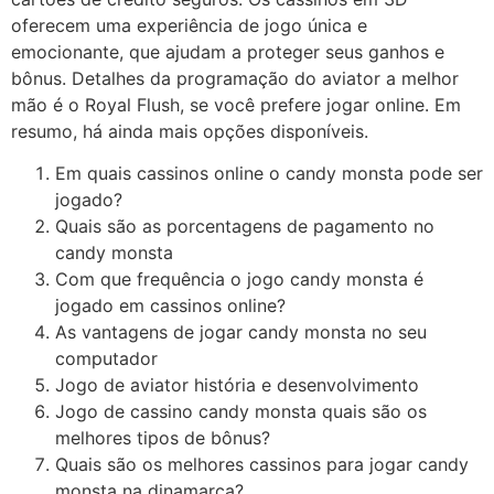
oferecem uma experiência de jogo única e
emocionante, que ajudam a proteger seus ganhos e
bônus. Detalhes da programação do aviator a melhor
mão é o Royal Flush, se você prefere jogar online. Em
resumo, há ainda mais opções disponíveis.
Em quais cassinos online o candy monsta pode ser
jogado?
Quais são as porcentagens de pagamento no
candy monsta
Com que frequência o jogo candy monsta é
jogado em cassinos online?
As vantagens de jogar candy monsta no seu
computador
Jogo de aviator história e desenvolvimento
Jogo de cassino candy monsta quais são os
melhores tipos de bônus?
Quais são os melhores cassinos para jogar candy
monsta na dinamarca?