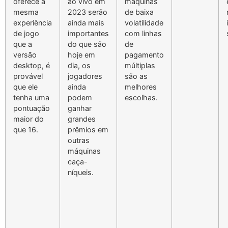
oferece a
ao vivo em
máquinas
mesma
2023 serão
de baixa
experiência
ainda mais
volatilidade
de jogo
importantes
com linhas
que a
do que são
de
versão
hoje em
pagamento
desktop, é
dia, os
múltiplas
provável
jogadores
são as
que ele
ainda
melhores
tenha uma
podem
escolhas.
pontuação
ganhar
maior do
grandes
que 16.
prêmios em
outras
máquinas
caça-
níqueis.