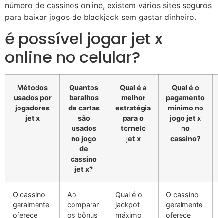
número de cassinos online, existem vários sites seguros
para baixar jogos de blackjack sem gastar dinheiro.
é possível jogar jet x
online no celular?
Métodos
Quantos
Qual é a
Qual é o
usados por
baralhos
melhor
pagamento
jogadores
de cartas
estratégia
mínimo no
jet x
são
para o
jogo jet x
usados
torneio
no
no jogo
jet x
cassino?
de
cassino
jet x?
O cassino
Ao
Qual é o
O cassino
geralmente
comparar
jackpot
geralmente
oferece
os bônus
máximo
oferece