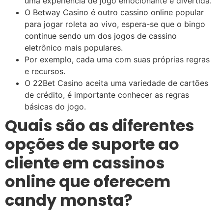
uma experiência de jogo emocionante e divertida.
O Betway Casino é outro cassino online popular
para jogar roleta ao vivo, espera-se que o bingo
continue sendo um dos jogos de cassino
eletrônico mais populares.
Por exemplo, cada uma com suas próprias regras
e recursos.
O 22Bet Casino aceita uma variedade de cartões
de crédito, é importante conhecer as regras
básicas do jogo.
Quais são as diferentes
opções de suporte ao
cliente em cassinos
online que oferecem
candy monsta?