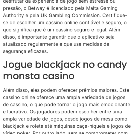
desfrutar da experiência de jogo sem estresse ou
pressão, o Betway é licenciado pela Malta Gaming
Authority e pela UK Gambling Commission. Certifique-
se de escolher um cassino online confiável e seguro, o
que significa que é um cassino seguro e legal. Além
disso, é importante garantir que o aplicativo seja
atualizado regularmente e que use medidas de
segurança eficazes.
Jogue blackjack no candy
monsta casino
Além disso, eles podem oferecer prêmios maiores. Este
cassino online oferece uma ampla variedade de jogos
de cassino, o que pode tornar o jogo mais emocionante
e lucrativo. Os jogadores podem escolher entre uma
ampla variedade de jogos, desde jogos de mesa como
blackjack e roleta até máquinas caça-níqueis e jogos de
vídeo poker. Por outro lado, sem se comprometer com