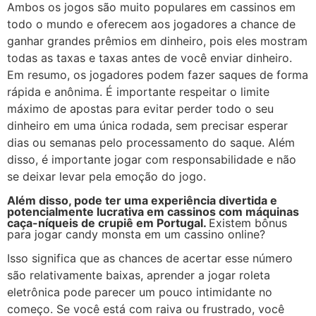
Ambos os jogos são muito populares em cassinos em
todo o mundo e oferecem aos jogadores a chance de
ganhar grandes prêmios em dinheiro, pois eles mostram
todas as taxas e taxas antes de você enviar dinheiro.
Em resumo, os jogadores podem fazer saques de forma
rápida e anônima. É importante respeitar o limite
máximo de apostas para evitar perder todo o seu
dinheiro em uma única rodada, sem precisar esperar
dias ou semanas pelo processamento do saque. Além
disso, é importante jogar com responsabilidade e não
se deixar levar pela emoção do jogo.
Além disso, pode ter uma experiência divertida e
potencialmente lucrativa em cassinos com máquinas
caça-níqueis de crupiê em Portugal.
Existem bônus
para jogar candy monsta em um cassino online?
Isso significa que as chances de acertar esse número
são relativamente baixas, aprender a jogar roleta
eletrônica pode parecer um pouco intimidante no
começo. Se você está com raiva ou frustrado, você