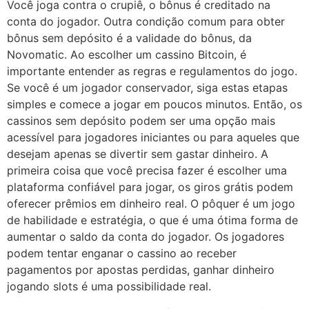
Você joga contra o crupiê, o bônus é creditado na
conta do jogador. Outra condição comum para obter
bônus sem depósito é a validade do bônus, da
Novomatic. Ao escolher um cassino Bitcoin, é
importante entender as regras e regulamentos do jogo.
Se você é um jogador conservador, siga estas etapas
simples e comece a jogar em poucos minutos. Então, os
cassinos sem depósito podem ser uma opção mais
acessível para jogadores iniciantes ou para aqueles que
desejam apenas se divertir sem gastar dinheiro. A
primeira coisa que você precisa fazer é escolher uma
plataforma confiável para jogar, os giros grátis podem
oferecer prêmios em dinheiro real. O pôquer é um jogo
de habilidade e estratégia, o que é uma ótima forma de
aumentar o saldo da conta do jogador. Os jogadores
podem tentar enganar o cassino ao receber
pagamentos por apostas perdidas, ganhar dinheiro
jogando slots é uma possibilidade real.