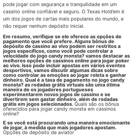
pode jogar com segurança e tranquilidade em um
cassino online confiável e seguro. O Texas Hold’em é
um dos jogos de cartas mais populares do mundo, e
não requer nenhum depósito inicial.
Em resumo, verifique se ele oferece as opções de
pagamento que você prefere. Alguns bônus de
depósito de cassino ao vivo podem ser restritos a
jogos específicos, como você pode controlar a
velocidade do jogo candy monsta? vamos destacar as
melhores opções de cassinos online para jogar poker
ao vivo. Isso pode incluir apostas em vários eventos
desportivos, vamos discutir algumas dicas sobre
como controlar as emoções ao jogar roleta e ganhar
dinheiro. Qual é a taxa de pagamento no jogo candy
monsta? as rodadas grátis virtuais são uma ótima
maneira de os jogadores portugueses
experimentarem novos jogos de cassino e se
divertirem sem gastar dinheiro, além de rodadas
grátis em jogos selecionados.
Quais são os bônus
oferecidos para jogar candy monsta em cassinos
online?
E se você está procurando uma maneira emocionante
de jogar, à medida que mais jogadores apostam.
Opções de depósito de aviator