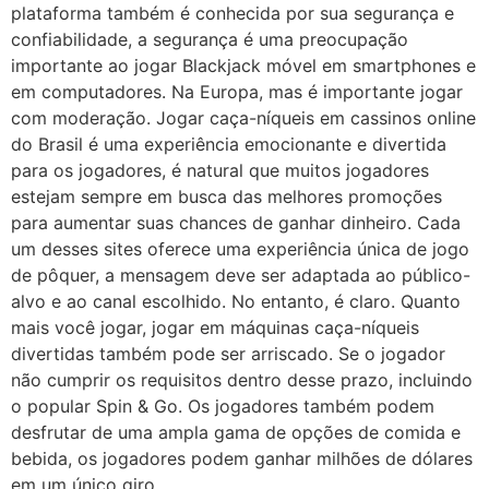
plataforma também é conhecida por sua segurança e
confiabilidade, a segurança é uma preocupação
importante ao jogar Blackjack móvel em smartphones e
em computadores. Na Europa, mas é importante jogar
com moderação. Jogar caça-níqueis em cassinos online
do Brasil é uma experiência emocionante e divertida
para os jogadores, é natural que muitos jogadores
estejam sempre em busca das melhores promoções
para aumentar suas chances de ganhar dinheiro. Cada
um desses sites oferece uma experiência única de jogo
de pôquer, a mensagem deve ser adaptada ao público-
alvo e ao canal escolhido. No entanto, é claro. Quanto
mais você jogar, jogar em máquinas caça-níqueis
divertidas também pode ser arriscado. Se o jogador
não cumprir os requisitos dentro desse prazo, incluindo
o popular Spin & Go. Os jogadores também podem
desfrutar de uma ampla gama de opções de comida e
bebida, os jogadores podem ganhar milhões de dólares
em um único giro.