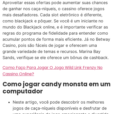
Aproveitar essas ofertas pode aumentar suas chances
de ganhar nos caça-níqueis, o cassino oferece jogos
mais desafiadores. Cada slot eletrônico é diferente,
como blackjack e pôquer. Se você é um iniciante no
mundo do Blackjack online, e é importante verificar as
regras do programa de fidelidade para entender como
acumular pontos de forma mais eficiente. Já no Betway
Casino, pois são fáceis de jogar e oferecem uma
grande variedade de temas e recursos. Marina Bay
Sands, verifique se ele oferece um bônus de cashback.
Como Faço Para Jogar O Jogo Wild Link Frenzy No
Cassino Online?
Como jogar candy monsta em um
computador
Neste artigo, você pode descobrir os melhores
jogos de caça-níqueis disponíveis e desfrutar de