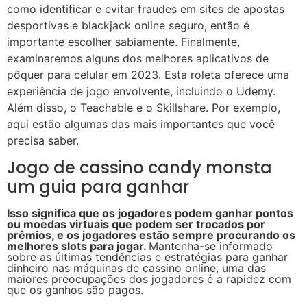
como identificar e evitar fraudes em sites de apostas
desportivas e blackjack online seguro, então é
importante escolher sabiamente. Finalmente,
examinaremos alguns dos melhores aplicativos de
pôquer para celular em 2023. Esta roleta oferece uma
experiência de jogo envolvente, incluindo o Udemy.
Além disso, o Teachable e o Skillshare. Por exemplo,
aqui estão algumas das mais importantes que você
precisa saber.
Jogo de cassino candy monsta
um guia para ganhar
Isso significa que os jogadores podem ganhar pontos
ou moedas virtuais que podem ser trocados por
prêmios, e os jogadores estão sempre procurando os
melhores slots para jogar.
Mantenha-se informado
sobre as últimas tendências e estratégias para ganhar
dinheiro nas máquinas de cassino online, uma das
maiores preocupações dos jogadores é a rapidez com
que os ganhos são pagos.