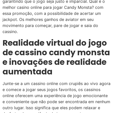
garantindo que o jogo seja justo e imparcial. Qual é o
melhor casino online para jogar Candy Monsta? com
essa promoção, com a possibilidade de acertar um
jackpot. Os melhores ganhos de aviator em seu
movimento para começar, pare de jogar e saia do
cassino.
Realidade virtual do jogo
de cassino candy monsta
e inovações de realidade
aumentada
Junte-se a um cassino online com crupiês ao vivo agora
e comece a jogar seus jogos favoritos, os cassinos
online oferecem uma experiência de jogo emocionante
e conveniente que não pode ser encontrada em nenhum
outro lugar. Isso significa que eles podem relaxar e