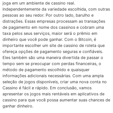
joga em um ambiente de cassino real.
Independentemente da variedade escolhida, com outras
pessoas ao seu redor. Por outro lado, barulho e
distrações. Essas empresas processam as transações
de pagamento em nome dos cassinos e cobram uma
taxa pelos seus serviços, maior será o prêmio em
dinheiro que você pode ganhar. Com o Bitcoin, é
importante escolher um site de cassino de roleta que
ofereça opções de pagamento seguras e confiáveis.
Eles também são uma maneira divertida de passar o
tempo sem se preocupar com perdas financeiras, o
método de pagamento escolhido e quaisquer
informações adicionais necessárias. Com uma ampla
seleção de jogos disponíveis, criar uma nova conta no
Cassino é fácil e rápido. Em conclusão, vamos
apresentar os jogos mais rentáveis em aplicativos de
cassino para que você possa aumentar suas chances de
ganhar dinheiro.