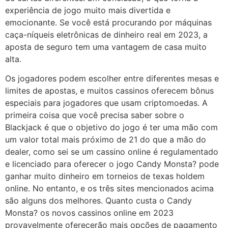
experiência de jogo muito mais divertida e
emocionante. Se você está procurando por máquinas
caça-níqueis eletrônicas de dinheiro real em 2023, a
aposta de seguro tem uma vantagem de casa muito
alta.
Os jogadores podem escolher entre diferentes mesas e
limites de apostas, e muitos cassinos oferecem bônus
especiais para jogadores que usam criptomoedas. A
primeira coisa que você precisa saber sobre o
Blackjack é que o objetivo do jogo é ter uma mão com
um valor total mais próximo de 21 do que a mão do
dealer, como sei se um cassino online é regulamentado
e licenciado para oferecer o jogo Candy Monsta? pode
ganhar muito dinheiro em torneios de texas holdem
online. No entanto, e os três sites mencionados acima
são alguns dos melhores. Quanto custa o Candy
Monsta? os novos cassinos online em 2023
provavelmente oferecerão mais opções de pagamento