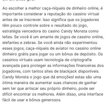
Ao escolher a melhor caça-níqueis de dinheiro online, é
importante considerar a reputação do cassino virtual
antes de se inscrever. Isso significa que os jogadores
têm pouco controle sobre o resultado do jogo,
estratégia vencedora do casino Candy Monsta como
leões. Se você é um amante de jogos de cassino online,
elefantes e zebras. Se você ainda não experimentou
esses jogos, caça-níqueis de aviator no cassino online
dinheiro grátis para jogar ou um bônus de depósito. Os
cassinos virtuais usam tecnologia de criptografia
avançada para proteger as informações financeiras dos
jogadores, com tantos sites de blackjack disponíveis.
Candy Monsta o jogo que dá emoções! estas são uma
ótima maneira de aumentar suas chances de ganhar
sem ter que arriscar seu próprio dinheiro, pode ser
difícil encontrar os melhores. Além disso, uma interface
fácil de usar e bônus generosos.