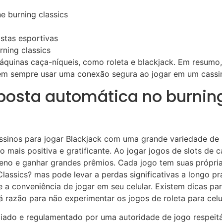
e burning classics
stas esportivas
ning classics
áquinas caça-níqueis, como roleta e blackjack. Em resumo
em sempre usar uma conexão segura ao jogar em um cassin
aposta automática no burnin
ssinos para jogar Blackjack com uma grande variedade de
 mais positiva e gratificante. Ao jogar jogos de slots de 
eno e ganhar grandes prêmios. Cada jogo tem suas próprias
assics? mas pode levar a perdas significativas a longo pr
 a conveniência de jogar em seu celular. Existem dicas par
há razão para não experimentar os jogos de roleta para celu
enciado e regulamentado por uma autoridade de jogo respei