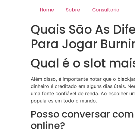
Home
Sobre
Consultoria
Quais São As Dif
Para Jogar Burni
Qual é o slot ma
Além disso, é importante notar que o blackj
dinheiro é creditado em alguns dias úteis. N
uma fonte confiável de renda. Ao escolher u
populares em todo o mundo.
Posso conversar com 
online?