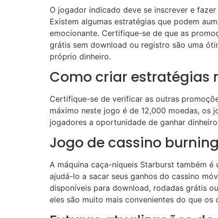
O jogador indicado deve se inscrever e faze
Existem algumas estratégias que podem aumen
emocionante. Certifique-se de que as promoç
grátis sem download ou registro são uma ótim
próprio dinheiro.
Como criar estratégias 
Certifique-se de verificar as outras promoçõ
máximo neste jogo é de 12,000 moedas, os j
jogadores a oportunidade de ganhar dinheiro 
Jogo de cassino burning 
A máquina caça-níqueis Starburst também é 
ajudá-lo a sacar seus ganhos do cassino móve
disponíveis para download, rodadas grátis o
eles são muito mais convenientes do que os c