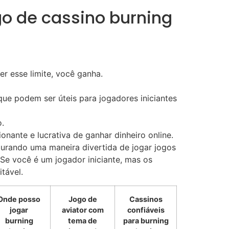
o de cassino burning
er esse limite, você ganha.
ue podem ser úteis para jogadores iniciantes
o.
nante e lucrativa de ganhar dinheiro online.
curando uma maneira divertida de jogar jogos
 Se você é um jogador iniciante, mas os
tável.
Onde posso
Jogo de
Cassinos
jogar
aviator com
confiáveis
burning
tema de
para burning