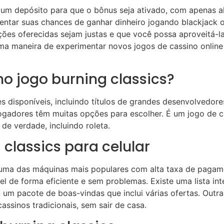
r um depósito para que o bônus seja ativado, com apenas a
tar suas chances de ganhar dinheiro jogando blackjack on
ões oferecidas sejam justas e que você possa aproveitá-la
a maneira de experimentar novos jogos de cassino online e
no jogo burning classics?
es disponíveis, incluindo títulos de grandes desenvolvedo
ogadores têm muitas opções para escolher. É um jogo de 
de verdade, incluindo roleta.
classics para celular
uma das máquinas mais populares com alta taxa de pagam
l de forma eficiente e sem problemas. Existe uma lista in
u um pacote de boas-vindas que inclui várias ofertas. Out
assinos tradicionais, sem sair de casa.