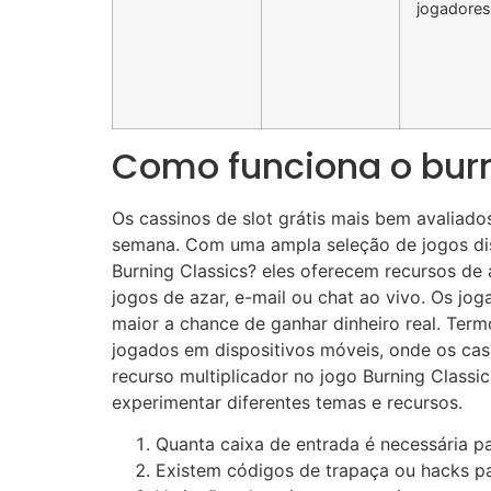
jogadores
Como funciona o burni
Os cassinos de slot grátis mais bem avaliad
semana. Com uma ampla seleção de jogos disp
Burning Classics? eles oferecem recursos de a
jogos de azar, e-mail ou chat ao vivo. Os 
maior a chance de ganhar dinheiro real. Ter
jogados em dispositivos móveis, onde os cas
recurso multiplicador no jogo Burning Class
experimentar diferentes temas e recursos.
Quanta caixa de entrada é necessária pa
Existem códigos de trapaça ou hacks pa