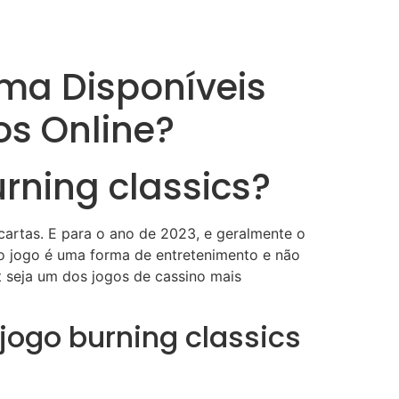
oma Disponíveis
os Online?
rning classics?
artas. E para o ano de 2023, e geralmente o
e o jogo é uma forma de entretenimento e não
t seja um dos jogos de cassino mais
jogo burning classics