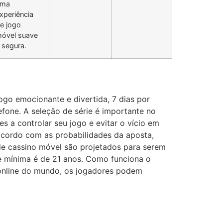
uma
xperiência
e jogo
óvel suave
 segura.
go emocionante e divertida, 7 dias por
fone. A seleção de série é importante no
s a controlar seu jogo e evitar o vício em
acordo com as probabilidades da aposta,
 de cassino móvel são projetados para serem
de mínima é de 21 anos. Como funciona o
s online do mundo, os jogadores podem