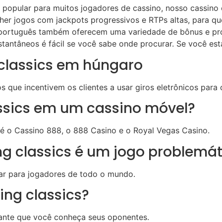
a popular para muitos jogadores de cassino, nosso cassin
her jogos com jackpots progressivos e RTPs altas, para q
 português também oferecem uma variedade de bônus e pro
antâneos é fácil se você sabe onde procurar. Se você está
 classics em húngaro
os que incentivem os clientes a usar giros eletrônicos para
ssics em um cassino móvel?
é o Cassino 888, o 888 Casino e o Royal Vegas Casino.
ng classics é um jogo problemát
ar para jogadores de todo o mundo.
ing classics?
tante que você conheça seus oponentes.