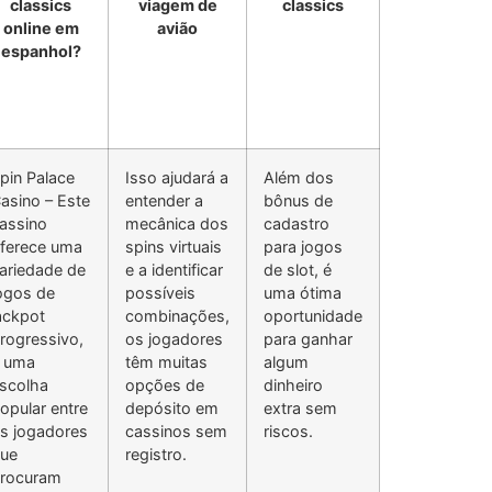
classics
viagem de
classics
online em
avião
espanhol?
pin Palace
Isso ajudará a
Além dos
asino – Este
entender a
bônus de
assino
mecânica dos
cadastro
ferece uma
spins virtuais
para jogos
ariedade de
e a identificar
de slot, é
ogos de
possíveis
uma ótima
ackpot
combinações,
oportunidade
rogressivo,
os jogadores
para ganhar
 uma
têm muitas
algum
scolha
opções de
dinheiro
opular entre
depósito em
extra sem
s jogadores
cassinos sem
riscos.
ue
registro.
rocuram