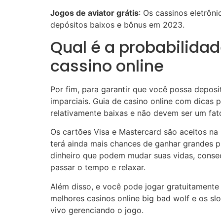
Jogos de aviator grátis
: Os cassinos eletrôn
depósitos baixos e bônus em 2023.
Qual é a probabilida
cassino online
Por fim, para garantir que você possa deposi
imparciais. Guia de casino online com dicas
relativamente baixas e não devem ser um fa
Os cartões Visa e Mastercard são aceitos na
terá ainda mais chances de ganhar grandes pr
dinheiro que podem mudar suas vidas, consequ
passar o tempo e relaxar.
Além disso, e você pode jogar gratuitamente
melhores casinos online big bad wolf e os slo
vivo gerenciando o jogo.