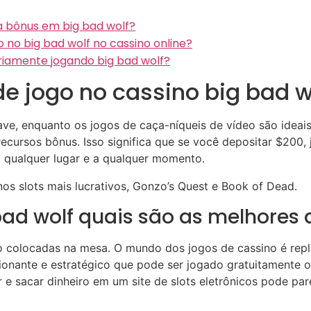
ra bônus em big bad wolf?
no big bad wolf no cassino online?
riamente jogando big bad wolf?
de jogo no cassino big bad w
uave, enquanto os jogos de caça-níqueis de vídeo são idea
recursos bônus. Isso significa que se você depositar $20
m qualquer lugar e a qualquer momento.
nos slots mais lucrativos, Gonzo’s Quest e Book of Dead.
bad wolf quais são as melhores
o colocadas na mesa. O mundo dos jogos de cassino é repl
onante e estratégico que pode ser jogado gratuitamente on
r e sacar dinheiro em um site de slots eletrônicos pode pa