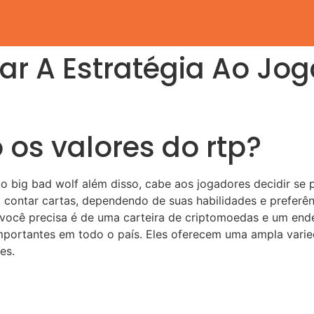
r A Estratégia Ao Jog
 os valores do rtp?
o big bad wolf além disso, cabe aos jogadores decidir se 
a contar cartas, dependendo de suas habilidades e preferê
 você precisa é de uma carteira de criptomoedas e um ende
importantes em todo o país. Eles oferecem uma ampla vari
es.