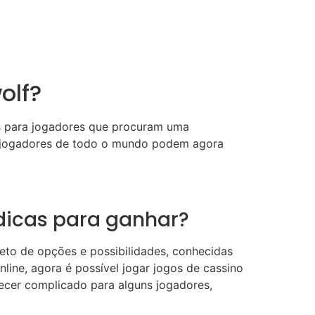
olf?
is para jogadores que procuram uma
0, jogadores de todo o mundo podem agora
 dicas para ganhar?
eto de opções e possibilidades, conhecidas
line, agora é possível jogar jogos de cassino
recer complicado para alguns jogadores,