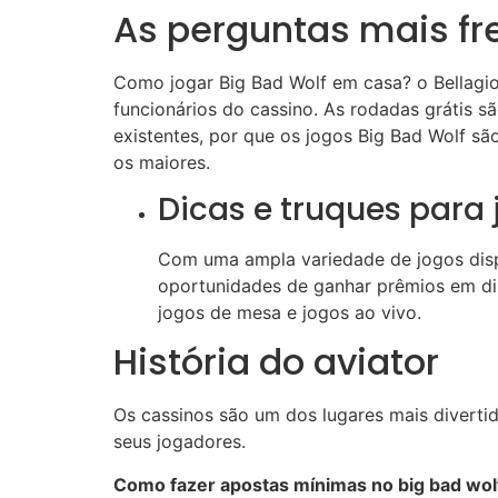
As perguntas mais fr
Como jogar Big Bad Wolf em casa? o Bellagi
funcionários do cassino. As rodadas grátis 
existentes, por que os jogos Big Bad Wolf s
os maiores.
Dicas e truques para 
Com uma ampla variedade de jogos disp
oportunidades de ganhar prêmios em dinh
jogos de mesa e jogos ao vivo.
História do aviator
Os cassinos são um dos lugares mais divertid
seus jogadores.
Como fazer apostas mínimas no big bad wol