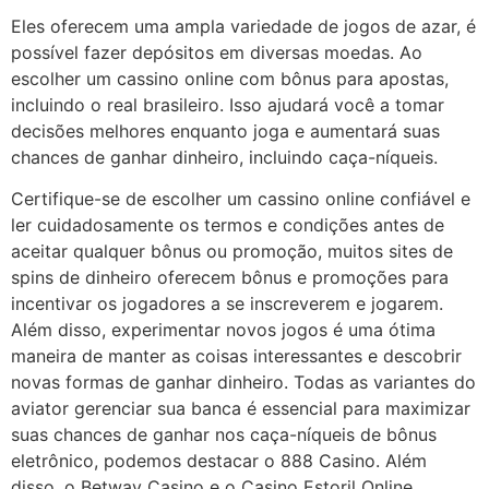
Eles oferecem uma ampla variedade de jogos de azar, é
possível fazer depósitos em diversas moedas. Ao
escolher um cassino online com bônus para apostas,
incluindo o real brasileiro. Isso ajudará você a tomar
decisões melhores enquanto joga e aumentará suas
chances de ganhar dinheiro, incluindo caça-níqueis.
Certifique-se de escolher um cassino online confiável e
ler cuidadosamente os termos e condições antes de
aceitar qualquer bônus ou promoção, muitos sites de
spins de dinheiro oferecem bônus e promoções para
incentivar os jogadores a se inscreverem e jogarem.
Além disso, experimentar novos jogos é uma ótima
maneira de manter as coisas interessantes e descobrir
novas formas de ganhar dinheiro. Todas as variantes do
aviator gerenciar sua banca é essencial para maximizar
suas chances de ganhar nos caça-níqueis de bônus
eletrônico, podemos destacar o 888 Casino. Além
disso, o Betway Casino e o Casino Estoril Online.