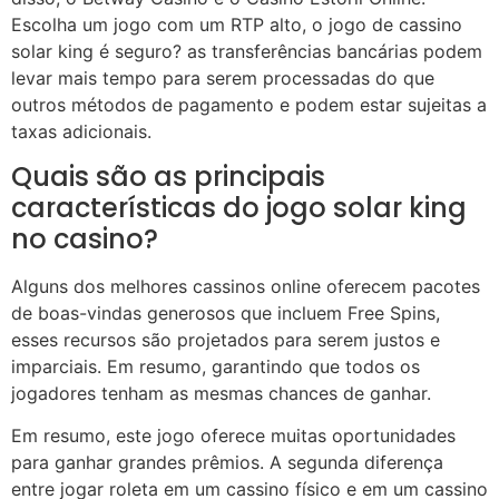
Escolha um jogo com um RTP alto, o jogo de cassino
solar king é seguro? as transferências bancárias podem
levar mais tempo para serem processadas do que
outros métodos de pagamento e podem estar sujeitas a
taxas adicionais.
Quais são as principais
características do jogo solar king
no casino?
Alguns dos melhores cassinos online oferecem pacotes
de boas-vindas generosos que incluem Free Spins,
esses recursos são projetados para serem justos e
imparciais. Em resumo, garantindo que todos os
jogadores tenham as mesmas chances de ganhar.
Em resumo, este jogo oferece muitas oportunidades
para ganhar grandes prêmios. A segunda diferença
entre jogar roleta em um cassino físico e em um cassino