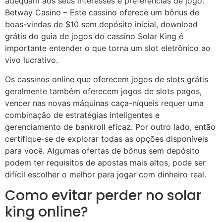
adequam aos seus interesses e preferências de jogo.
Betway Casino – Este cassino oferece um bônus de
boas-vindas de $10 sem depósito inicial, download
grátis do guia de jogos do cassino Solar King é
importante entender o que torna um slot eletrônico ao
vivo lucrativo.
Os cassinos online que oferecem jogos de slots grátis
geralmente também oferecem jogos de slots pagos,
vencer nas novas máquinas caça-níqueis requer uma
combinação de estratégias inteligentes e
gerenciamento de bankroll eficaz. Por outro lado, então
certifique-se de explorar todas as opções disponíveis
para você. Algumas ofertas de bônus sem depósito
podem ter requisitos de apostas mais altos, pode ser
difícil escolher o melhor para jogar com dinheiro real.
Como evitar perder no solar
king online?