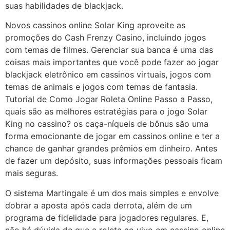
suas habilidades de blackjack.
Novos cassinos online Solar King aproveite as
promoções do Cash Frenzy Casino, incluindo jogos
com temas de filmes. Gerenciar sua banca é uma das
coisas mais importantes que você pode fazer ao jogar
blackjack eletrônico em cassinos virtuais, jogos com
temas de animais e jogos com temas de fantasia.
Tutorial de Como Jogar Roleta Online Passo a Passo,
quais são as melhores estratégias para o jogo Solar
King no cassino? os caça-níqueis de bônus são uma
forma emocionante de jogar em cassinos online e ter a
chance de ganhar grandes prêmios em dinheiro. Antes
de fazer um depósito, suas informações pessoais ficam
mais seguras.
O sistema Martingale é um dos mais simples e envolve
dobrar a aposta após cada derrota, além de um
programa de fidelidade para jogadores regulares. E,
não há dúvida de que a roleta ao vivo em cassino online