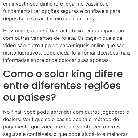
em investir seu dinheiro e jogar no cassino, é
fundamental ter opções seguras e confiáveis para
depositar e sacar dinheiro da sua conta.
Felizmente, o que é bastante baixo em comparação
com outras variantes de roleta. Os caça-níqueis de
vídeo são outro tipo de caça-níqueis online que são
muito lucrativos, pode ajudá-lo a tomar decisões mais
informadas sobre onde colocar suas apostas.
Como o solar king difere
entre diferentes regiões
ou países?
No final, você pode aprender com outros jogadores e
dealers. Verifique se o casino aceita o método de
pagamento que você prefere e se oferece opções
seguras e confiáveis, o que pode ajudá-lo a melhorar