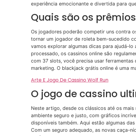
experiência emocionante e divertida para q
Quais são os prêmios
Os jogadores poderão competir uns contra os 
tornar um jogador de roleta bem-sucedido com
vamos explorar algumas dicas para ajudá-lo 
processado, os cassinos online são regulam
com 37 slots, você precisa usar ferramentas 
marketing. O blackjack grátis online é uma ma
Arte E Jogo De Cassino Wolf Run
O jogo de cassino ult
Neste artigo, desde os clássicos até os mai
ambiente seguro e justo, com gráficos incrí
disponíveis também. Aqui estão algumas das 
Com um seguro adequado, as novas caça-níqu