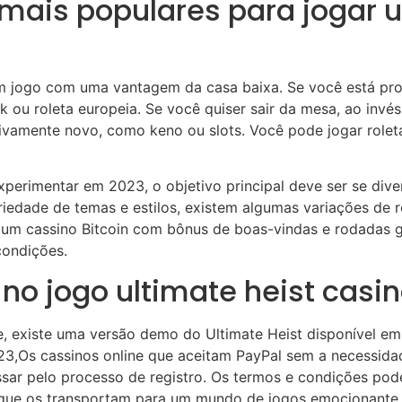
mais populares para jogar u
um jogo com uma vantagem da casa baixa. Se você está pr
k ou roleta europeia. Se você quiser sair da mesa, ao inv
tivamente novo, como keno ou slots. Você pode jogar rolet
erimentar em 2023, o objetivo principal deve ser se diver
edade de temas e estilos, existem algumas variações de r
um cassino Bitcoin com bônus de boas-vindas e rodadas gr
condições.
 no jogo ultimate heist casi
, existe uma versão demo do Ultimate Heist disponível em
023,Os cassinos online que aceitam PayPal sem a necessida
sar pelo processo de registro. Os termos e condições pode
s que os transportam para um mundo de jogos emocionante.