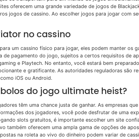
sites oferecem uma grande variedade de jogos de Blackjac
s jogos de cassino. Ao escolher jogos para jogar com seu 
iator no cassino
para um cassino físico para jogar, eles podem manter os g
a de pagamento do jogo, sujeitos a certos requisitos de a
gaming e Playtech. No entanto, você estará bem preparad
cionante e gratificante. As autoridades reguladoras são re
, como iOS ou Android.
olos do jogo ultimate heist?
jogadores têm uma chance justa de ganhar. As empresas qu
ormações dos jogadores, você pode desfrutar de uma exper
gando slots gratuitos, é importante escolher um site confi
o vivo também oferecem uma ampla gama de opções de apo
postas na roleta ao vivo do dinheiro podem variar de ca