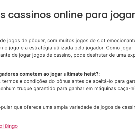
 cassinos online para jogar
de jogos de pôquer, com muitos jogos de slot emocionante
 o jogo e a estratégia utilizada pelo jogador. Como jogar 
nte de jogar jogos de cassino, pode desfrutar de uma exp
ogadores cometem ao jogar ultimate heist?
:
 termos e condições do bônus antes de aceitá-lo para gara
 nenhum truque garantido para ganhar em máquinas caça-níq
pular que oferece uma ampla variedade de jogos de cassin
l Bingo