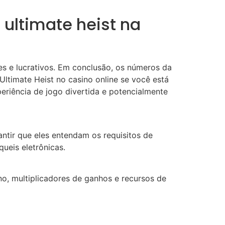
 ultimate heist na
s e lucrativos. Em conclusão, os números da
Ultimate Heist no casino online se você está
eriência de jogo divertida e potencialmente
ntir que eles entendam os requisitos de
ueis eletrônicas.
o, multiplicadores de ganhos e recursos de