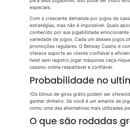
para seus jogadores. Isso pode ser muito e
especiais.
Com a crescente demanda por jogos de cassin
estratégias, mas não é impossível. Quais apos
conhecido por sua jogabilidade emocionante e
variedade de jogos. Cada um desses jogos o
promoções regulares. O Betway Casino é conh
oferece suporte ao cliente confiável e eficie
heist sem registro jogar máquinas caça-níque
cassino online respeitável e confiável.
Probabilidade no ulti
1Os bônus de giros grátis podem ser ofereci
ganhar dinheiro. Se você é um amante de jo
como uma das alternativas mais utilizadas p
O que são rodadas grá