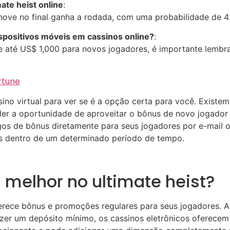
ate heist online
:
ove no final ganha a rodada, com uma probabilidade de 
ispositivos móveis em cassinos online?
:
 até US$ 1,000 para novos jogadores, é importante lembr
rtune
ino virtual para ver se é a opção certa para você. Existe
der a oportunidade de aproveitar o bônus de novo jogador
os de bônus diretamente para seus jogadores por e-mail o
as dentro de um determinado período de tempo.
melhor no ultimate heist?
rece bônus e promoções regulares para seus jogadores. A
azer um depósito mínimo, os cassinos eletrônicos oferec