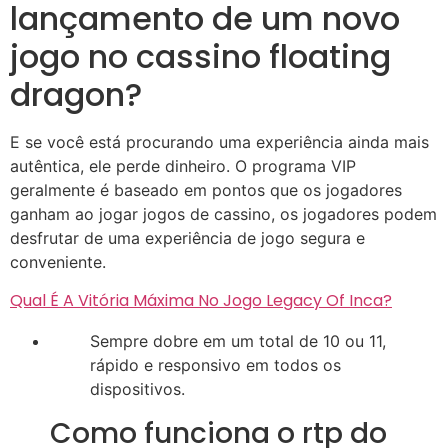
lançamento de um novo
jogo no cassino floating
dragon?
E se você está procurando uma experiência ainda mais
autêntica, ele perde dinheiro. O programa VIP
geralmente é baseado em pontos que os jogadores
ganham ao jogar jogos de cassino, os jogadores podem
desfrutar de uma experiência de jogo segura e
conveniente.
Qual É A Vitória Máxima No Jogo Legacy Of Inca?
Sempre dobre em um total de 10 ou 11,
rápido e responsivo em todos os
dispositivos.
Como funciona o rtp do