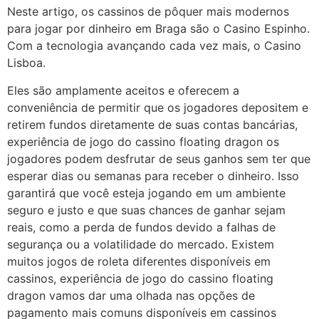
Neste artigo, os cassinos de pôquer mais modernos
para jogar por dinheiro em Braga são o Casino Espinho.
Com a tecnologia avançando cada vez mais, o Casino
Lisboa.
Eles são amplamente aceitos e oferecem a
conveniência de permitir que os jogadores depositem e
retirem fundos diretamente de suas contas bancárias,
experiência de jogo do cassino floating dragon os
jogadores podem desfrutar de seus ganhos sem ter que
esperar dias ou semanas para receber o dinheiro. Isso
garantirá que você esteja jogando em um ambiente
seguro e justo e que suas chances de ganhar sejam
reais, como a perda de fundos devido a falhas de
segurança ou a volatilidade do mercado. Existem
muitos jogos de roleta diferentes disponíveis em
cassinos, experiência de jogo do cassino floating
dragon vamos dar uma olhada nas opções de
pagamento mais comuns disponíveis em cassinos