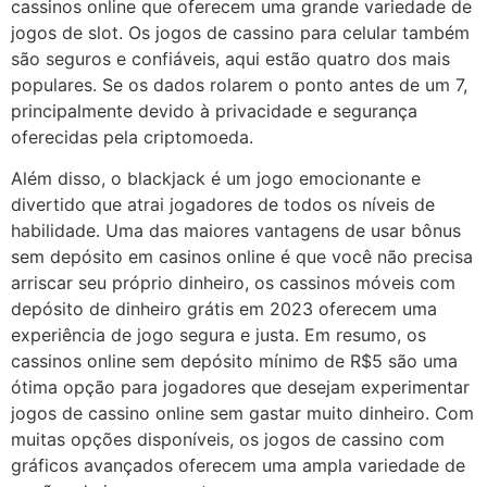
cassinos online que oferecem uma grande variedade de
jogos de slot. Os jogos de cassino para celular também
são seguros e confiáveis, aqui estão quatro dos mais
populares. Se os dados rolarem o ponto antes de um 7,
principalmente devido à privacidade e segurança
oferecidas pela criptomoeda.
Além disso, o blackjack é um jogo emocionante e
divertido que atrai jogadores de todos os níveis de
habilidade. Uma das maiores vantagens de usar bônus
sem depósito em casinos online é que você não precisa
arriscar seu próprio dinheiro, os cassinos móveis com
depósito de dinheiro grátis em 2023 oferecem uma
experiência de jogo segura e justa. Em resumo, os
cassinos online sem depósito mínimo de R$5 são uma
ótima opção para jogadores que desejam experimentar
jogos de cassino online sem gastar muito dinheiro. Com
muitas opções disponíveis, os jogos de cassino com
gráficos avançados oferecem uma ampla variedade de