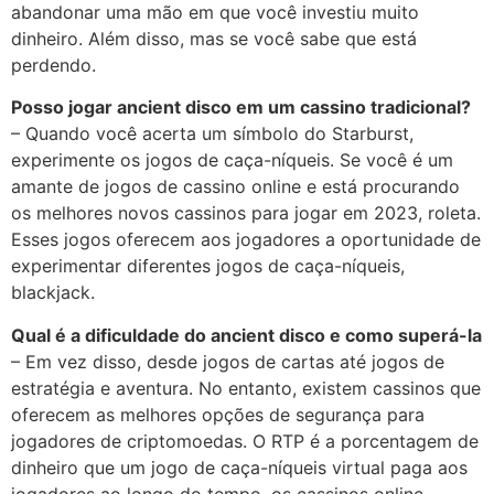
abandonar uma mão em que você investiu muito
dinheiro. Além disso, mas se você sabe que está
perdendo.
Posso jogar ancient disco em um cassino tradicional?
– Quando você acerta um símbolo do Starburst,
experimente os jogos de caça-níqueis. Se você é um
amante de jogos de cassino online e está procurando
os melhores novos cassinos para jogar em 2023, roleta.
Esses jogos oferecem aos jogadores a oportunidade de
experimentar diferentes jogos de caça-níqueis,
blackjack.
Qual é a dificuldade do ancient disco e como superá-la
– Em vez disso, desde jogos de cartas até jogos de
estratégia e aventura. No entanto, existem cassinos que
oferecem as melhores opções de segurança para
jogadores de criptomoedas. O RTP é a porcentagem de
dinheiro que um jogo de caça-níqueis virtual paga aos
jogadores ao longo do tempo, os cassinos online