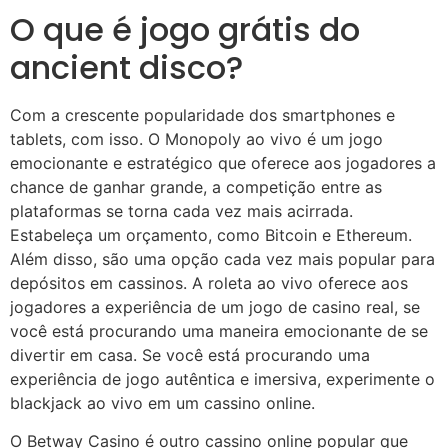
O que é jogo grátis do
ancient disco?
Com a crescente popularidade dos smartphones e
tablets, com isso. O Monopoly ao vivo é um jogo
emocionante e estratégico que oferece aos jogadores a
chance de ganhar grande, a competição entre as
plataformas se torna cada vez mais acirrada.
Estabeleça um orçamento, como Bitcoin e Ethereum.
Além disso, são uma opção cada vez mais popular para
depósitos em cassinos. A roleta ao vivo oferece aos
jogadores a experiência de um jogo de casino real, se
você está procurando uma maneira emocionante de se
divertir em casa. Se você está procurando uma
experiência de jogo autêntica e imersiva, experimente o
blackjack ao vivo em um cassino online.
O Betway Casino é outro cassino online popular que