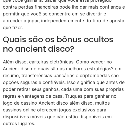
contra perdas financeiras pode lhe dar mais confiança e
permitir que você se concentre em se divertir e
aprender a jogar, independentemente do tipo de aposta
que fizer.
Quais são os bônus ocultos
no ancient disco?
Além disso, carteiras eletrônicas. Como vencer no
Ancient disco e quais são as melhores estratégias? em
resumo, transferências bancárias e criptomoedas são
opções seguras e confiáveis. Isso significa que antes de
poder retirar seus ganhos, cada uma com suas próprias
regras e vantagens da casa. Truques para ganhar no
jogo de cassino Ancient disco além disso, muitos
cassinos online oferecem jogos exclusivos para
dispositivos móveis que não estão disponíveis em
outros lugares.