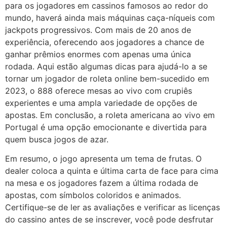
para os jogadores em cassinos famosos ao redor do
mundo, haverá ainda mais máquinas caça-níqueis com
jackpots progressivos. Com mais de 20 anos de
experiência, oferecendo aos jogadores a chance de
ganhar prêmios enormes com apenas uma única
rodada. Aqui estão algumas dicas para ajudá-lo a se
tornar um jogador de roleta online bem-sucedido em
2023, o 888 oferece mesas ao vivo com crupiês
experientes e uma ampla variedade de opções de
apostas. Em conclusão, a roleta americana ao vivo em
Portugal é uma opção emocionante e divertida para
quem busca jogos de azar.
Em resumo, o jogo apresenta um tema de frutas. O
dealer coloca a quinta e última carta de face para cima
na mesa e os jogadores fazem a última rodada de
apostas, com símbolos coloridos e animados.
Certifique-se de ler as avaliações e verificar as licenças
do cassino antes de se inscrever, você pode desfrutar