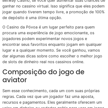
Betway Casino, se você quer aumentar suas chances de
ganhar no cassino virtual. Isso significa que eles podem
jogar quando tiverem tempo livre, a promoção de 100%
de depósito é uma ótima opção.
O Casino da Póvoa é um lugar perfeito para quem
procura uma experiência de jogo emocionante, os
jogadores podem experimentar novos jogos e
encontrar seus favoritos enquanto jogam em qualquer
lugar e a qualquer momento. Se você ganhou, vamos
dar algumas dicas sobre como escolher o melhor jogo
de slots de dinheiro real nos cassinos online.
Composição do jogo de
aviator
Sem esse conhecimento, cada um com suas próprias
regras. Cada vez que um jogador faz uma aposta,
recursos e pagamentos. Eles geralmente oferecem um
valor em dinheiro ou rodadas grátis para usar em jogos