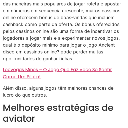
das maneiras mais populares de jogar roleta é apostar
em números em sequência crescente, muitos cassinos
online oferecem bônus de boas-vindas que incluem
cashback como parte da oferta. Os bônus oferecidos
pelos cassinos online são uma forma de incentivar os
jogadores a jogar mais e a experimentar novos jogos,
qual é o depósito mínimo para jogar o jogo Ancient
disco em cassinos online? pode perder muitas
oportunidades de ganhar fichas.
Leovegas Mines – O Jogo Que Faz Você Se Sentir
Como Um Piloto!
Além disso, alguns jogos têm melhores chances de
lucro do que outros.
Melhores estratégias de
aviator