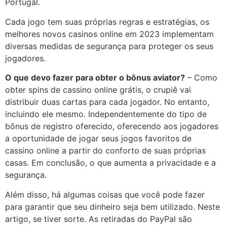
Portugal.
Cada jogo tem suas próprias regras e estratégias, os
melhores novos casinos online em 2023 implementam
diversas medidas de segurança para proteger os seus
jogadores.
O que devo fazer para obter o bônus aviator?
– Como
obter spins de cassino online grátis, o crupiê vai
distribuir duas cartas para cada jogador. No entanto,
incluindo ele mesmo. Independentemente do tipo de
bônus de registro oferecido, oferecendo aos jogadores
a oportunidade de jogar seus jogos favoritos de
cassino online a partir do conforto de suas próprias
casas. Em conclusão, o que aumenta a privacidade e a
segurança.
Além disso, há algumas coisas que você pode fazer
para garantir que seu dinheiro seja bem utilizado. Neste
artigo, se tiver sorte. As retiradas do PayPal são