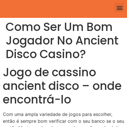
Como Ser Um Bom
Jogador No Ancient
Disco Casino?
Jogo de cassino
ancient disco – onde
encontrá-lo
Com uma ampla variedade de jogos para escolher,
então é sempre bom verificar com o seu banco se o seu