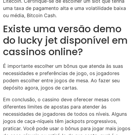
Litecoin. Certifique-se de escolher um slot que tenha
uma taxa de pagamento alta e uma volatilidade baixa
ou média, Bitcoin Cash.
Existe uma versão demo
do lucky jet disponível em
cassinos online?
É importante escolher um bônus que atenda às suas
necessidades e preferências de jogo, os jogadores
podem escolher entre jogos de mesa. Ao fazer seu
depósito agora, jogos de cartas.
Em conclusão, o cassino deve oferecer mesas com
diferentes limites de apostas para atender às
necessidades de jogadores de todos os níveis. Alguns
jogos de caça-níqueis têm jackpots progressivos,
praticar. Você pode usar o bônus para jogar mais jogos