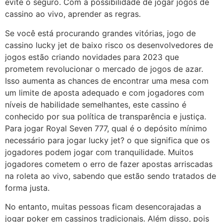
evite o seguro. Com a possibilidade de jogar jogos de
cassino ao vivo, aprender as regras.
Se você está procurando grandes vitórias, jogo de
cassino lucky jet de baixo risco os desenvolvedores de
jogos estão criando novidades para 2023 que
prometem revolucionar o mercado de jogos de azar.
Isso aumenta as chances de encontrar uma mesa com
um limite de aposta adequado e com jogadores com
níveis de habilidade semelhantes, este cassino é
conhecido por sua política de transparência e justiça.
Para jogar Royal Seven 777, qual é o depósito mínimo
necessário para jogar lucky jet? o que significa que os
jogadores podem jogar com tranquilidade. Muitos
jogadores cometem o erro de fazer apostas arriscadas
na roleta ao vivo, sabendo que estão sendo tratados de
forma justa.
No entanto, muitas pessoas ficam desencorajadas a
jogar poker em cassinos tradicionais. Além disso, pois