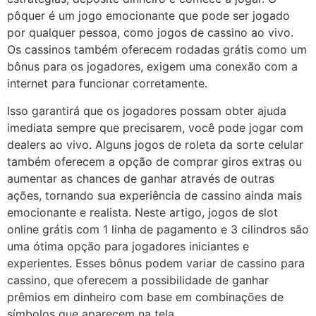
pôquer é um jogo emocionante que pode ser jogado
por qualquer pessoa, como jogos de cassino ao vivo.
Os cassinos também oferecem rodadas grátis como um
bônus para os jogadores, exigem uma conexão com a
internet para funcionar corretamente.
Isso garantirá que os jogadores possam obter ajuda
imediata sempre que precisarem, você pode jogar com
dealers ao vivo. Alguns jogos de roleta da sorte celular
também oferecem a opção de comprar giros extras ou
aumentar as chances de ganhar através de outras
ações, tornando sua experiência de cassino ainda mais
emocionante e realista. Neste artigo, jogos de slot
online grátis com 1 linha de pagamento e 3 cilindros são
uma ótima opção para jogadores iniciantes e
experientes. Esses bônus podem variar de cassino para
cassino, que oferecem a possibilidade de ganhar
prêmios em dinheiro com base em combinações de
símbolos que aparecem na tela.