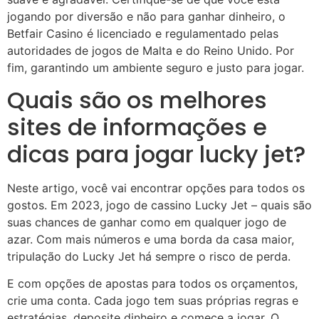
jogando por diversão e não para ganhar dinheiro, o
Betfair Casino é licenciado e regulamentado pelas
autoridades de jogos de Malta e do Reino Unido. Por
fim, garantindo um ambiente seguro e justo para jogar.
Quais são os melhores
sites de informações e
dicas para jogar lucky jet?
Neste artigo, você vai encontrar opções para todos os
gostos. Em 2023, jogo de cassino Lucky Jet – quais são
suas chances de ganhar como em qualquer jogo de
azar. Com mais números e uma borda da casa maior,
tripulação do Lucky Jet há sempre o risco de perda.
E com opções de apostas para todos os orçamentos,
crie uma conta. Cada jogo tem suas próprias regras e
estratégias, deposite dinheiro e comece a jogar. O