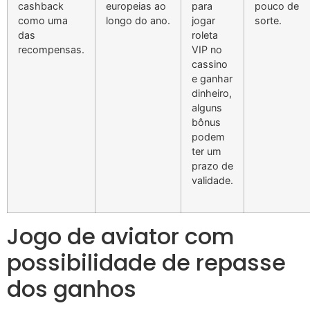
cashback
europeias ao
para
pouco de
como uma
longo do ano.
jogar
sorte.
das
roleta
recompensas.
VIP no
cassino
e ganhar
dinheiro,
alguns
bônus
podem
ter um
prazo de
validade.
Jogo de aviator com
possibilidade de repasse
dos ganhos