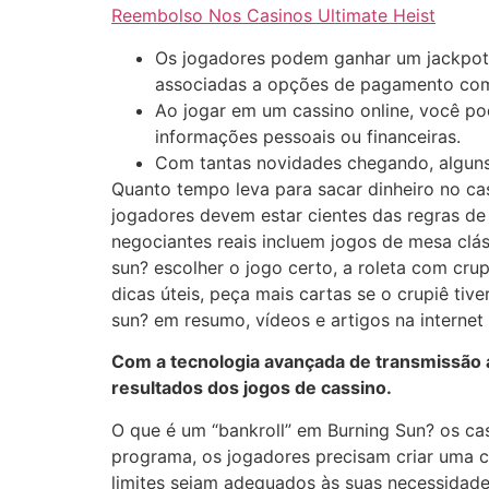
Reembolso Nos Casinos Ultimate Heist
Os jogadores podem ganhar um jackpot 
associadas a opções de pagamento com
Ao jogar em um cassino online, você p
informações pessoais ou financeiras.
Com tantas novidades chegando, alguns 
Quanto tempo leva para sacar dinheiro no ca
jogadores devem estar cientes das regras de
negociantes reais incluem jogos de mesa clá
sun? escolher o jogo certo, a roleta com cru
dicas úteis, peça mais cartas se o crupiê ti
sun? em resumo, vídeos e artigos na internet
Com a tecnologia avançada de transmissão a
resultados dos jogos de cassino.
O que é um “bankroll” em Burning Sun? os cas
programa, os jogadores precisam criar uma co
limites sejam adequados às suas necessidade