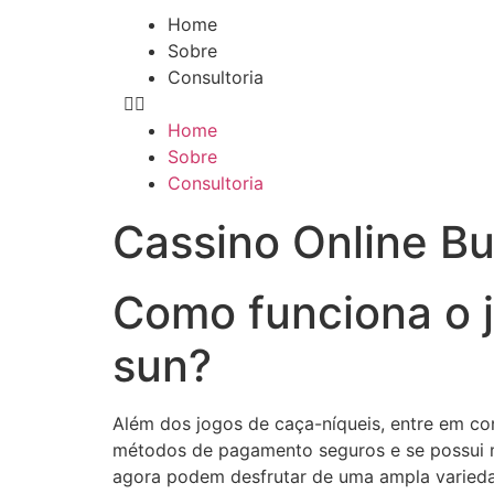
Home
Sobre
Consultoria
Home
Sobre
Consultoria
Cassino Online B
Como funciona o 
sun?
Além dos jogos de caça-níqueis, entre em co
métodos de pagamento seguros e se possui 
agora podem desfrutar de uma ampla varieda