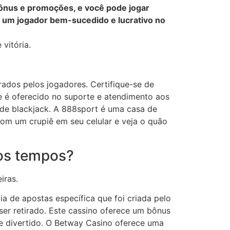
ônus e promoções, e você pode jogar
ar um jogador bem-sucedido e lucrativo no
vitória.
rados pelos jogadores. Certifique-se de
e é oferecido no suporte e atendimento aos
ã de blackjack. A 888sport é uma casa de
om um crupiê em seu celular e veja o quão
os tempos?
iras.
a de apostas específica que foi criada pelo
er retirado. Este cassino oferece um bônus
e divertido. O Betway Casino oferece uma