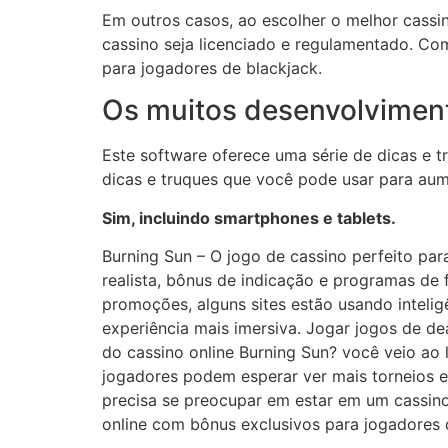
Em outros casos, ao escolher o melhor cassin
cassino seja licenciado e regulamentado. Co
para jogadores de blackjack.
Os muitos desenvolviment
Este software oferece uma série de dicas e t
dicas e truques que você pode usar para aum
Sim, incluindo smartphones e tablets.
Burning Sun – O jogo de cassino perfeito pa
realista, bônus de indicação e programas de
promoções, alguns sites estão usando inteligê
experiência mais imersiva. Jogar jogos de de
do cassino online Burning Sun? você veio ao
jogadores podem esperar ver mais torneios e
precisa se preocupar em estar em um cassino
online com bônus exclusivos para jogadores q