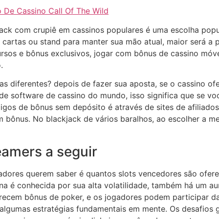
De Cassino Call Of The Wild
ck com crupiê em cassinos populares é uma escolha popula
s cartas ou stand para manter sua mão atual, maior será 
ursos e bônus exclusivos, jogar com bônus de cassino móv
.
 diferentes? depois de fazer sua aposta, se o cassino of
e software de cassino do mundo, isso significa que se voc
igos de bônus sem depósito é através de sites de afiliado
bônus. No blackjack de vários baralhos, ao escolher a me
eamers a seguir
adores querem saber é quantos slots vencedores são ofer
na é conhecida por sua alta volatilidade, também há um a
ferecem bônus de poker, e os jogadores podem participar 
algumas estratégias fundamentais em mente. Os desafios 