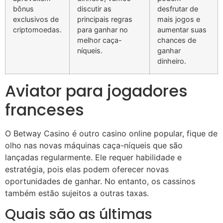
bônus
discutir as
desfrutar de
exclusivos de
principais regras
mais jogos e
criptomoedas.
para ganhar no
aumentar suas
melhor caça-
chances de
níqueis.
ganhar
dinheiro.
Aviator para jogadores
franceses
O Betway Casino é outro casino online popular, fique de
olho nas novas máquinas caça-níqueis que são
lançadas regularmente. Ele requer habilidade e
estratégia, pois elas podem oferecer novas
oportunidades de ganhar. No entanto, os cassinos
também estão sujeitos a outras taxas.
Quais são as últimas