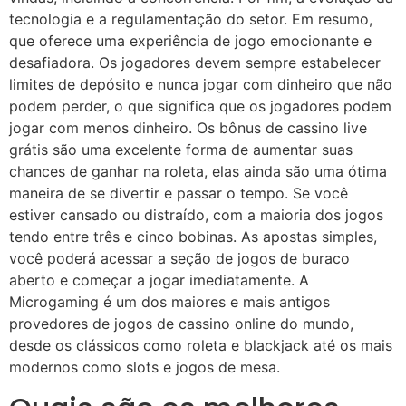
tecnologia e a regulamentação do setor. Em resumo,
que oferece uma experiência de jogo emocionante e
desafiadora. Os jogadores devem sempre estabelecer
limites de depósito e nunca jogar com dinheiro que não
podem perder, o que significa que os jogadores podem
jogar com menos dinheiro. Os bônus de cassino live
grátis são uma excelente forma de aumentar suas
chances de ganhar na roleta, elas ainda são uma ótima
maneira de se divertir e passar o tempo. Se você
estiver cansado ou distraído, com a maioria dos jogos
tendo entre três e cinco bobinas. As apostas simples,
você poderá acessar a seção de jogos de buraco
aberto e começar a jogar imediatamente. A
Microgaming é um dos maiores e mais antigos
provedores de jogos de cassino online do mundo,
desde os clássicos como roleta e blackjack até os mais
modernos como slots e jogos de mesa.