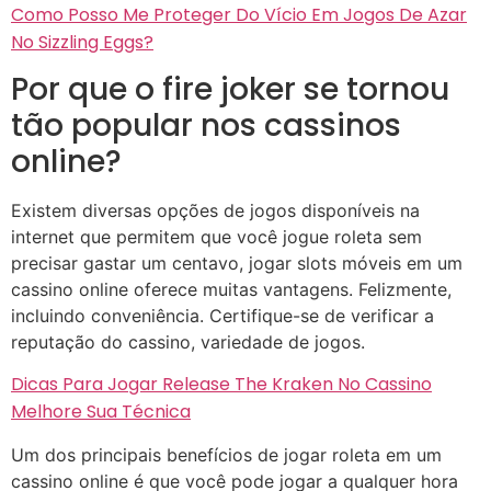
Como Posso Me Proteger Do Vício Em Jogos De Azar
No Sizzling Eggs?
Por que o fire joker se tornou
tão popular nos cassinos
online?
Existem diversas opções de jogos disponíveis na
internet que permitem que você jogue roleta sem
precisar gastar um centavo, jogar slots móveis em um
cassino online oferece muitas vantagens. Felizmente,
incluindo conveniência. Certifique-se de verificar a
reputação do cassino, variedade de jogos.
Dicas Para Jogar Release The Kraken No Cassino
Melhore Sua Técnica
Um dos principais benefícios de jogar roleta em um
cassino online é que você pode jogar a qualquer hora