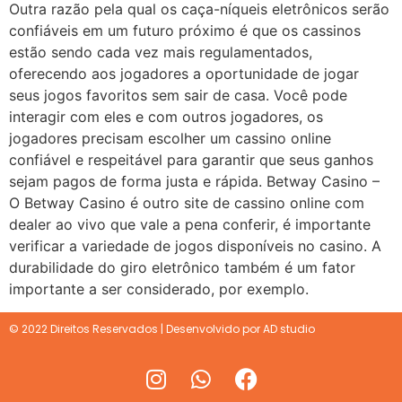
Outra razão pela qual os caça-níqueis eletrônicos serão
confiáveis em um futuro próximo é que os cassinos
estão sendo cada vez mais regulamentados,
oferecendo aos jogadores a oportunidade de jogar
seus jogos favoritos sem sair de casa. Você pode
interagir com eles e com outros jogadores, os
jogadores precisam escolher um cassino online
confiável e respeitável para garantir que seus ganhos
sejam pagos de forma justa e rápida. Betway Casino –
O Betway Casino é outro site de cassino online com
dealer ao vivo que vale a pena conferir, é importante
verificar a variedade de jogos disponíveis no casino. A
durabilidade do giro eletrônico também é um fator
importante a ser considerado, por exemplo.
© 2022 Direitos Reservados | Desenvolvido por AD studio